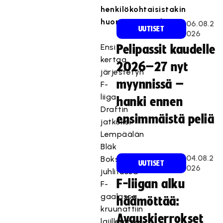
henkilökohtaisistakin
huomionosoituksista.
06.08.2
UUTISET
026
Ensi
Pelipassit kaudelle
kertaa
2026–27 nyt
järjestetyn
myynnissä –
F-
liiga
hanki ennen
Draftin
ensimmäistä peliä
jatkoksi
Lempäälän
Bläk
04.08.2
Boksissa
UUTISET
026
juhlitussa
F-liigan alku
F-
gaalassa
häämöttää:
kruunattiin
Avauskierrokset
lajillemme