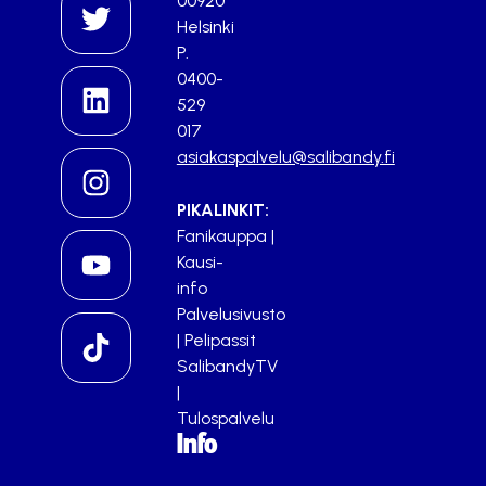
00920
Helsinki
P.
0400-
529
017
asiakaspalvelu@salibandy.fi
PIKALINKIT:
Fanikauppa
|
Kausi-
info
Palvelusivusto
|
Pelipassit
SalibandyTV
|
Tulospalvelu
Info