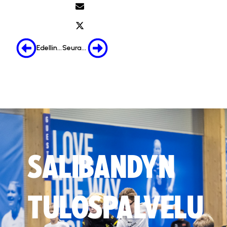
Edellinen
Seuraava
SALIBANDYN
TULOSPALVELU