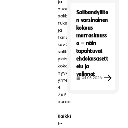
ja
nuorten
Salibandyliito
salibandyharrastuksen
n varsinainen
tukemiseksi,
kokous
ja
marraskuuss
tänä
a – näin
keväänä
tapahtuvat
salibandy-
ehdokasasett
yleisö
kokosi
elu ja
hyväntekeväisyyspottiin
valinnat
04.08.2026
yhteensä
4
769
euroa
Kaikki
F-