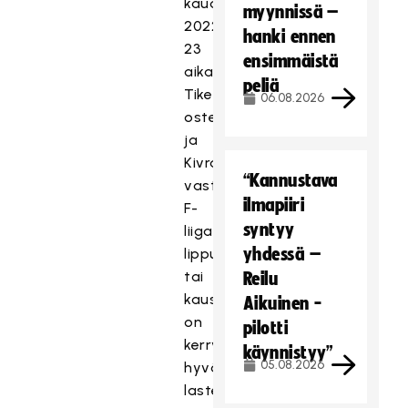
kauden
myynnissä –
2022-
hanki ennen
23
ensimmäistä
aikana
peliä
Tiketistä
06.08.2026
ostettu
ja
Kivraan
“Kannustava
vastaanotettu
ilmapiiri
F-
syntyy
liigan
yhdessä –
lippu
tai
Reilu
kausikortti
Aikuinen -
on
pilotti
kerryttänyt
käynnistyy”
05.08.2026
hyväntekeväisyyspottia
lasten