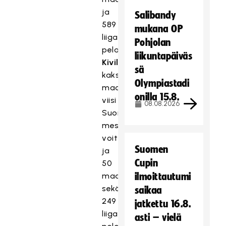
ja
Salibandy
589
mukana OP
liigaottelua
Pohjolan
pelannut
Juha
liikuntapäiväs
Kivilehto
sekä
sä
kaksinkertainen
Olympiastadi
maailmanmestari,
onilla 15.8.
viisi
08.08.2026
Suomen
mestaruutta
voittanut
Suomen
ja
Cupin
50
maaottelua
ilmoittautumi
sekä
saikaa
249
jatkettu 16.8.
liigaottelua
asti – vielä