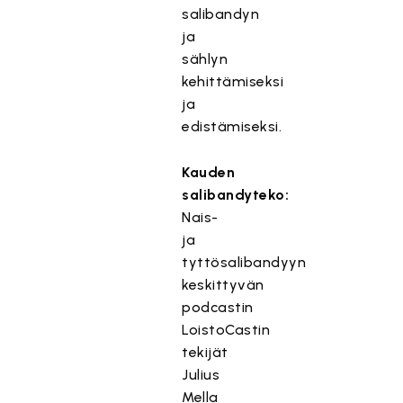
salibandyn
ja
sählyn
kehittämiseksi
ja
edistämiseksi.
Kauden
salibandyteko:
Nais-
ja
tyttösalibandyyn
keskittyvän
podcastin
LoistoCastin
tekijät
Julius
Mella