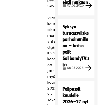
pelannut
Krister
ehtii mukaan
07.08.2026
Savonen
.
Viime
kaudella
Syksyn
alkanut
turnausvilske
menestyksekäs
parhaimmilla
yhteistyö
an – katso
digipostipalvelu
pelit
Kivran
SalibandyTV:s
kanssa
tä
on
06.08.2026
jatkunut
myös
kaudella
2022-
Pelipassit
23.
kaudelle
Jokainen
2026–27 nyt