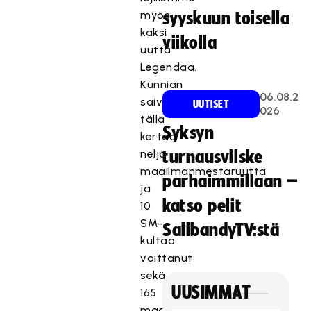
myös
syyskuun toisella
kaksi
viikolla
uutta
Legendaa.
Kunnian
06.08.2
saivat
UUTISET
026
tällä
Syksyn
kertaa
neljä
turnausvilske
maailmanmestaruutta
parhaimmillaan –
ja
katso pelit
10
SM-
SalibandyTV:stä
kultaa
voittanut
sekä
UUSIMMAT
165
maaottelua