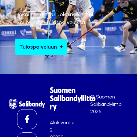
Jokainen ottelu. Jokainen maali.
Salibandyn tulospalvelussa.
Tulospalveluun
Suomen
© Suomen
Salibandyliitto
Salibandyliitto
ry
2026
Alakiventie
2,