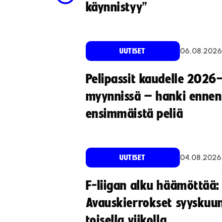
käynnistyy”
06.08.2026
UUTISET
Pelipassit kaudelle 2026
myynnissä – hanki ennen
ensimmäistä peliä
04.08.2026
UUTISET
F-liigan alku häämöttää:
Avauskierrokset syyskuu
toisella viikolla