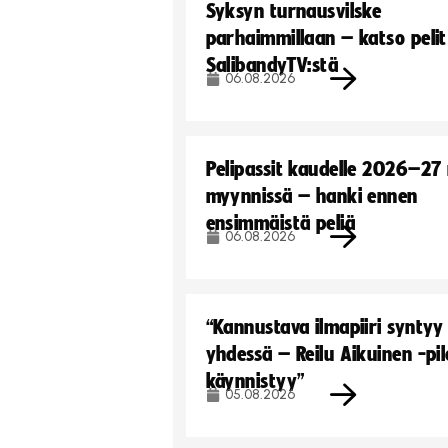
Syksyn turnausvilske
parhaimmillaan – katso pelit
SalibandyTV:stä
06.08.2026
Pelipassit kaudelle 2026–27
myynnissä – hanki ennen
ensimmäistä peliä
06.08.2026
“Kannustava ilmapiiri syntyy
yhdessä – Reilu Aikuinen -pil
käynnistyy”
05.08.2026