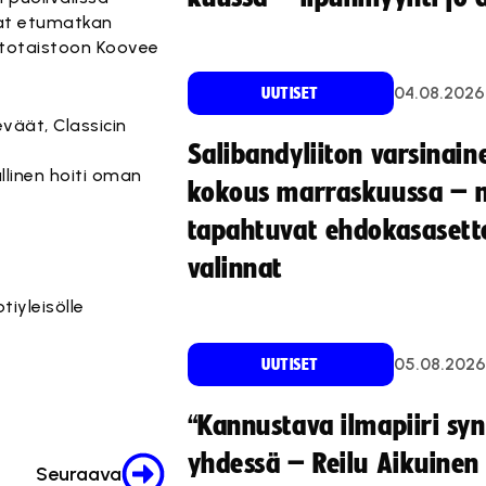
at etumatkan
ttotaistoon Koovee
04.08.2026
UUTISET
eväät, Classicin
Salibandyliiton varsinain
ällinen hoiti oman
kokous marraskuussa – 
tapahtuvat ehdokasasette
valinnat
iyleisölle
05.08.2026
UUTISET
“Kannustava ilmapiiri sy
yhdessä – Reilu Aikuinen 
Seuraava