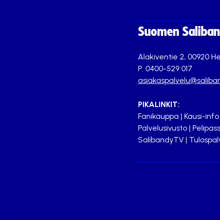
Suomen Saliband
Alakiventie 2, 00920 He
P. 0400-529 017
asiakaspalvelu@saliban
PIKALINKIT:
Fanikauppa
|
Kausi-info
Palvelusivusto
|
Pelipass
SalibandyTV
|
Tulospal