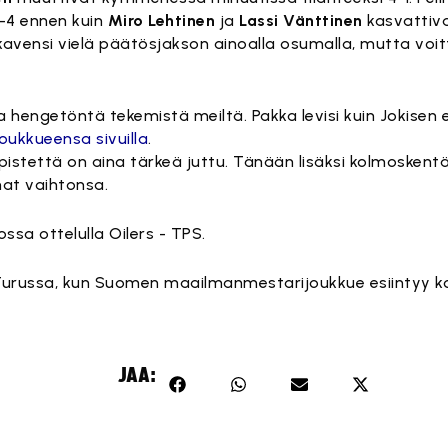
5-4 ennen kuin
Miro Lehtinen
ja
Lassi Vänttinen
kasvattiv
avensi vielä päätösjakson ainoalla osumalla, mutta voi
aika hengetöntä tekemistä meiltä. Pakka levisi kuin Jokisen 
joukkueensa sivuilla
.
ksi pistettä on aina tärkeä juttu. Tänään lisäksi kolmoskent
mat vaihtonsa.
ssa ottelulla Oilers - TPS.
Turussa, kun Suomen maailmanmestarijoukkue esiintyy kot
JAA: