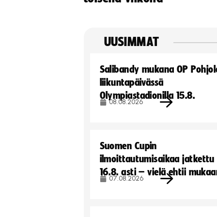
UUSIMMAT
Salibandy mukana OP Pohjol
liikuntapäivässä
Olympiastadionilla 15.8.
08.08.2026
Suomen Cupin
ilmoittautumisaikaa jatkettu
16.8. asti – vielä ehtii muka
07.08.2026