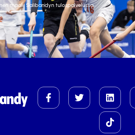
inen maali. Salibandyn tulospalvelussa.