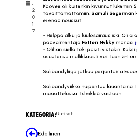
.
Koovee oli kuitenkin kivunnut lukemiin 
2
tavoittamattomiin.
Samuli Segerman
k
0
ei enää noussut.
1
7
- Helppo alku ja luulosairaus iski. Oli 
päävalmentaja
Petteri Nykky
manasi
- Olihan siellä toki positiivistakin. Ka
osuutensa mallikkaasti voittaen 5-1 o
Salibandyliiga jatkuu perjantaina Espoo
Salibandyviikko huipentuu lauantaina 
maaottelussa Tshekkiä vastaan.
Uutiset
KATEGORIA:
Edellinen