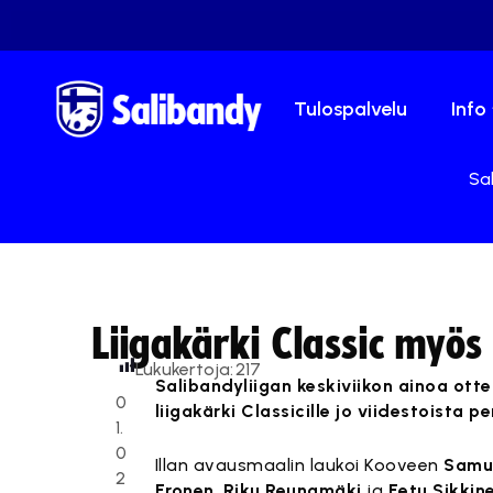
Tulospalvelu
Info
Sal
Liigakärki Classic myö
Lukukertoja:
217
Salibandyliigan keskiviikon ainoa otte
0
liigakärki Classicille jo viidestoista 
1.
0
Illan avausmaalin laukoi Kooveen
Samu
2
Eronen
,
Riku Reunamäki
ja
Eetu Sikkin