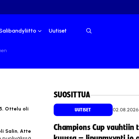
Salibandyliitto
Uutiset
nen
SUOSITTUA
. Ottelu oli
02.08.2026
UUTISET
Champions Cup vauhtiin 
li Salin
,
Atte
kuussa – lipunmyynti jo 
 puolivälissä