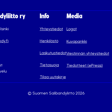
yliitto ry
Info
Media
lsinki
Yhteystiedot
Logot
dy.fi
Henkilöstö
Kuvapankki
Laskutustiedot
Viestinnän yhteystiedot
Tietosuoja
it
Tiedotteet (ePressi)
velu
Tilaa uutiskirje
© Suomen Salibandyliitto 2026