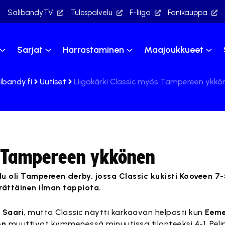
SalibandyTV
Tulospalvelu
F-liiga
Fanikauppa
Sarjat
Harrastaminen
Maajoukkueet
ibandy.fi
Uutiset
Liigakärki Classic myös Tampereen ykkö
s Tampereen ykkönen
lu oli Tampereen derby, jossa Classic kukisti Kooveen 7-5
perättäinen ilman tappiota.
 Saari
, mutta Classic näytti karkaavan helposti kun
Eeme
en
muuttivat kymmenessä minuutissa tilanteeksi 4-1. Pelin