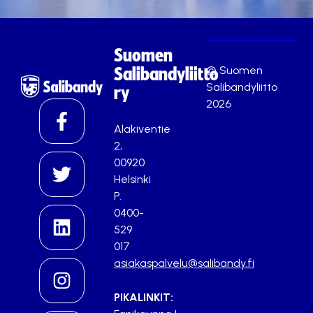
Suomen
© Suomen
Salibandyliitto
Salibandyliitto
ry
2026
Alakiventie
2,
00920
Helsinki
P.
0400-
529
017
asiakaspalvelu@salibandy.fi
PIKALINKIT: