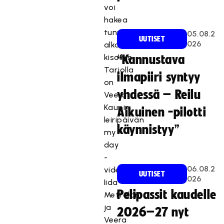
voi
hakea
tunnelmaa
05.08.2
UUTISET
026
alkaviin
kisoihin.
“Kannustava
Tarjolla
ilmapiiri syntyy
on
yhdessä – Reilu
Veera
Kaupin
Aikuinen -pilotti
leiripäivän
käynnistyy”
my
day
-
06.08.2
video,
UUTISET
026
Iida
Pelipassit kaudelle
Mettälän
ja
2026–27 nyt
Veera