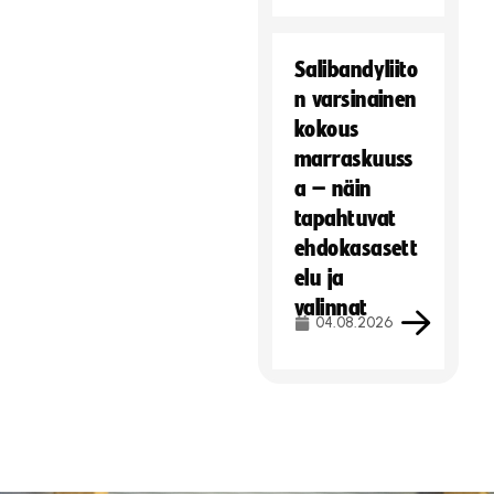
Salibandyliito
n varsinainen
kokous
marraskuuss
a – näin
tapahtuvat
ehdokasasett
elu ja
valinnat
04.08.2026