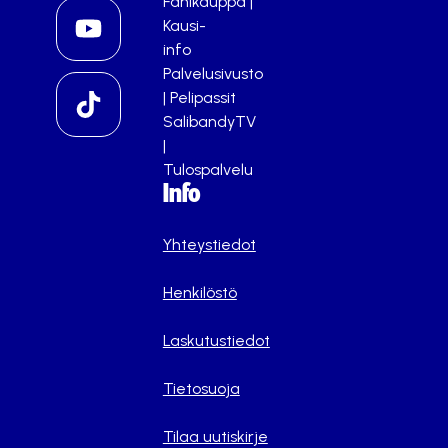
Fanikauppa
|
Kausi-
info
Palvelusivusto
|
Pelipassit
SalibandyTV
|
Tulospalvelu
Info
Yhteystiedot
Henkilöstö
Laskutustiedot
Tietosuoja
Tilaa uutiskirje