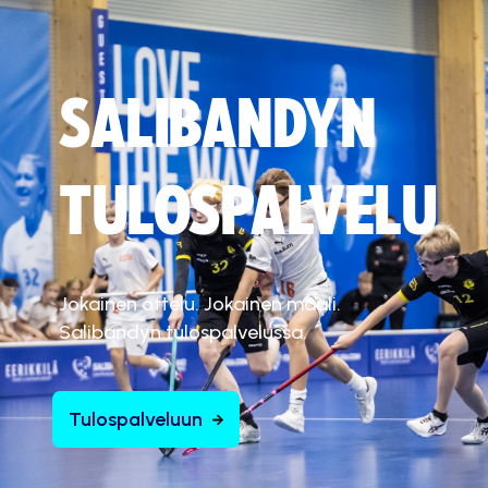
SALIBANDYN
TULOSPALVELU
Jokainen ottelu. Jokainen maali.
Salibandyn tulospalvelussa.
Tulospalveluun