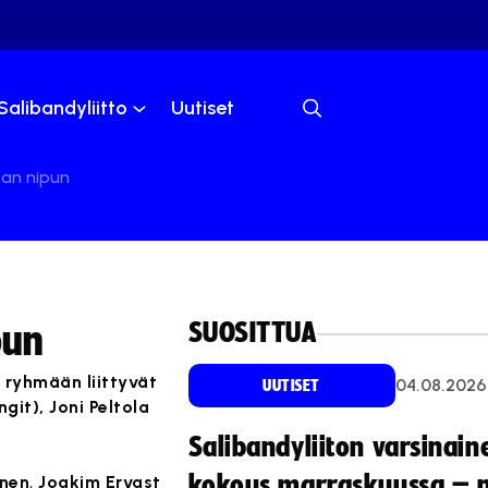
Salibandyliitto
Uutiset
van nipun
SUOSITTUA
pun
 ryhmään liittyvät
04.08.2026
UUTISET
ngit), Joni Peltola
Salibandyliiton varsinain
kokous marraskuussa – 
inen
,
Joakim Ervast