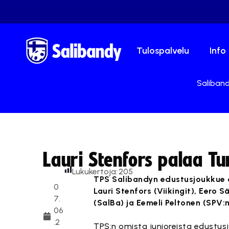
Tulospalvelu
Info
Saliband
Lauri Stenfors palaa Tu
Lukukertoja:
205
TPS Salibandyn edustusjoukkue on
0
Lauri Stenfors (Viikingit), Eero S
7.
(SalBa) ja Eemeli Peltonen (SPV:
06
.2
TPS:n omista junioreista edustus