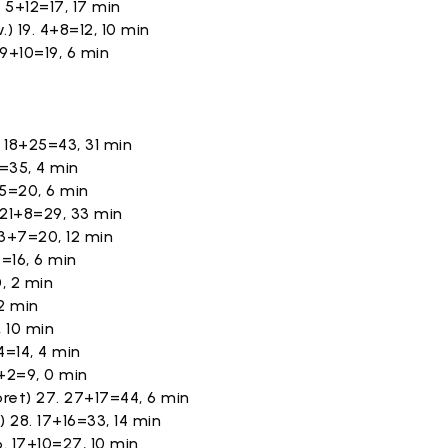
. 5+12=17, 17 min
.) 19. 4+8=12, 10 min
. 9+10=19, 6 min
 18+25=43, 31 min
1=35, 4 min
+5=20, 6 min
 21+8=29, 33 min
13+7=20, 12 min
=16, 6 min
0, 2 min
12 min
, 10 min
4=14, 4 min
+2=9, 0 min
ret) 27. 27+17=44, 6 min
) 28. 17+16=33, 14 min
6. 17+10=27, 10 min