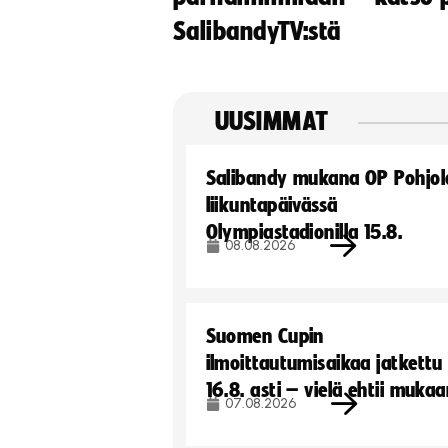
SalibandyTV:stä
UUSIMMAT
Salibandy mukana OP Pohjol
liikuntapäivässä
Olympiastadionilla 15.8.
08.08.2026
Suomen Cupin
ilmoittautumisaikaa jatkettu
16.8. asti – vielä ehtii muka
07.08.2026