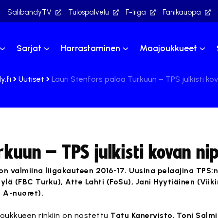
SalibandyTV
Tulospalvelu
F-liiga
Fanikauppa
Sarjat
Harrastaminen
Maajoukkueet
y.fi
Uutiset
Lauri Stenfors palaa Turkuun – TPS julkisti ko
rkuun – TPS julkisti kovan ni
 valmiina liigakauteen 2016-17. Uusina pelaajina TPS:n
äylä (FBC Turku), Atte Lahti (FoSu), Jani Hyytiäinen (Viiki
n A-nuoret).
joukkueen rinkiin on nostettu
Tatu Kanervisto
,
Toni Salm