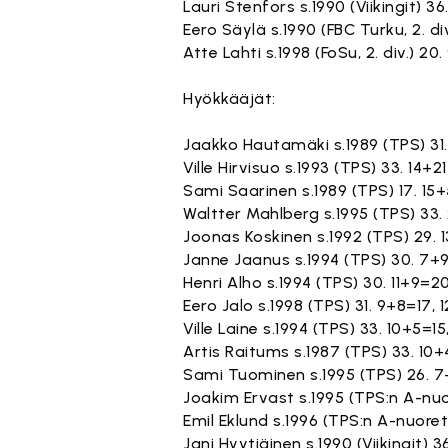
Lauri Stenfors s.1990 (Viikingit) 36
Eero Säylä s.1990 (FBC Turku, 2. div
Atte Lahti s.1998 (FoSu, 2. div.) 20
Hyökkääjät:
Jaakko Hautamäki s.1989 (TPS) 31.
Ville Hirvisuo s.1993 (TPS) 33. 14+2
Sami Saarinen s.1989 (TPS) 17. 15
Waltter Mahlberg s.1995 (TPS) 33.
Joonas Koskinen s.1992 (TPS) 29. 
Janne Jaanus s.1994 (TPS) 30. 7+9
Henri Alho s.1994 (TPS) 30. 11+9=2
Eero Jalo s.1998 (TPS) 31. 9+8=17, 
Ville Laine s.1994 (TPS) 33. 10+5=15
Artis Raitums s.1987 (TPS) 33. 10+
Sami Tuominen s.1995 (TPS) 26. 7
Joakim Ervast s.1995 (TPS:n A-nuo
Emil Eklund s.1996 (TPS:n A-nuoret
Jani Hyytiäinen s.1990 (Viikingit) 3