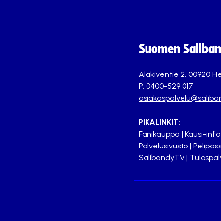
Suomen Saliband
Alakiventie 2, 00920 He
P. 0400-529 017
asiakaspalvelu@saliban
PIKALINKIT:
Fanikauppa
|
Kausi-info
Palvelusivusto
|
Pelipass
SalibandyTV
|
Tulospal