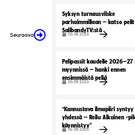
Syksyn turnausvilske
parhaimmillaan – katso pelit
SalibandyTV:stä
06.08.2026
Seuraava
Pelipassit kaudelle 2026–27
myynnissä – hanki ennen
ensimmäistä peliä
06.08.2026
“Kannustava ilmapiiri syntyy
yhdessä – Reilu Aikuinen -pil
käynnistyy”
05.08.2026