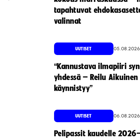
tapahtuvat ehdokasasette
valinnat
05.08.2026
UUTISET
“Kannustava ilmapiiri sy
yhdessä – Reilu Aikuinen 
käynnistyy”
06.08.2026
UUTISET
Pelipassit kaudelle 2026