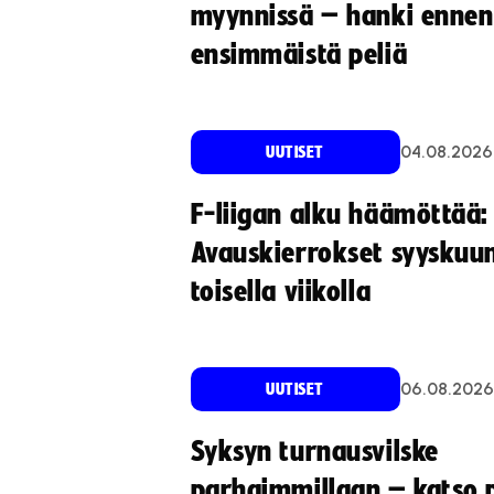
myynnissä – hanki ennen
ensimmäistä peliä
04.08.2026
UUTISET
F-liigan alku häämöttää:
Avauskierrokset syyskuu
toisella viikolla
06.08.2026
UUTISET
Syksyn turnausvilske
parhaimmillaan – katso p