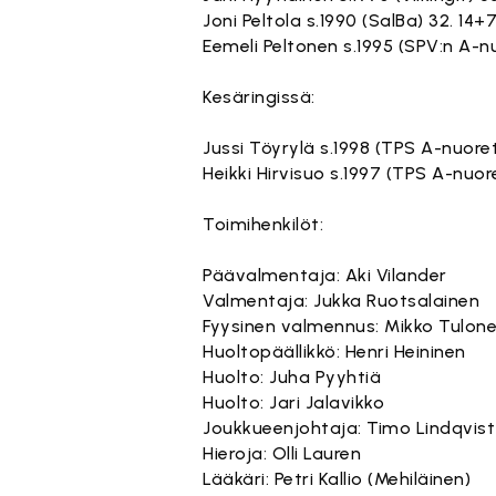
Joni Peltola s.1990 (SalBa) 32. 14+7
Eemeli Peltonen s.1995 (SPV:n A-nu
Kesäringissä:
Jussi Töyrylä s.1998 (TPS A-nuoret
Heikki Hirvisuo s.1997 (TPS A-nuor
Toimihenkilöt:
Päävalmentaja: Aki Vilander
Valmentaja: Jukka Ruotsalainen
Fyysinen valmennus: Mikko Tulon
Huoltopäällikkö: Henri Heininen
Huolto: Juha Pyyhtiä
Huolto: Jari Jalavikko
Joukkueenjohtaja: Timo Lindqvist
Hieroja: Olli Lauren
Lääkäri: Petri Kallio (Mehiläinen)