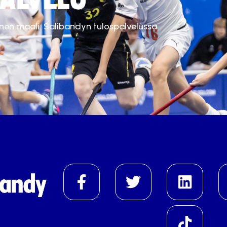
inen maali. Salibandyn tulospalvelussa.