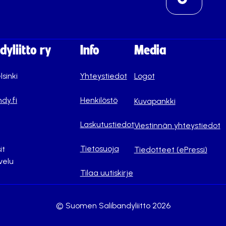
yliitto ry
Info
Media
lsinki
Yhteystiedot
Logot
dy.fi
Henkilöstö
Kuvapankki
Laskutustiedot
Viestinnän yhteystiedot
Tietosuoja
it
Tiedotteet (ePressi)
velu
Tilaa uutiskirje
© Suomen Salibandyliitto 2026