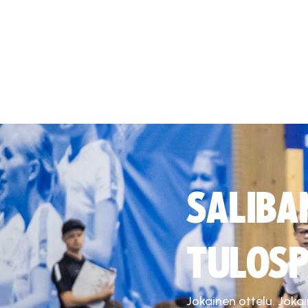
SALIBA
TULOSP
Jokainen ottelu. Joka