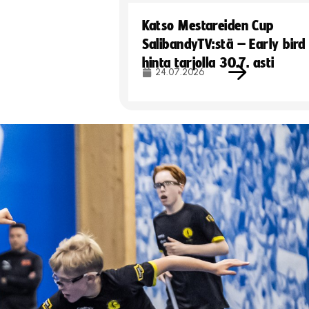
Katso Mestareiden Cup
SalibandyTV:stä – Early bird
hinta tarjolla 30.7. asti
24.07.2026