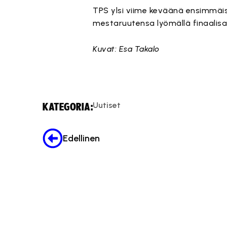
TPS ylsi viime keväänä ensimmäis
mestaruutensa lyömällä finaalisarj
Kuvat: Esa Takalo
Uutiset
KATEGORIA:
Edellinen