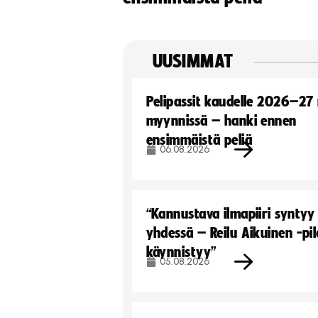
UUSIMMAT
Pelipassit kaudelle 2026–27
myynnissä – hanki ennen
ensimmäistä peliä
06.08.2026
“Kannustava ilmapiiri syntyy
yhdessä – Reilu Aikuinen -pil
käynnistyy”
05.08.2026