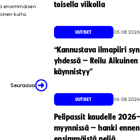
toisella viikolla
 ja ensimmäisen
oinen kulta.
05.08.2026
UUTISET
“Kannustava ilmapiiri sy
yhdessä – Reilu Aikuinen 
käynnistyy”
Seuraava
06.08.2026
UUTISET
Pelipassit kaudelle 2026
myynnissä – hanki ennen
ensimmäistä peliä