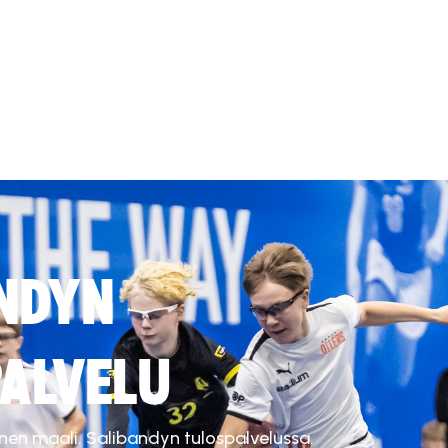
NDYN
ALVELU
inen maali. Salibandyn tulospalvelussa.