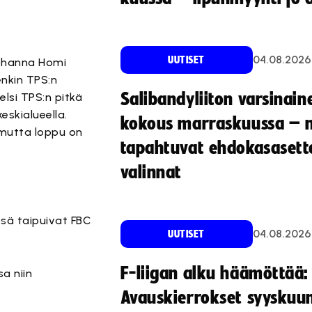
04.08.2026
UUTISET
Johanna Homi
enkin TPS:n
Salibandyliiton varsinain
elsi TPS:n pitkä
eskialueella.
kokous marraskuussa – 
 mutta loppu on
tapahtuvat ehdokasasette
valinnat
ssä taipuivat FBC
04.08.2026
UUTISET
F-liigan alku häämöttää:
a niin
Avauskierrokset syyskuu