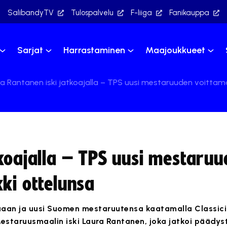
SalibandyTV
Tulospalvelu
F-liiga
Fanikauppa
Sarjat
Harrastaminen
Maajoukkueet
a Rantanen iski jatkoajalla – TPS uusi mestaruuden voittama
tkoajalla – TPS uusi mestaru
ki ottelunsa
eluaan ja uusi Suomen mestaruutensa kaatamalla Classici
 Mestaruusmaalin iski Laura Rantanen, joka jatkoi pääd