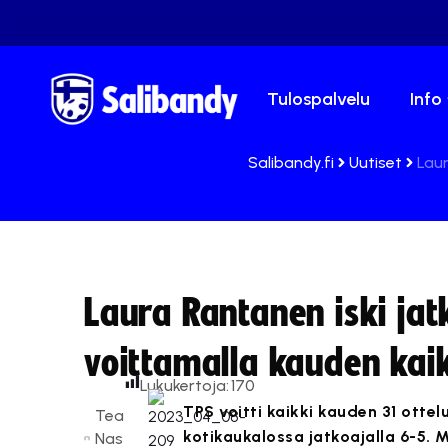
Tulospalvelu
Info
Salibandy.fi
Uutiset
Laur
Laura Rantanen iski ja
voittamalla kauden kaik
Lukukertoja:
170
TPS voitti kaikki kauden 31 ott
Tea
kotikaukalossa jatkoajalla 6-5.
Nas