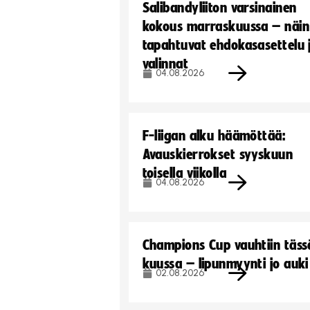
Salibandyliiton varsinainen
kokous marraskuussa – näin
tapahtuvat ehdokasasettelu 
valinnat
04.08.2026
F-liigan alku häämöttää:
Avauskierrokset syyskuun
toisella viikolla
04.08.2026
Champions Cup vauhtiin täss
kuussa – lipunmyynti jo auki
02.08.2026