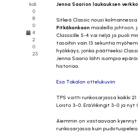
kali
Jenna Saarion laukauksen verkkoo
0
8.
Sitkeä Classic nousi kolmanness
0
Pitkäkankaan
maaleilla johtoon, 
4.
Classicille 5-4 vai neljä ja puoli
2
tasoihin vain 13 sekuntia myöhemm
0
hyökkäys, jonka päätteeksi Classi
23
Jenna Saario lähti isompia epärö
historiaa.
Esa Takalon ottelukuviin
TPS voitti runkosarjassa kaikki 
Loisto 3-0, EräViikingit 3-0 ja nyt 
Aiemmin on vastaavaan kyennyt vai
runkosarjassa kuin pudotuspeleis