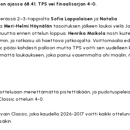
n ajassa 68.41. TPS vei finaalisarjan 4-0.
a erässä 2–3-tappiolta
Sofia Lappalaisen
ja
Natalia
ja
Meri-Helmi Höynälän
tasoituksen jälkeen laukoi vielä 
 minuuttia ennen ottelun loppua.
Henrika Maikola
nosti kuit
in, ja ratkaisu oli haettava jatkoajalta. Voittomaalia ed
c pääsi kahdesti palloon mutta TPS voitti sen uudelleen k
imättä laukaukseen, joka painui vasemmalta ohi maalin,
21 otteluaan menettämättä pistettäkään, ja pudotuspelei
Classic otteluin 4-0.
n Classic, joka kaudella 2026-2017 voitti kaikki otteluns
säkin.