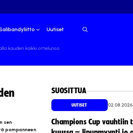
Salibandyliitto
Uutiset
lla kauden kaikki ottelunsa
SUOSITTUA
uden
02.08.2026
UUTISET
Champions Cup vauhtiin 
n sen
ystä pompanneen
kuussa – lipunmyynti jo 