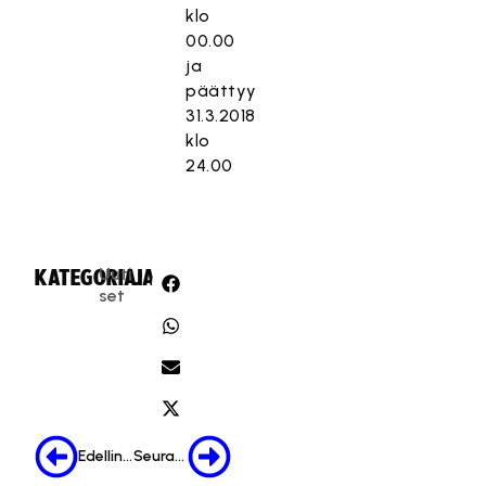
klo
00.00
ja
päättyy
31.3.2018
klo
24.00
Uuti
KATEGORIA:
JAA:
set
Edellinen
Seuraava