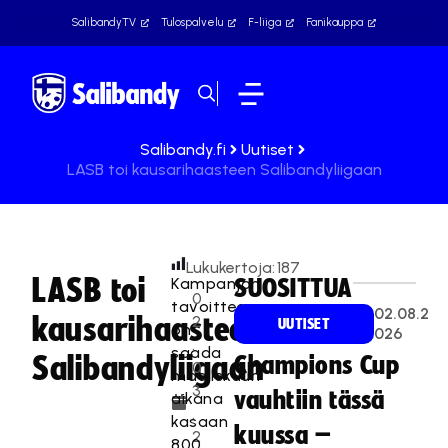
SalibandyTV
Tulospalvelu
F-liiga
Fanikauppa
Salibandy.fi
Uutiset
LASB toi kausarihaasteen Salibandyliigaan
Lukukertoja:
187
LASB toi
Kampanjan
SUOSITTUA
0
tavoitteena
02.08.2
kausarihaasteen
2
UUTISET
on
026
.
saada
Salibandyliigaan
Champions Cup
0
maaliskuun
3
vauhtiin tässä
aikana
.
kasaan
kuussa –
2
800