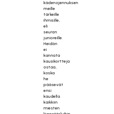
kädenojennuksen
meille
tärkeille
ihmisille,
eli
seuran
junioreille.
Heidän
ei
kannata
kausikortteja
ostaa,
koska
he
pääsevät
ensi
kaudella
kaikkiin
miesten
liigaotteluihin