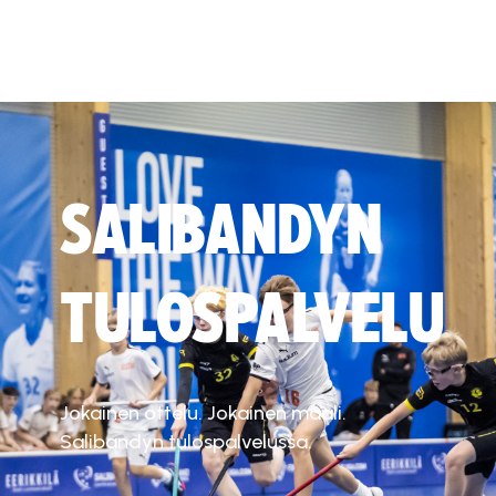
SALIBANDYN
TULOSPALVELU
Jokainen ottelu. Jokainen maali.
Salibandyn tulospalvelussa.