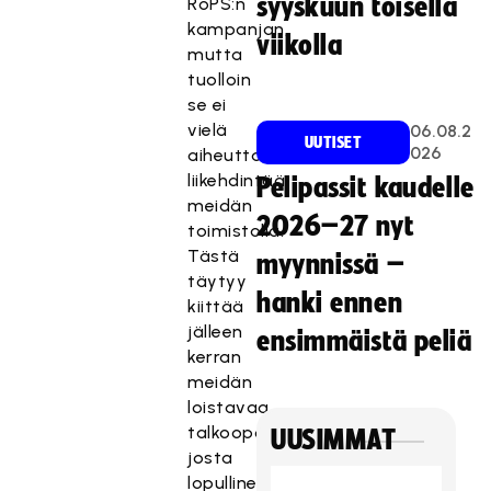
syyskuun toisella
RoPS:n
kampanjan,
viikolla
mutta
tuolloin
se ei
vielä
06.08.2
UUTISET
026
aiheuttanut
liikehdintää
Pelipassit kaudelle
meidän
2026–27 nyt
toimistolla.
Tästä
myynnissä –
täytyy
hanki ennen
kiittää
jälleen
ensimmäistä peliä
kerran
meidän
loistavaa
talkooporukkaamme,
UUSIMMAT
josta
lopullinen