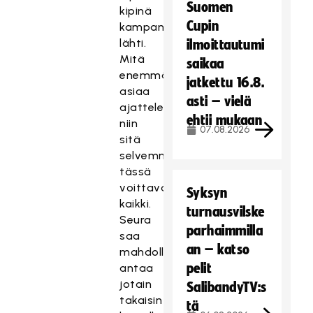
Suomen
kipinä
Cupin
kampanjaan
lähti.
ilmoittautumi
Mitä
saikaa
enemmän
jatkettu 16.8.
asiaa
asti – vielä
ajattelee,
ehtii mukaan
niin
07.08.2026
sitä
selvemmin
tässä
voittavat
Syksyn
kaikki.
turnausvilske
Seura
parhaimmilla
saa
an – katso
mahdollisuuden
pelit
antaa
jotain
SalibandyTV:s
takaisin
tä