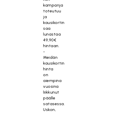
kampanja
toteutuu
ja
kausikortin
saa
lunastaa
49,90€
hintaan.
-
Meidän
kausikortin
hinta
on
aiempina
vuosina
liikkunut
päälle
satasessa.
Uskon,