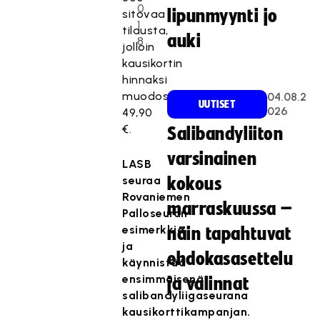
0
lipunmyynti jo
sitovaa
1
tilausta,
auki
8
jolloin
kausikortin
hinnaksi
muodostuu
04.08.2
UUTISET
026
49,90
€.
Salibandyliiton
varsinainen
LASB
seuraa
kokous
Rovaniemen
marraskuussa –
Palloseuran
esimerkkiä
näin tapahtuvat
ja
ehdokasasettelu
käynnistää
ensimmäisenä
ja valinnat
salibandyliigaseurana
kausikorttikampanjan.