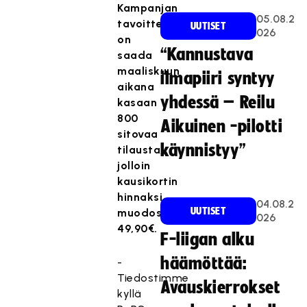
Kampanjan
05.08.2
tavoitteena
UUTISET
026
on
“Kannustava
saada
maaliskuun
ilmapiiri syntyy
aikana
yhdessä – Reilu
kasaan
800
Aikuinen -pilotti
sitovaa
käynnistyy”
tilausta,
jolloin
kausikortin
hinnaksi
04.08.2
UUTISET
muodostuu
026
49,90€.
F-liigan alku
häämöttää:
-
Tiedostimme
Avauskierrokset
kyllä