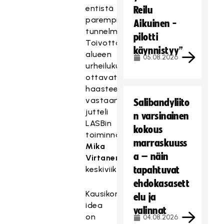
entistä
Reilu
parempi
Aikuinen -
tunnelma.
pilotti
Toivottavasti
käynnistyy”
alueen
05.08.2026
urheilukuluttajat
ottavat
haasteen
vastaan,
Salibandyliito
jutteli
n varsinainen
LASBin
kokous
toiminnanjohtaja
marraskuuss
Mika
a – näin
Virtanen
keskiviikkona.
tapahtuvat
ehdokasasett
Kausikortin
elu ja
idea
valinnat
on
04.08.2026