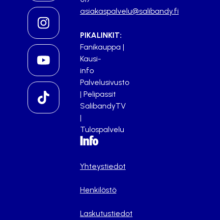
asiakaspalvelu@salibandy.fi
PIKALINKIT:
Fanikauppa
|
Kausi-
info
Palvelusivusto
|
Pelipassit
SalibandyTV
|
Tulospalvelu
Info
Yhteystiedot
Henkilöstö
Laskutustiedot