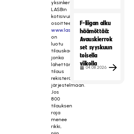
yksinkertainen.
LASBin
kotisivuille
F-liigan alku
osoitteeseen
www.lasb.fi/kausarihaaste
häämöttää:
on
Avauskierrok
luotu
set syyskuun
tilauskaavake,
toisella
jonka
viikolla
lähettämällä
04.08.2026
tilaus
rekisteröityy
järjestelmään.
Jos
800
tilauksen
raja
menee
rikki,
niin