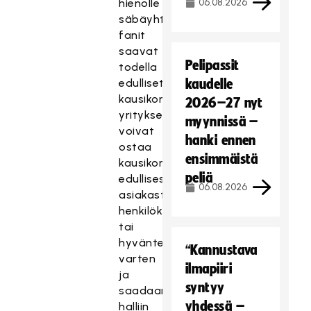
hienolle
06.08.2026
säbäyhteisölle,
fanit
saavat
Pelipassit
todella
edulliset
kaudelle
kausikortit,
2026–27 nyt
yritykset
myynnissä –
voivat
hanki ennen
ostaa
ensimmäistä
kausikortteja
peliä
edullisesti
06.08.2026
asiakastapaamisia,
henkilökuntaa
tai
hyväntekeväisyyttä
“Kannustava
varten
ilmapiiri
ja
syntyy
saadaan
yhdessä –
halliin