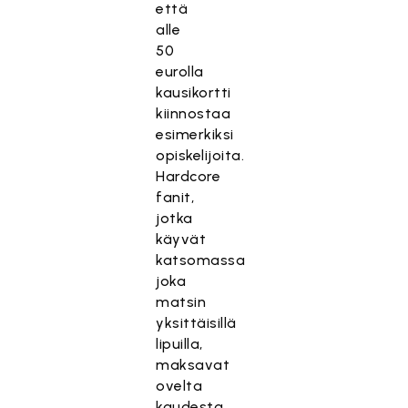
että
alle
50
eurolla
kausikortti
kiinnostaa
esimerkiksi
opiskelijoita.
Hardcore
fanit,
jotka
käyvät
katsomassa
joka
matsin
yksittäisillä
lipuilla,
maksavat
ovelta
kaudesta