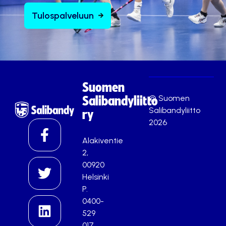
Tulospalveluun
Suomen
© Suomen
Salibandyliitto
Salibandyliitto
ry
2026
Alakiventie
2,
00920
Helsinki
P.
0400-
529
017