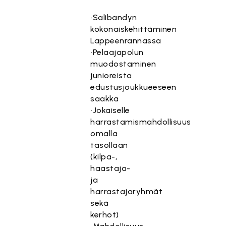
•Salibandyn
kokonaiskehittäminen
Lappeenrannassa
•Pelaajapolun
muodostaminen
junioreista
edustusjoukkueeseen
saakka
•Jokaiselle
harrastamismahdollisuus
omalla
tasollaan
(kilpa-,
haastaja-
ja
harrastajaryhmät
sekä
kerhot)