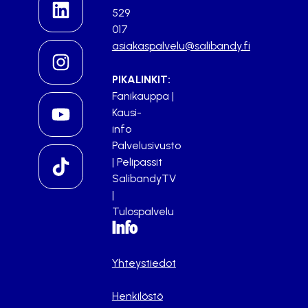
529
017
asiakaspalvelu@salibandy.fi
PIKALINKIT:
Fanikauppa
|
Kausi-
info
Palvelusivusto
|
Pelipassit
SalibandyTV
|
Tulospalvelu
Info
Yhteystiedot
Henkilöstö