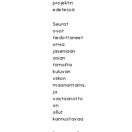
projektin
edetessä.
Seurat
ovat
tiedottaneet
omia
jäseniään
asian
tiimoilta
kuluvan
viikon
maanantaina,
ja
vastaanotto
on
ollut
kannustavaa.