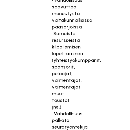
•Mahdollisuus
saavuttaa
menestystä
valtakunnallisissa
pääsarjoissa
•Samoista
resursseista
kilpailemisen
lopettaminen
(yhteistyökumppanit,
sponsorit,
pelaajat,
valmentajat,
valmentajat,
muut
taustat
jne.)
•Mahdollisuus
palkata
seuratyöntekijä