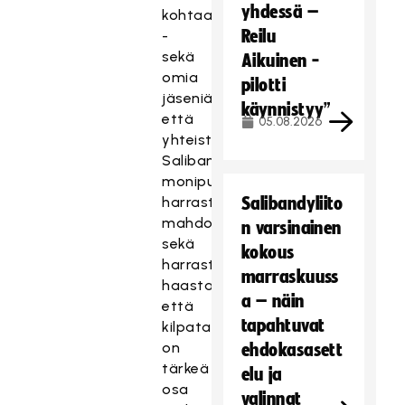
yhdessä –
kohtaan
Reilu
-
sekä
Aikuinen -
omia
pilotti
jäseniä
käynnistyy”
että
05.08.2026
yhteistyökumppaneita.
Salibandyn
monipuolisen
harrastamisen
Salibandyliito
mahdollistaminen
n varsinainen
sekä
kokous
harrastus-,
marraskuuss
haastaja-
a – näin
että
tapahtuvat
kilpatasolla
on
ehdokasasett
tärkeä
elu ja
osa
valinnat