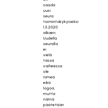
saada
uusi
seura
toimintakykyiseksi
1.5.2020
alkaen.
Uudella
seuralla
ei
vielä
tässä
vaiheessa
ole
nimeä
eikä
logoa,
mutta
nämä
päätetään