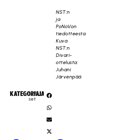
NST:n
ja
PoNoVon
tiedotteesta
Kuva
NST:n
Divari-
ottelusta:
Juhani
Järvenpää
Uuti
KATEGORIA:
JAA:
set