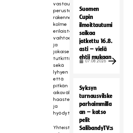
vastausten
Suomen
perusteella
Cupin
rakennettiin
kolme
ilmoittautumi
erilaista
saikaa
vaihtoehtoa
jatkettu 16.8.
ja
asti – vielä
jokaisessa
ehtii mukaan
tutkittiin
07.08.2026
sekä
lyhyen
että
pitkän
Syksyn
aikavälin
turnausvilske
haasteet
parhaimmilla
ja
an – katso
hyödyt.
pelit
Yhteistyön
SalibandyTV:s