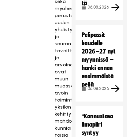
sekä
tä
06.08.2026
myöhemmin
perustettavan
uuden
yhdistyksen
Pelipassit
ja
kaudelle
seuran
tavoitteina
2026–27 nyt
ja
myynnissä –
arvoina
hanki ennen
ovat
ensimmäistä
muun
peliä
muassa
06.08.2026
avoin
toimintakulttuuri,
yksilön
kehittymisen
“Kannustava
mahdollistaminen,
ilmapiiri
kunnioitus
syntyy
toisia