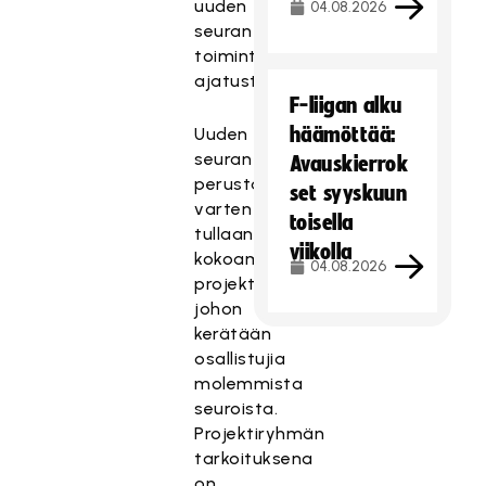
uuden
04.08.2026
seuran
toiminta-
ajatusta.
F-liigan alku
häämöttää:
Uuden
seuran
Avauskierrok
perustamista
set syyskuun
varten
toisella
tullaan
viikolla
kokoamaan
04.08.2026
projektiryhmä,
johon
kerätään
osallistujia
molemmista
seuroista.
Projektiryhmän
tarkoituksena
on