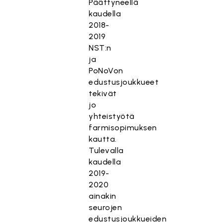
Päättyneellä
kaudella
2018-
2019
NST:n
ja
PoNoVon
edustusjoukkueet
tekivät
jo
yhteistyötä
farmisopimuksen
kautta.
Tulevalla
kaudella
2019-
2020
ainakin
seurojen
edustusjoukkueiden