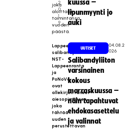
kuussa –
2
joka
0
lipunmyynti jo
aloittaisi
1
toimintansa
auki
9
vuoden
päästä.
04.08.2
Lappeenrantalaiset
UUTISET
026
salibandyseurat
NST-
Salibandyliiton
Lappeenranta
varsinainen
ja
PoNoVo
kokous
ovat
marraskuussa –
allekirjoittaneet
aiesopimuksen,
näin tapahtuvat
joka
ehdokasasettelu
tähtää
uuden
ja valinnat
perustettavan