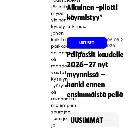
taustatueksi
Aikuinen -pilotti
järjestettiin
myös
käynnistyy”
yleinen
kyselytutkimus,
johon
kaikilla
06.08.2
UUTISET
026
paikkakunnan
salibandyihmisillä
Pelipassit kaudelle
oli
2026–27 nyt
mahdollisuus
vastata.
myynnissä –
Kyselyn
hanki ennen
työryhmä
oli
ensimmäistä peliä
rakennettu
molempien
seurojen
toimijoista,
UUSIMMAT
ja