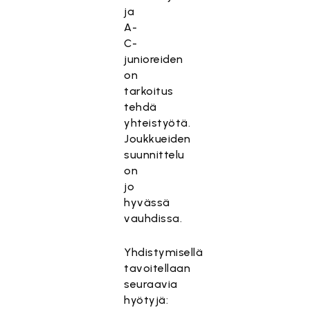
ja
A-
C-
junioreiden
on
tarkoitus
tehdä
yhteistyötä.
Joukkueiden
suunnittelu
on
jo
hyvässä
vauhdissa.
Yhdistymisellä
tavoitellaan
seuraavia
hyötyjä: