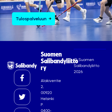
Tulospalveluun
Suomen
© Suomen
Salibandyliitto
Salibandyliitto
ry
2026
Alakiventie
2,
00920
Helsinki
P.
0400-