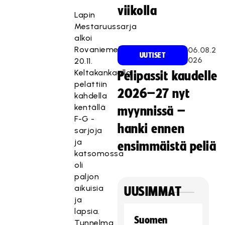
viikolla
Lapin
Mestaruussarja
alkoi
Rovaniemellä
06.08.2
UUTISET
026
20.11.
Keltakankaalla
Pelipassit kaudelle
pelattiin
2026–27 nyt
kahdella
kentällä
myynnissä –
F-G -
hanki ennen
sarjoja
ja
ensimmäistä peliä
katsomossa
oli
paljon
aikuisia
UUSIMMAT
ja
lapsia.
Suomen
Tunnelma