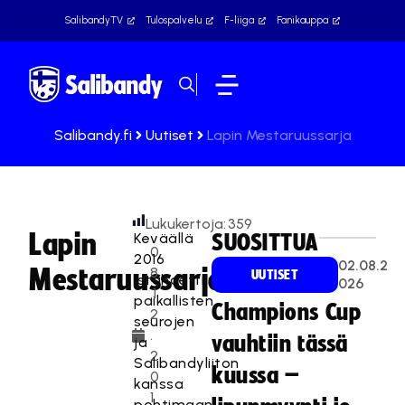
SalibandyTV
Tulospalvelu
F-liiga
Fanikauppa
Salibandy.fi
Uutiset
Lapin Mestaruussarja
Lukukertoja:
359
Lapin
Keväällä
SUOSITTUA
0
2016
02.08.2
Mestaruussarja
8
UUTISET
istahdettiin
026
.1
paikallisten
Champions Cup
2
seurojen
.
vauhtiin tässä
ja
2
Salibandyliiton
kuussa –
0
kanssa
1
pohtimaan