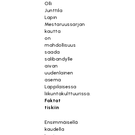
Olli
Junttila
Lapin
Mestaruussarjan
kautta
on
mahdollisuus
saada
salibandylle
aivan
uudenlainen
asema
Lappilaisessa
liikuntakulttuurissa.
Faktat
tiskiin
Ensimmäisellä
kaudella