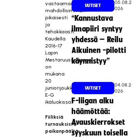
05.08.2
vastaamaan
UUTISET
026
mahdollisimman
“Kannustava
pikaisesti
ja
ilmapiiri syntyy
tehokkaasti.
yhdessä – Reilu
Kaudella
2016-17
Aikuinen -pilotti
Lapin
Mestaruussarjassa
käynnistyy”
on
mukana
20
04.08.2
juniorijoukkuetta
UUTISET
026
E-G
F-liigan alku
ikäluokissa.
häämöttää:
Fiiliksiä
Avauskierrokset
turnauksista
paikanpäältä:
syyskuun toisella