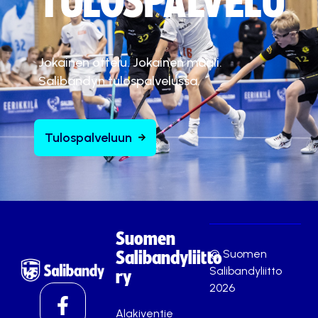
TULOSPALVELU
Jokainen ottelu. Jokainen maali.
Salibandyn tulospalvelussa.
Tulospalveluun
Suomen
© Suomen
Salibandyliitto
Salibandyliitto
ry
2026
Alakiventie