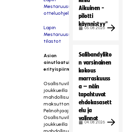
Reilu
Mestaruussarjan
Aikuinen -
otteluohjelmat
pilotti
käynnistyy”
Lapin
05.08.2026
Mestaruussarjan
tilastot
Salibandyliito
Asian
n varsinainen
ainutlaatuisuus/
erityispiirre
kokous
marraskuuss
Osallistuvilla
a – näin
joukkueilla
tapahtuvat
mahdollisuus
ehdokasasett
maksuttomaan
elu ja
Pelinohjaajakoulutukseen
Osallistuvilla
valinnat
04.08.2026
joukkueilla
mahdollisuus