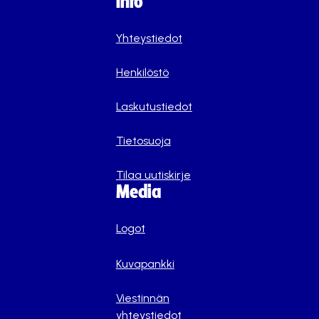
Info
Yhteystiedot
Henkilöstö
Laskutustiedot
Tietosuoja
Tilaa uutiskirje
Media
Logot
Kuvapankki
Viestinnän
yhteystiedot