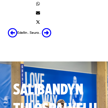
Edellinen
Seuraava
SALIBANDYN