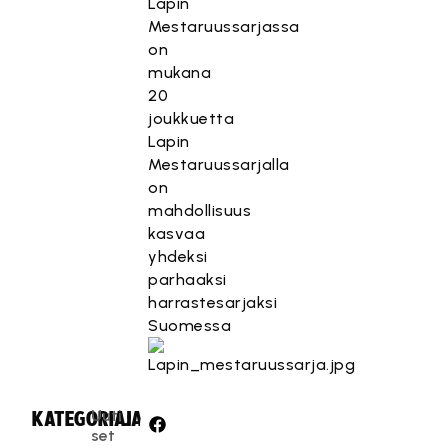
Lapin
Mestaruussarjassa
on
mukana
20
joukkuetta
Lapin
Mestaruussarjalla
on
mahdollisuus
kasvaa
yhdeksi
parhaaksi
harrastesarjaksi
Suomessa
Uuti
KATEGORIA:
JAA:
set