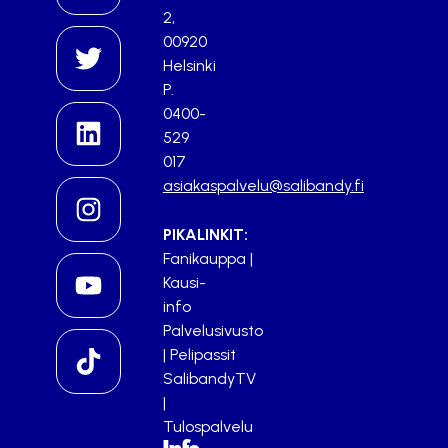
2,
00920
Helsinki
P.
0400-
529
017
asiakaspalvelu@salibandy.fi
PIKALINKIT:
Fanikauppa
|
Kausi-
info
Palvelusivusto
|
Pelipassit
SalibandyTV
|
Tulospalvelu