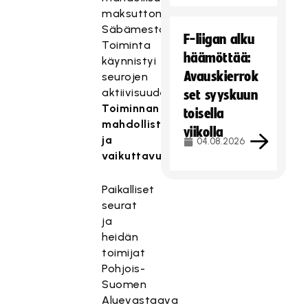
maksuttomaan
Säbämestarikoulutukseen
F-liigan alku
Toiminta
häämöttää:
käynnistyi
Avauskierrok
seurojen
aktiivisuudesta
set syyskuun
Toiminnan
toisella
mahdollistajat
viikolla
ja
04.08.2026
vaikuttavuus
Paikalliset
seurat
ja
heidän
toimijat
Pohjois-
Suomen
Aluevastaava