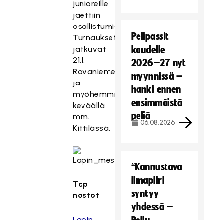
junioreille
jaettiin
osallistumismitalit.
Pelipassit
Turnaukset
jatkuvat
kaudelle
21.1.
2026–27 nyt
Rovaniemellä.
myynnissä –
ja
hanki ennen
myöhemmin
ensimmäistä
keväällä
peliä
mm.
06.08.2026
Kittilässä.
“Kannustava
ilmapiiri
Top
syntyy
nostot
yhdessä –
Lapin