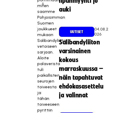
lipunmyynti jo
6
miten
auki
saamme
Pohjoisimman
Suomen
joukkueet
04.08.2
UUTISET
026
mukaan
Salibandyliitto
Salibandyliiton
vetoiseen
varsinainen
sarjaan.
Aloite
kokous
palaverista
marraskuussa –
tuli
paikallisten
näin tapahtuvat
seurojen
ehdokasasettelu
toiveesta
ja
ja valinnat
tähän
toiveeseen
pyrittiin