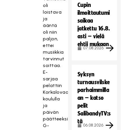
Cupin
oli
loistava
ilmoittautumi
ja
saikaa
ääntä
jatkettu 16.8.
oli niin
asti – vielä
paljon,
ehtii mukaan
ettei
07.08.2026
musiikkia
tarvinnut
soittaa.
E-
Syksyn
sarjaa
turnausvilske
pelattiin
parhaimmilla
Korkalovaaran
an – katso
koululla
pelit
ja
päivän
SalibandyTV:s
päätteeksi
tä
G-
06.08.2026