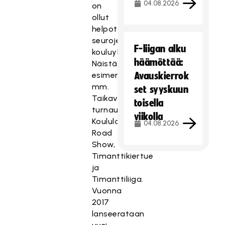
04.08.2026
on
ollut
helpottaa
seurojen
F-liigan alku
kouluyhteistyötä.
häämöttää:
Näistä
esimerkkinä
Avauskierrok
mm.
set syyskuun
Taikaviitta-
toisella
turnaukset,
viikolla
Koululainen
04.08.2026
Road
Show,
Timanttikiertue
ja
Timanttiliiga.
Vuonna
2017
lanseerataan