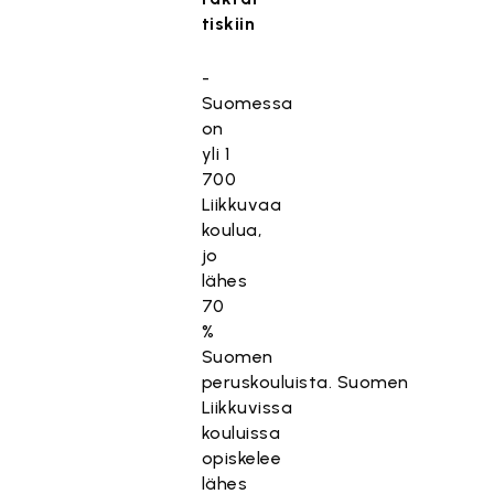
tiskiin
-
Suomessa
on
yli 1
700
Liikkuvaa
koulua,
jo
lähes
70
%
Suomen
peruskouluista. Suomen
Liikkuvissa
kouluissa
opiskelee
lähes