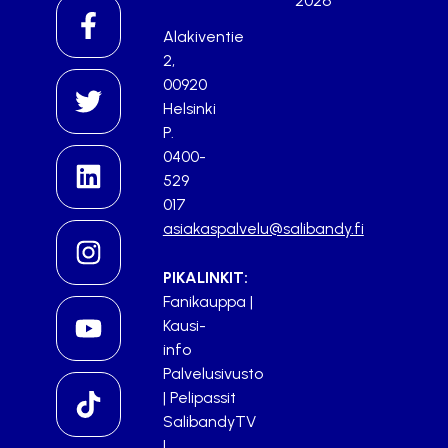
2026
Alakiventie
2,
00920
Helsinki
P.
0400-
529
017
asiakaspalvelu@salibandy.fi
PIKALINKIT:
Fanikauppa
|
Kausi-
info
Palvelusivusto
|
Pelipassit
SalibandyTV
|