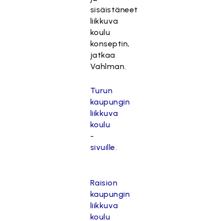
sisäistäneet
liikkuva
koulu
konseptin,
jatkaa
Vahlman.
Turun
kaupungin
liikkuva
koulu
-
sivuille.
Raision
kaupungin
liikkuva
koulu