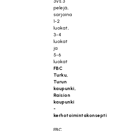
3vs.3
pelejä,
sarjoina
1-2
luokat,
3-4
luokat
ja
5-6
luokat
FBC
Turku,
Turun
kaupunki,
Raision
kaupunki
-
kerhotoimintakonsepti
FBC