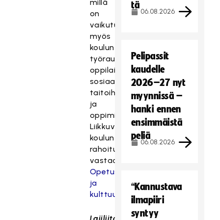
millä
tä
06.08.2026
on
vaikutuksensa
myös
koulun
Pelipassit
työrauhaan,
kaudelle
oppilaiden
sosiaalisiin
2026–27 nyt
taitoihin
myynnissä –
ja
hanki ennen
oppimiseen.
ensimmäistä
Liikkuvan
peliä
koulun
06.08.2026
rahoituksesta
vastaa
Opetus-
ja
“Kannustava
kulttuuriministeriö
.
ilmapiiri
syntyy
Lajiliiton