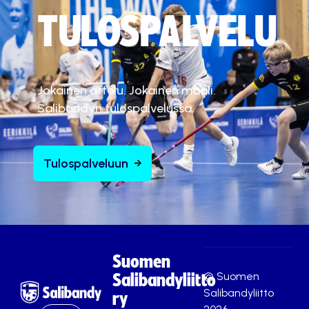
TULOSPALVELU
Jokainen ottelu. Jokainen maali.
Salibandyn tulospalvelussa.
Tulospalveluun
Suomen
© Suomen
Salibandyliitto
Salibandyliitto
ry