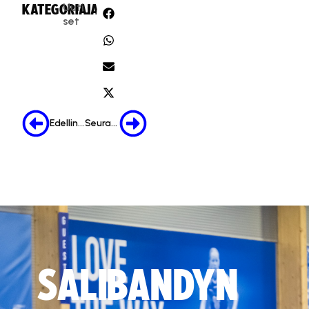
Uuti
KATEGORIA:
JAA:
set
Edellinen
Seuraava
SALIBANDYN