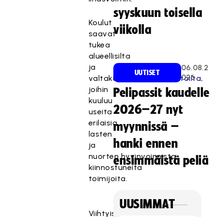
syyskuun toisella
Koulut
viikolla
saavat
tukea
alueellisilta
ja
06.08.2
UUTISET
026
valtakunnallisilta
verkostoilta
,
joihin
Pelipassit kaudelle
kuuluu
2026–27 nyt
useita
erilaisia
myynnissä –
lasten
hanki ennen
ja
nuorten hyvinvoinnista
ensimmäistä peliä
kiinnostuneita
toimijoita.
UUSIMMAT
Viihtyisämpiä