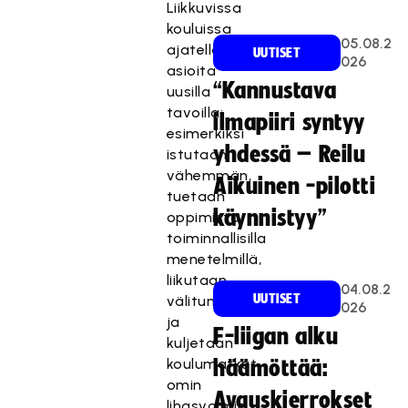
Liikkuvissa
kouluissa
05.08.2
ajatellaan
UUTISET
026
asioita
“Kannustava
uusilla
tavoilla:
ilmapiiri syntyy
esimerkiksi
yhdessä – Reilu
istutaan
vähemmän,
Aikuinen -pilotti
tuetaan
käynnistyy”
oppimista
toiminnallisilla
menetelmillä,
liikutaan
04.08.2
UUTISET
välitunneilla
026
ja
F-liigan alku
kuljetaan
koulumatkat
häämöttää:
omin
Avauskierrokset
lihasvoimin.