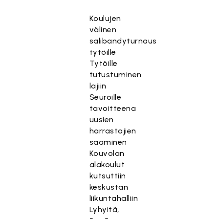
Koulujen
välinen
salibandyturnaus
tytöille
Tytöille
tutustuminen
lajiin
Seuroille
tavoitteena
uusien
harrastajien
saaminen
Kouvolan
alakoulut
kutsuttiin
keskustan
liikuntahalliin
Lyhyitä,