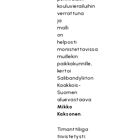
kouluvierailuihin
verrattuna
ja
malli
on
helposti
monistettavissa
muillekin
paikkakunnille,
kertoi
Salibandyliiton
Kaakkois-
Suomen
aluevastaava
Mikko
Kaksonen
.
Timanttiliiga
tiivistetysti: