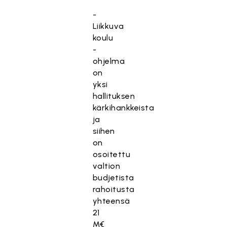
-
Liikkuva
koulu
-
ohjelma
on
yksi
hallituksen
kärkihankkeista
ja
siihen
on
osoitettu
valtion
budjetista
rahoitusta
yhteensä
21
M€