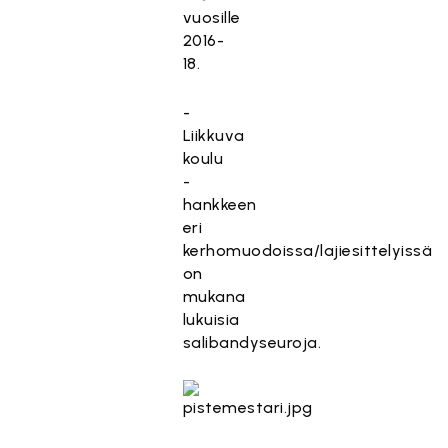
vuosille
2016-
18.
-
Liikkuva
koulu
-
hankkeen
eri
kerhomuodoissa/lajiesittelyissä
on
mukana
lukuisia
salibandyseuroja.