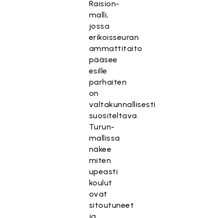
Raision-
malli,
jossa
erikoisseuran
ammattitaito
pääsee
esille
parhaiten
on
valtakunnallisesti
suositeltava.
Turun-
mallissa
näkee
miten
upeasti
koulut
ovat
sitoutuneet
ja