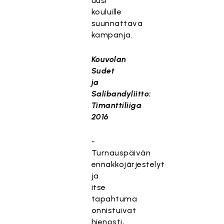
uusi
kouluille
suunnattava
kampanja.
Kouvolan
Sudet
ja
Salibandyliitto:
Timanttiliiga
2016
-
Turnauspäivän
ennakkojärjestelyt
ja
itse
tapahtuma
onnistuivat
hienosti,