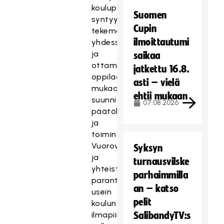
koulupäiviä
Suomen
syntyy
Cupin
tekemällä
ilmoittautumi
yhdessä
ja
saikaa
ottamalla
jatkettu 16.8.
oppilaat
asti – vielä
mukaan
ehtii mukaan
suunnitteluun,
07.08.2026
päätöksentekoon
ja
toimintaan.
Vuorovaikutus
Syksyn
ja
turnausvilske
yhteistoiminnallisuus
parhaimmilla
parantavat
an – katso
usein
pelit
koulun
ilmapiiriä,
SalibandyTV:s