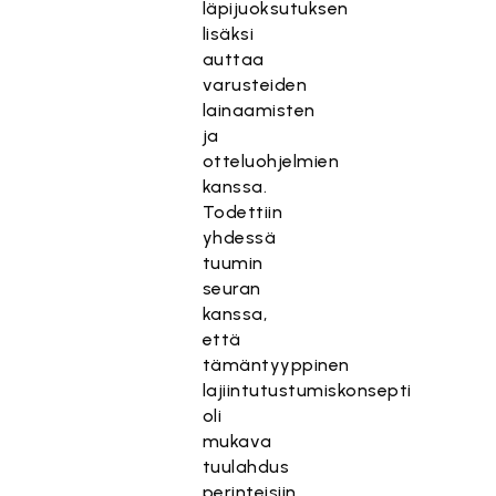
läpijuoksutuksen
lisäksi
auttaa
varusteiden
lainaamisten
ja
otteluohjelmien
kanssa.
Todettiin
yhdessä
tuumin
seuran
kanssa,
että
tämäntyyppinen
lajiintutustumiskonsepti
oli
mukava
tuulahdus
perinteisiin