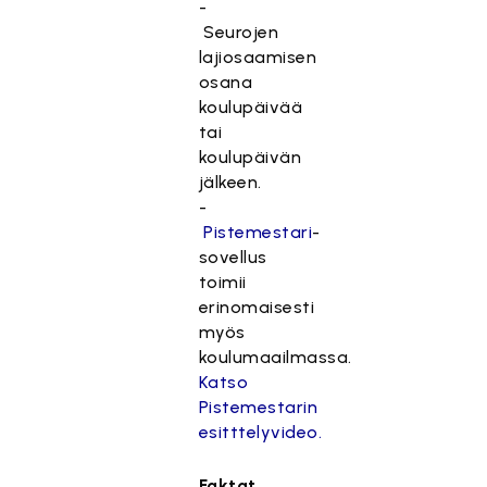
-
Seurojen
lajiosaamisen
osana
koulupäivää
tai
koulupäivän
jälkeen.
-
Pistemestari
-
sovellus
toimii
erinomaisesti
myös
koulumaailmassa.
Katso
Pistemestarin
esitttelyvideo.
Faktat