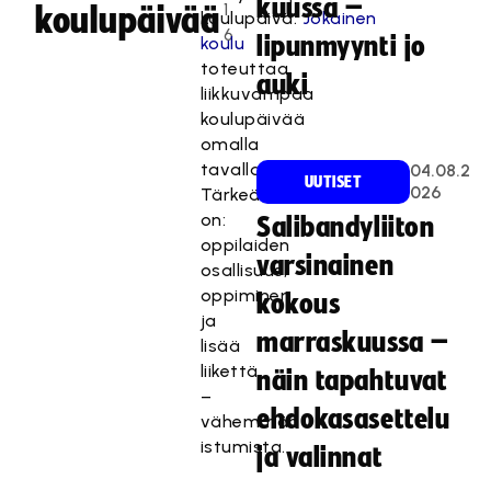
kuussa –
1
koulupäivää
koulupäivä.
Jokainen
6
lipunmyynti jo
koulu
toteuttaa
auki
liikkuvampaa
koulupäivää
omalla
tavallaan.
04.08.2
UUTISET
026
Tärkeää
on:
Salibandyliiton
oppilaiden
varsinainen
osallisuus,
oppiminen
kokous
ja
marraskuussa –
lisää
liikettä
näin tapahtuvat
–
ehdokasasettelu
vähemmän
istumista.
ja valinnat