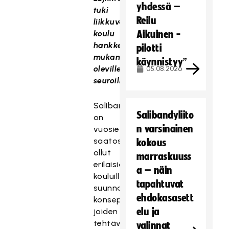
yhdessä –
tuki
Reilu
liikkuva
koulu
Aikuinen -
hankkeessa
pilotti
mukana
käynnistyy”
oleville
05.08.2026
seuroille:
Salibandyliitolla
Salibandyliito
on
n varsinainen
vuosien
saatossa
kokous
ollut
marraskuuss
erilaisia
a – näin
kouluille
tapahtuvat
suunnattuja
ehdokasasett
konsepteja,
elu ja
joiden
tehtävä
valinnat