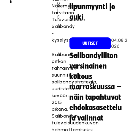
0
lipunmyynti jo
Näkemystäsi
1
tarvitaan
auki
5
Tulevaisuuden
Salibandy
-
kyselyssä.
04.08.2
UUTISET
026
Salibandyn
Salibandyliiton
pitkän
varsinainen
tähtäimen
suunnitelma,
kokous
salibandystrategia,
marraskuussa –
uudistetaan
kevään
näin tapahtuvat
2015
ehdokasasettelu
aikana.
Salibandyn
ja valinnat
tulevaisuudenkuvan
hahmottamiseksi