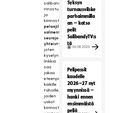
Syksyn
salibandysta
innostuneille
turnausvilske
ja
parhaimmilla
kiinnostuneille:
an – katso
pelaajille,
pelit
valmentajille,
SalibandyTV:s
seurajohdolle,
tä
yhteistyökumppaneille
,
06.08.2026
joten
kyselyn
linkkiä
saa
Pelipassit
jakaa
kaudelle
eteenpäin
2026–27 nyt
kaikille
myynnissä –
tahoille,
joiden
hanki ennen
uskot
ensimmäistä
kiinnostuvan
peliä