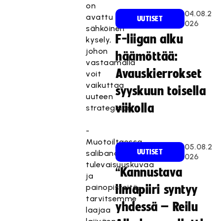
on
04.08.2
avattu
UUTISET
026
sähköinen
F-liigan alku
kysely,
johon
häämöttää:
vastaamalla
Avauskierrokset
voit
vaikuttaa
syyskuun toisella
uuteen
viikolla
strategiaan.
-
Muotoiltaessa
05.08.2
UUTISET
salibandyn
026
tulevaisuuskuvaa
“Kannustava
ja
painopisteitä,
ilmapiiri syntyy
tarvitsemme
yhdessä – Reilu
laajaa