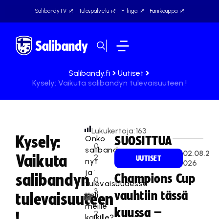
SalibandyTV
Tulospalvelu
F-liiga
Fanikauppa
Salibandy.fi
Uutiset
Kysely: Vaikuta salibandyn tulevaisuuteen !
Lukukertoja:
163
Kysely:
Onko
SUOSITTUA
0
salibandy
02.08.2
Vaikuta
2
UUTISET
nyt
026
.
ja
salibandyn
Champions Cup
0
tulevaisuudessa
3
vauhtiin tässä
peli
tulevaisuuteen
.
meille
kuussa –
2
!
kaikille?