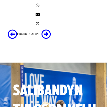
Edellinen
Seuraava
SALIBANDYN