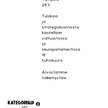
28.3.
Tuloksia
ja
strategialuonnosta
käsitellään
valtuustossa
ja
seuraparlamentissa
18.
huhtikuuta.
Arvostamme
näkemystäsi.
Uuti
KATEGORIA:
JAA:
set