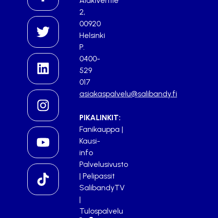
Alakiventie
2,
00920
Helsinki
P.
0400-
529
017
asiakaspalvelu@salibandy.fi
PIKALINKIT:
Fanikauppa
|
Kausi-
info
Palvelusivusto
|
Pelipassit
SalibandyTV
|
Tulospalvelu