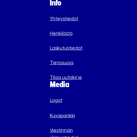
Info
Yhteystiedot
Henkilöstö
Laskutustiedot
Tietosuoja
Tilaa uutiskirje
Media
Logot
Kuvapankki
Viestinnän