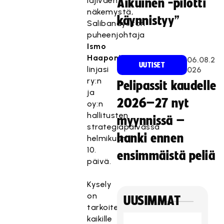
lajiväen
Aikuinen -pilotti
näkemystä,
käynnistyy”
Salibandyliiton
puheenjohtaja
Ismo
Haaponiemi
06.08.2
UUTISET
linjasi
026
ry:n
Pelipassit kaudelle
ja
2026–27 nyt
oy:n
hallitusten
myynnissä –
strategiapäivässä
hanki ennen
helmikuun
10.
ensimmäistä peliä
päivä.
Kysely
on
UUSIMMAT
tarkoitettu
kaikille