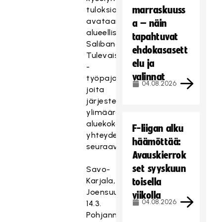
marraskuuss
tuloksia
avataan
a – näin
alueellisissa
tapahtuvat
Salibandyn
ehdokasasett
Tulevaisuus
elu ja
-
valinnat
työpajoissa,
04.08.2026
joita
järjestetään
ylimääräisten
aluekokousten
F-liigan alku
yhteydessä
häämöttää:
seuraavasti:
Avauskierrok
set syyskuun
Savo-
Karjala,
toisella
Joensuu
viikolla
04.08.2026
14.3.
Pohjanmaa,