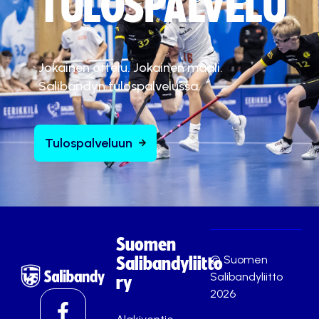
TULOSPALVELU
Jokainen ottelu. Jokainen maali.
Salibandyn tulospalvelussa.
Tulospalveluun
Suomen
© Suomen
Salibandyliitto
Salibandyliitto
ry
2026