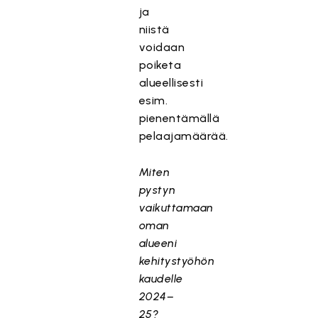
ja
niistä
voidaan
poiketa
alueellisesti
esim.
pienentämällä
pelaajamäärää.
Miten
pystyn
vaikuttamaan
oman
alueeni
kehitystyöhön
kaudelle
2024–
25?