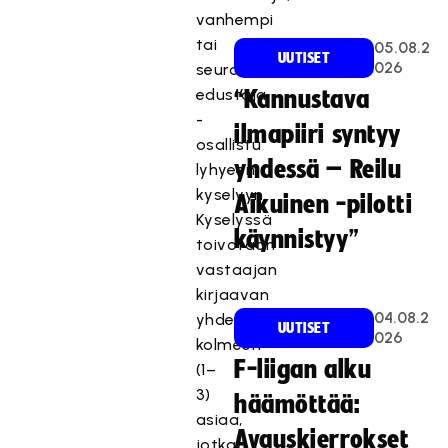
vanhempi
tai
05.08.2
UUTISET
026
seuran
edustaja
“Kannustava
-
ilmapiiri syntyy
osallistu
yhdessä – Reilu
lyhyeen
kyselyyn.
Aikuinen -pilotti
Kyselyssä
käynnistyy”
toivotaan
vastaajan
kirjaavan
04.08.2
yhdestä
UUTISET
026
kolmeen
F-liigan alku
(1–
3)
häämöttää:
asiaa,
Avauskierrokset
jotka