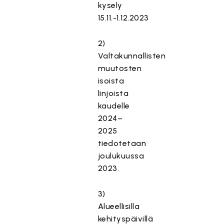
kysely
15.11.-1.12.2023
2)
Valtakunnallisten
muutosten
isoista
linjoista
kaudelle
2024–
2025
tiedotetaan
joulukuussa
2023.
3)
Alueellisilla
kehityspäivillä