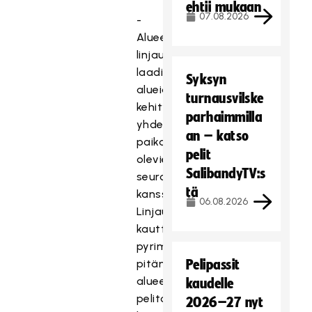
ehtii mukaan
07.08.2026
-
Alueelliset
linjaukset
laaditaan
Syksyn
alueiden
turnausvilske
kehityspäivillä
parhaimmilla
yhdessä
an – katso
paikalla
pelit
olevien
SalibandyTV:s
seurojen
tä
kanssa.
06.08.2026
Linjausten
kautta
pyrimme
pitämään
Pelipassit
alueellisen
kaudelle
pelitoiminnan
2026–27 nyt