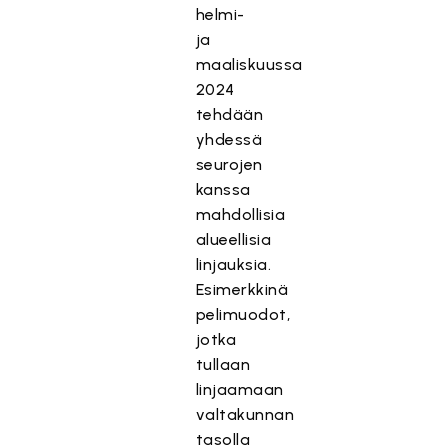
helmi-
ja
maaliskuussa
2024
tehdään
yhdessä
seurojen
kanssa
mahdollisia
alueellisia
linjauksia.
Esimerkkinä
pelimuodot,
jotka
tullaan
linjaamaan
valtakunnan
tasolla