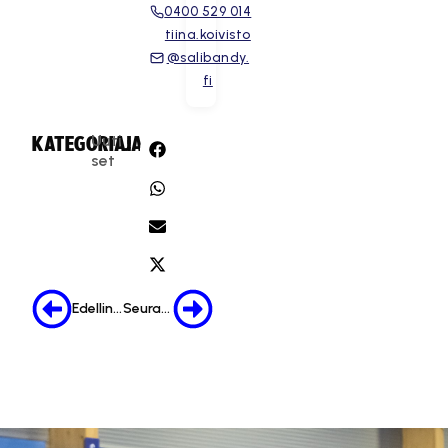
0400 529 014
tiina.koivisto
@salibandy.
fi
Uuti
KATEGORIA:
JAA:
set
Edellinen
Seuraava