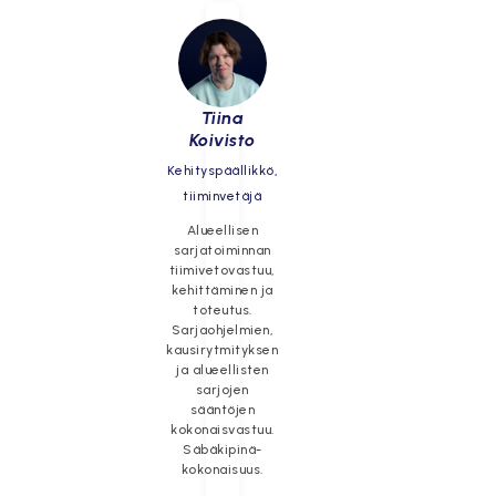
Tiina
Koivisto
Kehityspäällikkö,
tiiminvetäjä
Alueellisen
sarjatoiminnan
tiimivetovastuu,
kehittäminen ja
toteutus.
Sarjaohjelmien,
kausirytmityksen
ja alueellisten
sarjojen
sääntöjen
kokonaisvastuu.
Säbäkipinä-
kokonaisuus.