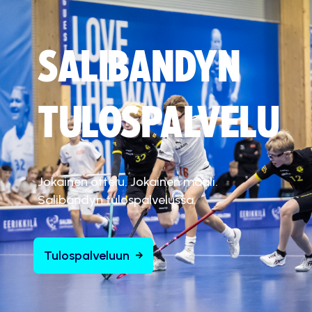
SALIBANDYN
TULOSPALVELU
Jokainen ottelu. Jokainen maali.
Salibandyn tulospalvelussa.
Tulospalveluun