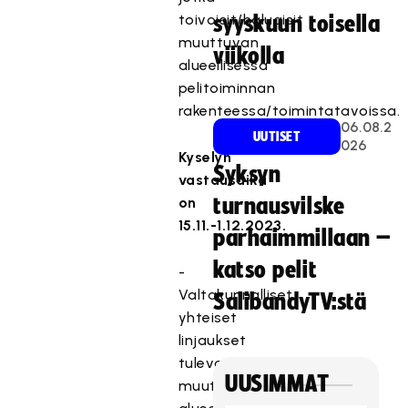
toivoisit/haluaisit
syyskuun toisella
muuttuvan
viikolla
alueellisessa
pelitoiminnan
rakenteessa/toimintatavoissa.
06.08.2
UUTISET
026
Kyselyn
Syksyn
vastausaika
on
turnausvilske
15.11.-1.12.2023.
parhaimmillaan –
katso pelit
-
Valtakunnalliset
SalibandyTV:stä
yhteiset
linjaukset
tulevat
UUSIMMAT
muuttamaan