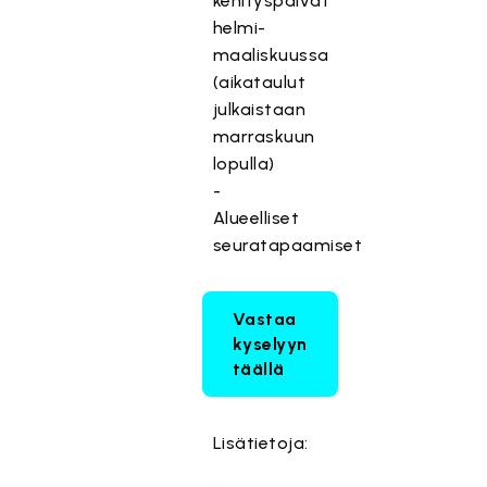
kehityspäivät
helmi-
maaliskuussa
(aikataulut
julkaistaan
marraskuun
lopulla)
-
Alueelliset
seuratapaamiset
Vastaa
kyselyyn
täällä
Lisätietoja: