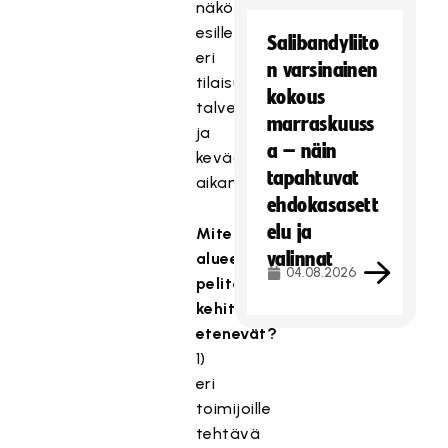
näkökulmat
esille
Salibandyliito
eri
n varsinainen
tilaisuuksissa
kokous
talven
marraskuuss
ja
a – näin
kevään
tapahtuvat
aikana.
ehdokasasett
elu ja
Miten
valinnat
alueellisen
04.08.2026
pelitoiminnan
kehitysaskeleet
etenevät?
1)
eri
toimijoille
tehtävä