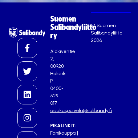
Suomen
© Suomen
Salibandyliitto
Salibandyliitto
ry
2026
Alakiventie
2,
00920
Helsinki
P.
0400-
529
017
asiakaspalvelu@salibandy.fi
PIKALINKIT:
Fanikauppa
|