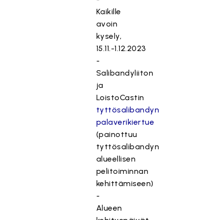
Kaikille
avoin
kysely,
15.11.-1.12.2023
-
Salibandyliiton
ja
LoistoCastin
tyttösalibandyn
palaverikiertue
(painottuu
tyttösalibandyn
alueellisen
pelitoiminnan
kehittämiseen)
-
Alueen