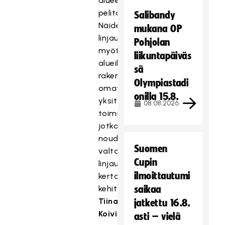
alueellista
pelitoimintaa.
Salibandy
Näiden
mukana OP
linjausten
Pohjolan
myötä
liikuntapäiväs
alueille
sä
rakentuu
Olympiastadi
omat
onilla 15.8.
yksityiskohtaisemmat
08.08.2026
toimintaperiaatteet,
jotka
noudattelevat
Suomen
valtakunnallista
Cupin
linjausta,
ilmoittautumi
kertoo
kehityspäällikkö
saikaa
Tiina
jatkettu 16.8.
Koivisto
.
asti – vielä