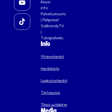
Kausi-
info
Palvelusivusto
|
Pelipassit
SalibandyTV
|
Tulospalvelu
Info
Yhteystiedot
Henkilöstö
Laskutustiedot
Tietosuoja
Tilaa uutiskirje
Media