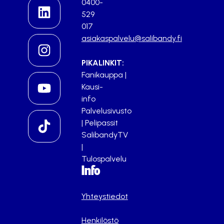
0400-
529
017
asiakaspalvelu@salibandy.fi
PIKALINKIT:
Fanikauppa
|
Kausi-
info
Palvelusivusto
|
Pelipassit
SalibandyTV
|
Tulospalvelu
Info
Yhteystiedot
Henkilöstö