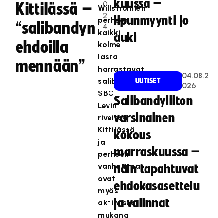
kuussa –
0
Kittilässä –
Willströmien
2
lipunmyynti jo
perheen
“salibandyn
4
kaikki
auki
ehdoilla
kolme
lasta
mennään”
harrastavat
04.08.2
salibandya
UUTISET
026
SBC
Salibandyliiton
Levin
varsinainen
riveissä
Kittilässä
kokous
ja
marraskuussa –
perheen
vanhemmat
näin tapahtuvat
ovat
ehdokasasettelu
myös
ja valinnat
aktiivisesti
mukana