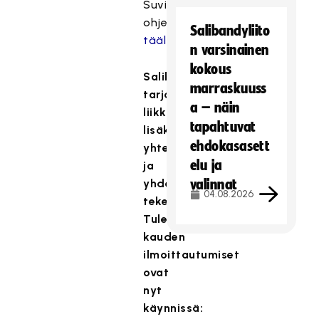
Suvin
ohjevideo
Salibandyliito
täältä.
n varsinainen
kokous
Salibandy
marraskuuss
tarjoaa
a – näin
liikkumisen
tapahtuvat
lisäksi
ehdokasasett
yhteisöllisyyttä
elu ja
ja
yhdessä
valinnat
04.08.2026
tekemistä.
Tulevan
kauden
ilmoittautumiset
ovat
nyt
käynnissä: