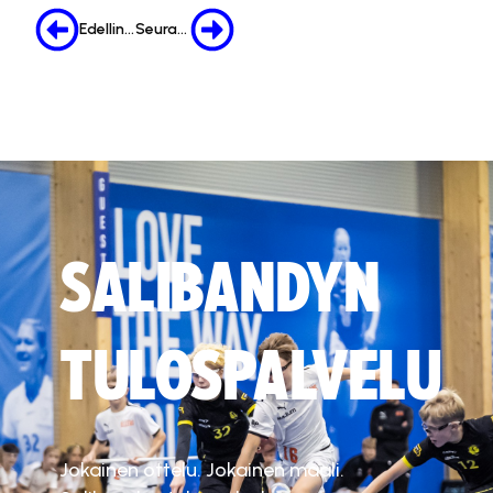
Edellinen
Seuraava
SALIBANDYN
TULOSPALVELU
Jokainen ottelu. Jokainen maali.