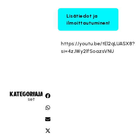
Lisätiedot ja
ilmoittautuminen!
https://youtu.be/tEl2qLUASX8?
si=4zJWy2lfSoazsVNU
Uuti
KATEGORIA:
JAA:
set