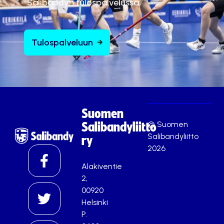
Salibandyn tulospalvelussa.
Tulospalveluun
Suomen
© Suomen
Salibandyliitto
Salibandyliitto
ry
2026
Alakiventie
2,
00920
Helsinki
P.