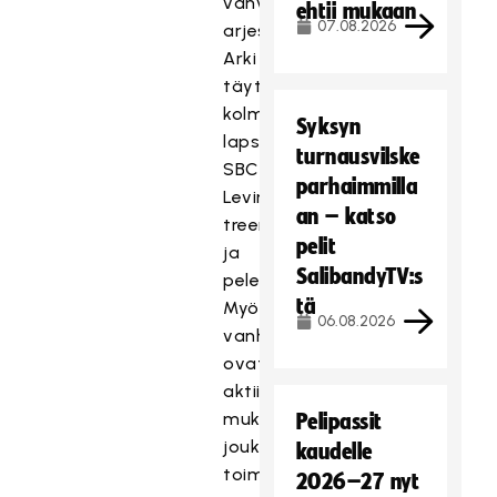
vahvasti
ehtii mukaan
07.08.2026
arjessa.
Arki
täyttyy
kolmen
Syksyn
lapsen
turnausvilske
SBC
parhaimmilla
Levin
an – katso
treeneistä
pelit
ja
SalibandyTV:s
peleistä.
tä
Myös
06.08.2026
vanhemmat
ovat
aktiivisesti
mukana
Pelipassit
joukkueiden
kaudelle
toiminnassa
2026–27 nyt