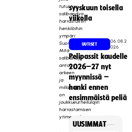
tutustuu
syyskuun toisella
salibandya
viikolla
harrastaviin
henkilöihin
ympäri
06.08.2
Suomen.
UUTISET
026
Mitä
Pelipassit kaudelle
salibandy
antaa
2026–27 nyt
arkeen
myynnissä –
ja
hanki ennen
millaista
on
ensimmäistä peliä
joukkueurheilulajin
harrastamisen
ytimessä?
UUSIMMAT
-