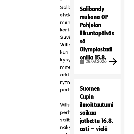
Salibandyn
Salibandy
ehdoilla
mukana OP
mennään,
Pohjolan
kertoo
liikuntapäiväs
Suvi
sä
Willström,
Olympiastadi
kun
onilla 15.8.
kysytään
08.08.2026
miten
arki
rytmittyy
Suomen
perheessä.
Cupin
ilmoittautumi
Willströmien
perheessä
saikaa
salibandy
jatkettu 16.8.
näkyy
asti – vielä