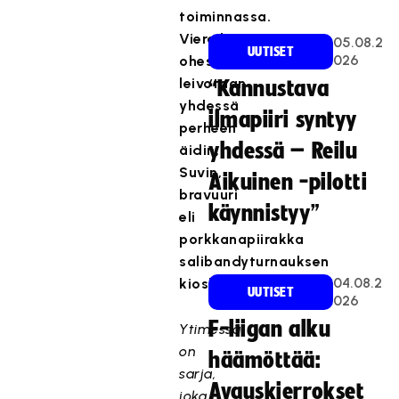
toiminnassa.
Vierailun
05.08.2
UUTISET
026
ohessa
leivotaan
“Kannustava
yhdessä
ilmapiiri syntyy
perheen
yhdessä – Reilu
äidin,
Suvin,
Aikuinen -pilotti
bravuuri
käynnistyy”
eli
porkkanapiirakka
salibandyturnauksen
04.08.2
kioskiin.
UUTISET
026
F-liigan alku
Ytimessä
on
häämöttää:
sarja,
Avauskierrokset
joka