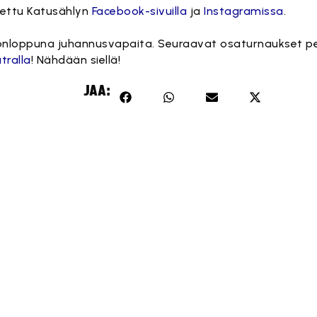
aettu Katusählyn
Facebook-sivuilla
ja
Instagramissa
.
ikonloppuna juhannusvapaita. Seuraavat osaturnaukset pe
tralla
! Nähdään siellä!
JAA: