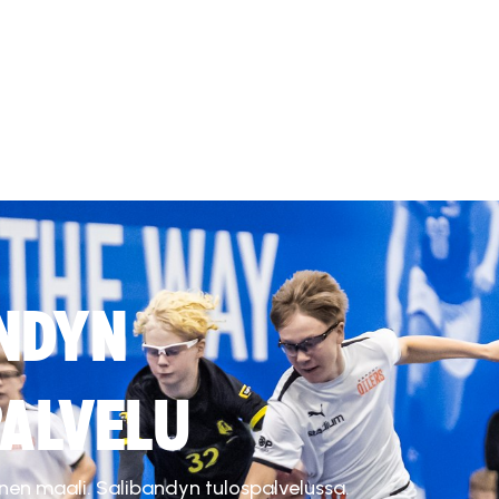
NDYN
ALVELU
inen maali. Salibandyn tulospalvelussa.