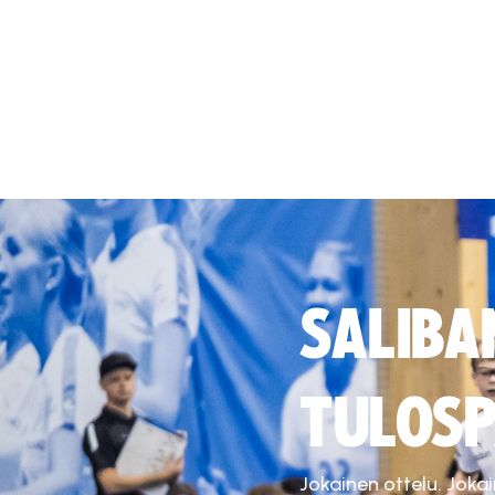
SALIBA
TULOSP
Jokainen ottelu. Joka