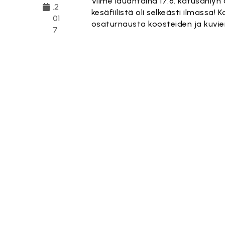
Viime lauantaina 17.6. katusählyn 
.2
kesäfiilistä oli selkeästi ilmassa!
01
osaturnausta koosteiden ja kuvie
7