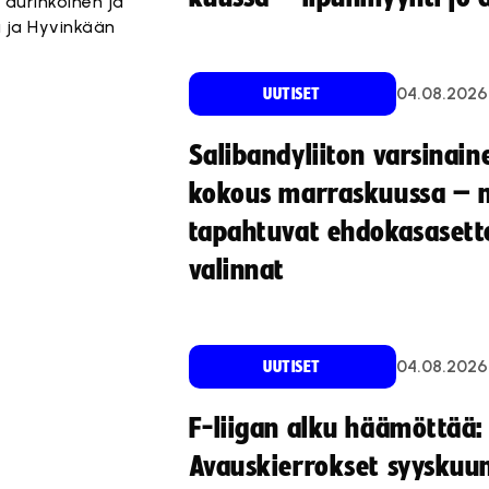
 aurinkoinen ja
ua ja Hyvinkään
04.08.2026
UUTISET
Salibandyliiton varsinain
kokous marraskuussa – 
tapahtuvat ehdokasasette
valinnat
04.08.2026
UUTISET
F-liigan alku häämöttää:
Avauskierrokset syyskuu