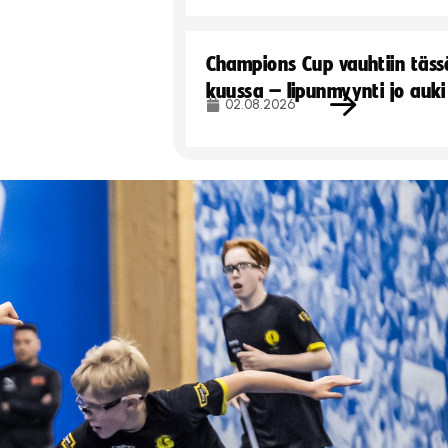
Champions Cup vauhtiin täss
kuussa – lipunmyynti jo auki
02.08.2026