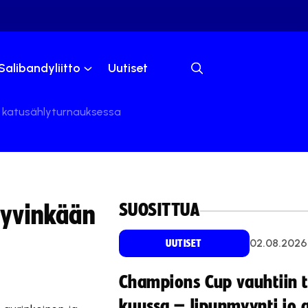
Salibandyliitto
Uutiset
n katusählyturnauksessa
SUOSITTUA
Hyvinkään
02.08.2026
UUTISET
Champions Cup vauhtiin 
kuussa – lipunmyynti jo 