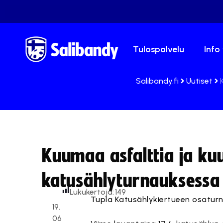
Tulospalvelu
Info
Salibandy.fi
Uutiset
Kuumaa asfalttia ja ku
katusählyturnauksessa
Lukukertoja:
149
Tupla Katusählykiertueen osaturnau
19.
06