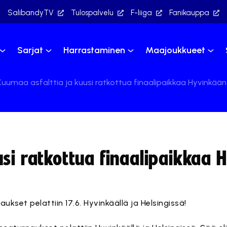
SalibandyTV
Tulospalvelu
F-liiga
Fanikauppa
Sarjat
Harrastaminen
Maajoukkueet
Kuumaa asfalttia ja kuusi ratkottua finaalipaikkaa Hyvinkää
usi ratkottua finaalipaikkaa 
kset pelattiin 17.6. Hyvinkäällä ja Helsingissä!