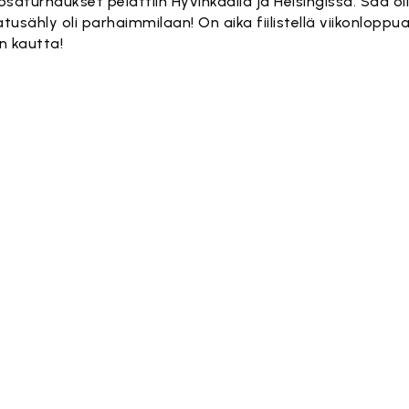
osaturnaukset pelattiin Hyvinkäällä ja Helsingissä. Sää oli
 Katusähly oli parhaimmilaan! On aika fiilistellä viikonlopp
n kautta!