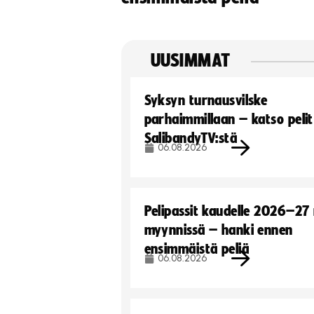
UUSIMMAT
Syksyn turnausvilske
parhaimmillaan – katso pelit
SalibandyTV:stä
06.08.2026
Pelipassit kaudelle 2026–27
myynnissä – hanki ennen
ensimmäistä peliä
06.08.2026