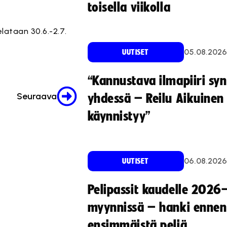
toisella viikolla
lataan 30.6.-2.7.
05.08.2026
UUTISET
“Kannustava ilmapiiri sy
Seuraava
yhdessä – Reilu Aikuinen 
käynnistyy”
06.08.2026
UUTISET
Pelipassit kaudelle 2026
myynnissä – hanki ennen
ensimmäistä peliä