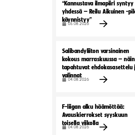
“Kannustava ilmapiiri syntyy
yhdessä – Reilu Aikuinen -pil
käynnistyy”
05.08.2026
Salibandyliiton varsinainen
kokous marraskuussa – näin
tapahtuvat ehdokasasettelu 
valinnat
04.08.2026
F-liigan alku häämöttää:
Avauskierrokset syyskuun
toisella viikolla
04.08.2026