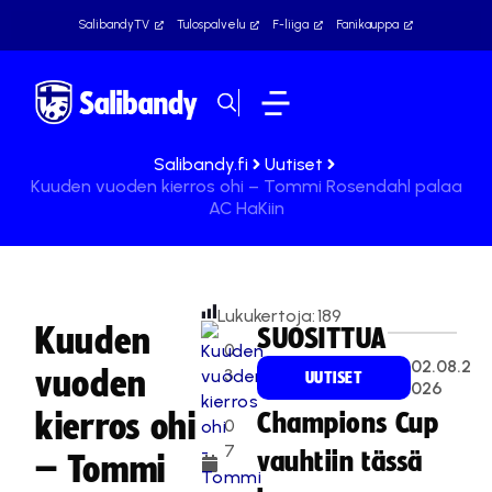
SalibandyTV
Tulospalvelu
F-liiga
Fanikauppa
Salibandy.fi
Uutiset
Kuuden vuoden kierros ohi – Tommi Rosendahl palaa
AC HaKiin
Lukukertoja:
189
Kuuden
SUOSITTUA
0
02.08.2
vuoden
3
UUTISET
026
.
kierros ohi
Champions Cup
0
7
vauhtiin tässä
– Tommi
.