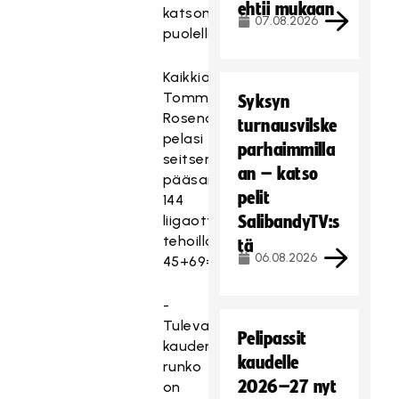
ehtii mukaan
katsomon
07.08.2026
puolella.
Kaikkiaan
Tommi
Syksyn
Rosendahl
turnausvilske
pelasi
parhaimmilla
seitsemänä
an – katso
pääsarjakautenaan
pelit
144
liigaottelua
SalibandyTV:s
tehoilla
tä
06.08.2026
45+69=114.
-
Tulevan
Pelipassit
kauden
kaudelle
runko
2026–27 nyt
on