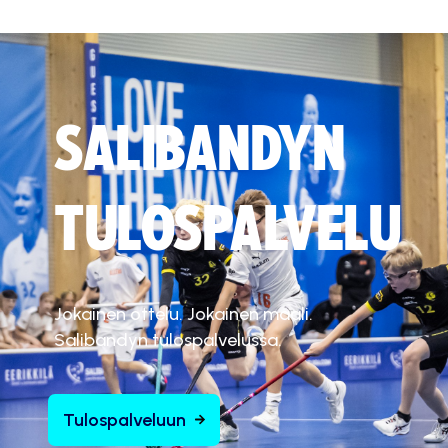
SALIBANDYN
TULOSPALVELU
Jokainen ottelu. Jokainen maali.
Salibandyn tulospalvelussa.
Tulospalveluun