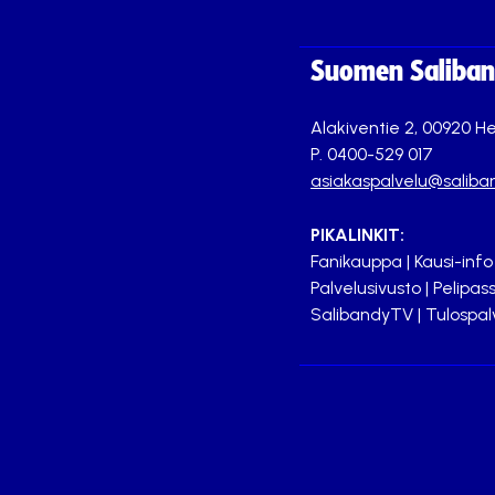
Suomen Saliband
Alakiventie 2, 00920 He
P. 0400-529 017
asiakaspalvelu@saliban
PIKALINKIT:
Fanikauppa
|
Kausi-info
Palvelusivusto
|
Pelipass
SalibandyTV
|
Tulospal