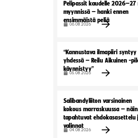
Pelipassit kaudelle 2026–27
myynnissä – hanki ennen
ensimmäistä peliä
06.08.2026
“Kannustava ilmapiiri syntyy
yhdessä – Reilu Aikuinen -pil
käynnistyy”
05.08.2026
Salibandyliiton varsinainen
kokous marraskuussa – näin
tapahtuvat ehdokasasettelu 
valinnat
04.08.2026