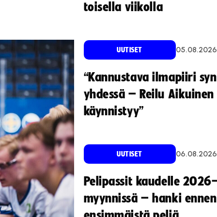
toisella viikolla
05.08.2026
UUTISET
“Kannustava ilmapiiri sy
yhdessä – Reilu Aikuinen 
käynnistyy”
06.08.2026
UUTISET
Pelipassit kaudelle 2026
myynnissä – hanki ennen
ensimmäistä peliä