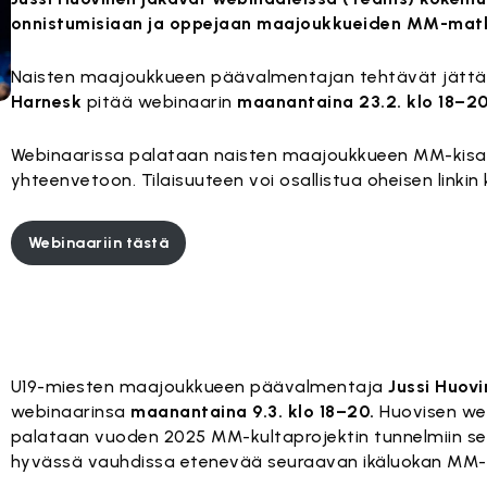
onnistumisiaan ja oppejaan maajoukkueiden MM-matk
Naisten maajoukkueen päävalmentajan tehtävät jätt
Harnesk
pitää webinaarin
maanantaina 23.2. klo 18–20
Webinaarissa palataan naisten maajoukkueen MM-kisapr
yhteenvetoon. Tilaisuuteen voi osallistua oheisen linkin 
Webinaariin tästä
U19-miesten maajoukkueen päävalmentaja
Jussi Huov
webinaarinsa
maanantaina 9.3. klo 18–20.
Huovisen we
palataan vuoden 2025 MM-kultaprojektin tunnelmiin se
hyvässä vauhdissa etenevää seuraavan ikäluokan MM-p