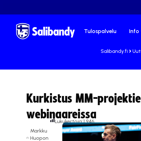
Tulospalvelu
Info
Salibandy.fi
Uut
Kurkistus MM-projektie
webinaareissa
Lukukertoja:
1 946
Markku
Huopon