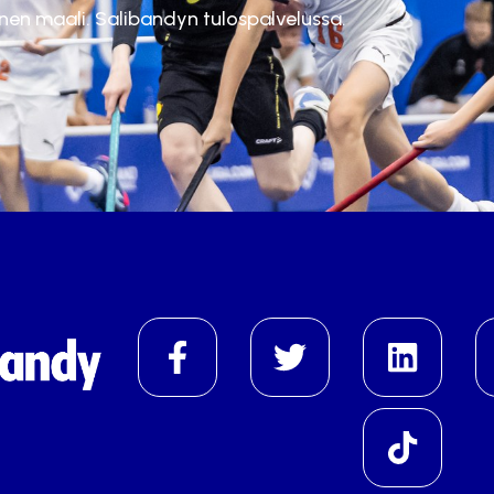
inen maali. Salibandyn tulospalvelussa.