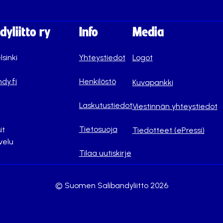
yliitto ry
Info
Media
lsinki
Yhteystiedot
Logot
dy.fi
Henkilöstö
Kuvapankki
Laskutustiedot
Viestinnän yhteystiedot
Tietosuoja
it
Tiedotteet (ePressi)
velu
Tilaa uutiskirje
© Suomen Salibandyliitto 2026