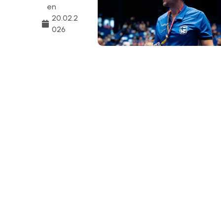
en
20.02.2
026