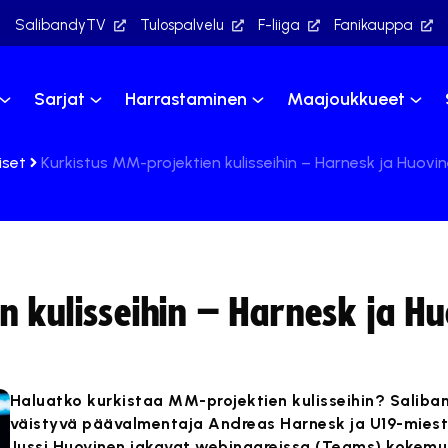
SalibandyTV
Tulospalvelu
F-liiga
Fanikauppa
Sarjat
Harrastaminen
Maajoukkueet
iset
Kurkistus MM-projektien kulisseihin – Harnesk ja Huovi
n kulisseihin – Harnesk ja H
Haluatko kurkistaa MM-projektien kulisseihin? Saliba
väistyvä päävalmentaja Andreas Harnesk ja U19-mies
Jussi Huovinen jakavat webinaareissa (Teams) kokemu