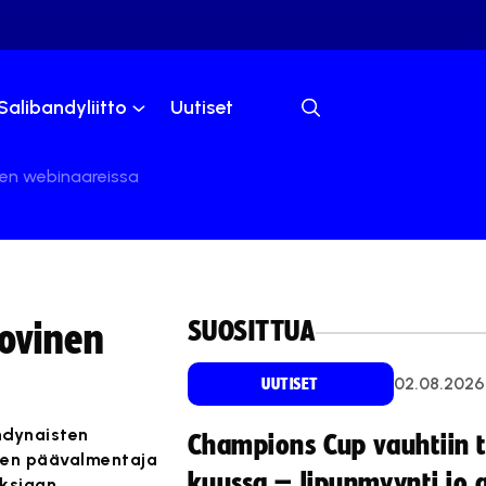
Salibandyliitto
Uutiset
nen webinaareissa
SUOSITTUA
uovinen
02.08.2026
UUTISET
ndynaisten
Champions Cup vauhtiin 
ten päävalmentaja
kuussa – lipunmyynti jo 
ksiaan,