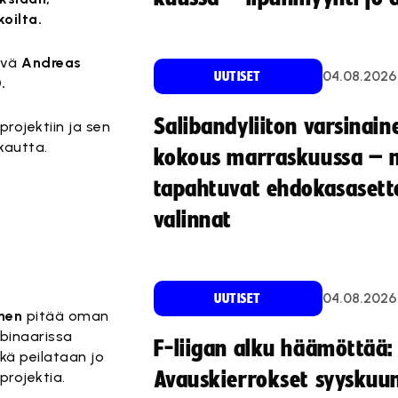
oilta.
ävä
Andreas
04.08.2026
UUTISET
.
Salibandyliiton varsinain
ojektiin ja sen
kautta.
kokous marraskuussa – 
tapahtuvat ehdokasasette
valinnat
04.08.2026
UUTISET
inen
pitää oman
binaarissa
F-liigan alku häämöttää:
kä peilataan jo
Avauskierrokset syyskuu
rojektia.