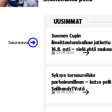
UUSIMMAT
Suomen Cupin
Seuraava
ilmoittautumisaikaa jatkettu
16.8. asti – vielä ehtii muka
07.08.2026
Syksyn turnausvilske
parhaimmillaan – katso pelit
SalibandyTV:stä
06.08.2026