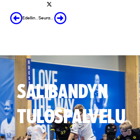
Edellinen
Seuraava
SALIBANDYN
TULOSPALVELU