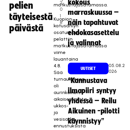
kokous
2
pelien
matkustajasatamassa.
0
marraskuussa –
täyteisestä
1
Kuopion
näin tapahtuvat
8
päivästä
katusählyn
ehdokasasettelu
osaturnaus
pelattiin
ja valinnat
matkustajasatamassa
viime
lauantaina
05.08.2
4.8.
UUTISET
026
Sää
turnauksessa
“Kannustava
oli
ilmapiiri syntyy
aurinkoinen,
aikaisemmista
yhdessä – Reilu
ukkos-
Aikuinen -pilotti
ja
vesisade-
käynnistyy”
ennustuksista