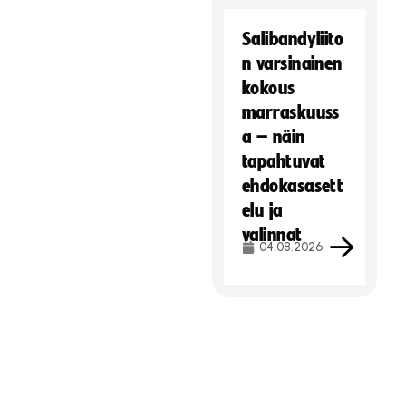
Hyväksy markkinointievästeet
Salibandyliito
n varsinainen
kokous
marraskuuss
a – näin
tapahtuvat
ehdokasasett
elu ja
valinnat
04.08.2026