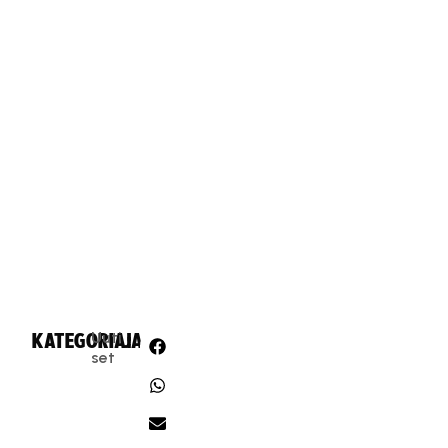
Uuti
KATEGORIA:
JAA:
set