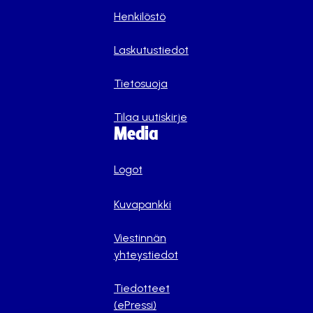
Henkilöstö
Laskutustiedot
Tietosuoja
Tilaa uutiskirje
Media
Logot
Kuvapankki
Viestinnän
yhteystiedot
Tiedotteet
(ePressi)