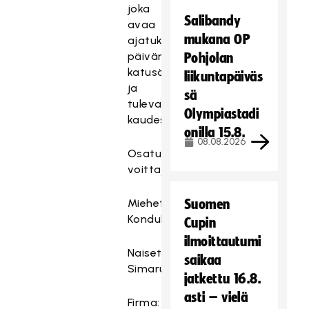
joka
Salibandy
avaa
mukana OP
ajatuksiaan
päivän
Pohjolan
T
katusählyistä
ä
liikuntapäiväs
ja
m
sä
tulevasta
ä
Olympiastadi
kaudesta.
s
onilla 15.8.
i
08.08.2026
Osaturnauksen
s
voittajajoukkueet:
ä
l
t
Miehet:
Suomen
ö
Konduktöörinkultajuna
Cupin
o
ilmoittautumi
n
Naiset:
saikaa
e
Simarusinat
jatkettu 16.8.
s
asti – vielä
t
Firma: