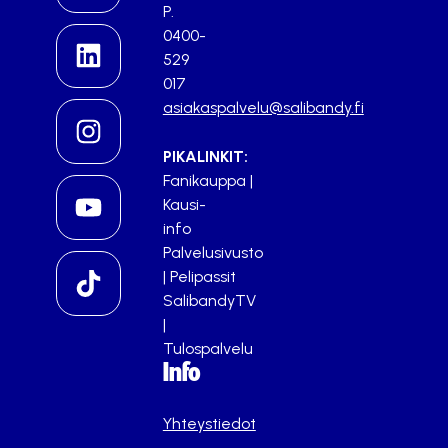
P.
0400-
529
017
asiakaspalvelu@salibandy.fi
PIKALINKIT:
Fanikauppa
|
Kausi-
info
Palvelusivusto
|
Pelipassit
SalibandyTV
|
Tulospalvelu
Info
Yhteystiedot