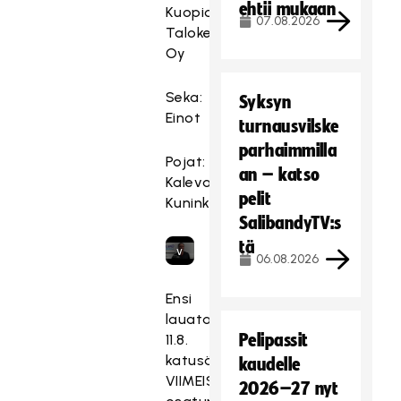
e
ehtii mukaan
Kuopion
07.08.2026
t
Talokeskus
t
Oy
y
,
Seka:
Syksyn
k
Einot
turnausvilske
o
parhaimmilla
s
Pojat:
k
an – katso
Kalevan
a
pelit
Kuninkaat
s
SalibandyTV:s
e
tä
v
06.08.2026
a
a
Ensi
t
lauataina
ii
Pelipassit
11.8.
m
katusählyn
kaudelle
a
VIIMEISET
2026–27 nyt
r