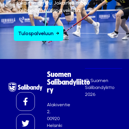
Jokainen ottelu. Jokainen maali.
Salibandyn tulospalvelussa.
Tulospalveluun
Suomen
© Suomen
Salibandyliitto
Salibandyliitto
ry
2026
Alakiventie
2,
00920
Helsinki