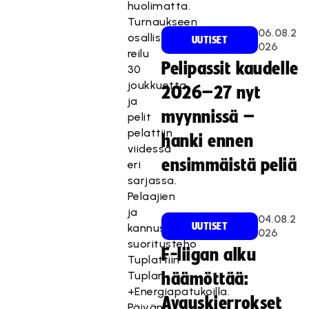
huolimatta.
Turnaukseen
06.08.2
osallistui
UUTISET
026
reilu
Pelipassit kaudelle
30
joukkuetta
2026–27 nyt
ja
myynnissä –
pelit
pelattiin
hanki ennen
viidessä
ensimmäistä peliä
eri
sarjassa.
Pelaajien
ja
04.08.2
UUTISET
kannustusjoukkojen
026
suoritusteho
F-liigan alku
Tuplattiin
Tuplan
häämöttää:
+Energiapatukoilla.
Avauskierrokset
Päivän