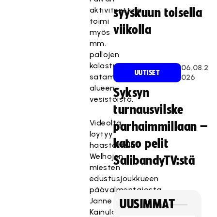
aktiviteettinä
syyskuun toisella
toimi
viikolla
myös
mm.
pallojen
kalastus
06.08.2
UUTISET
satama-
026
alueen
Syksyn
vesistöistä.
turnausvilske
Videolta
parhaimmillaan –
löytyy
katso pelit
haastattelu
Welhojen
SalibandyTV:stä
miesten
edustusjoukkueen
päävalmentajasta
Janne
UUSIMMAT
Kainulaisesta,