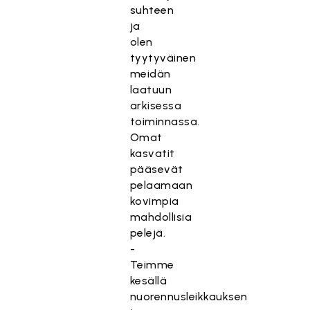
suhteen
ja
olen
tyytyväinen
meidän
laatuun
arkisessa
toiminnassa.
Omat
kasvatit
pääsevät
pelaamaan
kovimpia
mahdollisia
pelejä.
-
Teimme
kesällä
nuorennusleikkauksen