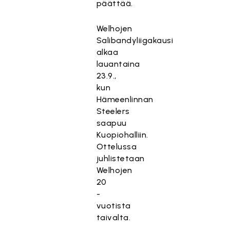
päättää.
Welhojen
Salibandyliigakausi
alkaa
lauantaina
23.9.,
kun
Hämeenlinnan
Steelers
saapuu
Kuopiohalliin.
Ottelussa
juhlistetaan
Welhojen
20
-
vuotista
taivalta.