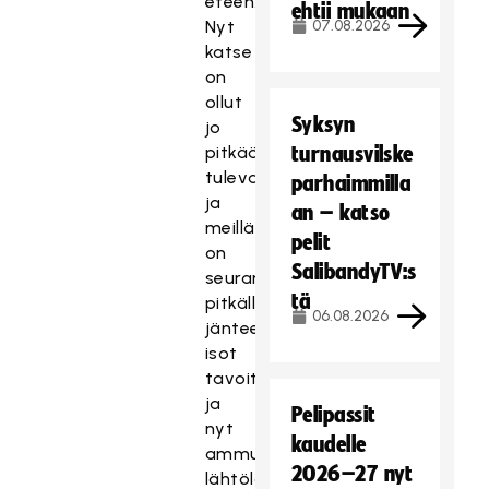
eteen.
ehtii mukaan
Nyt
07.08.2026
katse
on
ollut
Syksyn
jo
pitkään
turnausvilske
tulevassa
parhaimmilla
ja
an – katso
meillä
pelit
on
SalibandyTV:s
seurana
tä
pitkällä
06.08.2026
jänteellä
isot
tavoitteet
ja
Pelipassit
nyt
kaudelle
ammumme
2026–27 nyt
lähtölaukaukset