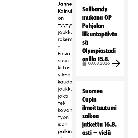
Janne
Salibandy
Kainulainen
mukana OP
on
tyytyväinen
Pohjolan
joukkueen
liikuntapäiväs
rakenteeseen.
sä
-
Olympiastadi
Ensin
onilla 15.8.
suuri
08.08.2026
kiitos
viime
kauden
joukkueelle,
Suomen
joka
Cupin
teki
ilmoittautumi
kovan
saikaa
työn
jatkettu 16.8.
ison
palkinnon
asti – vielä