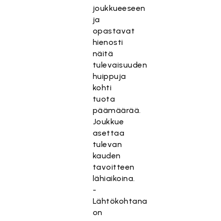
joukkueeseen
ja
opastavat
hienosti
näitä
tulevaisuuden
huippuja
kohti
tuota
päämäärää.
Joukkue
asettaa
tulevan
kauden
tavoitteen
lähiaikoina.
-
Lähtökohtana
on