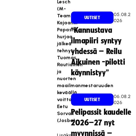
Lesch
(M-
05.08.2
Team),
UUTISET
026
Kajaanin
“Kannustava
Papasissa
hurjaa
ilmapiiri syntyy
jälkeä
yhdessä – Reilu
tehnyt
Tuomas
Aikuinen -pilotti
Rautiainen
ja
käynnistyy”
nuorten
maailmanmestaruuden
keväällä
06.08.2
voittanut
UUTISET
026
Eetu
Pelipassit kaudelle
Sorvali
(Josba).
2026–27 nyt
myynnissä –
Lisäksi