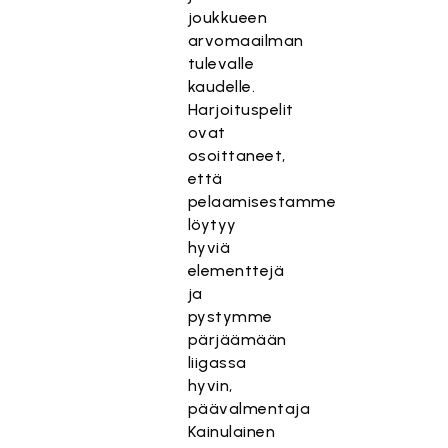
joukkueen
arvomaailman
tulevalle
kaudelle.
Harjoituspelit
ovat
osoittaneet,
että
pelaamisestamme
löytyy
hyviä
elementtejä
ja
pystymme
pärjäämään
liigassa
hyvin,
päävalmentaja
Kainulainen