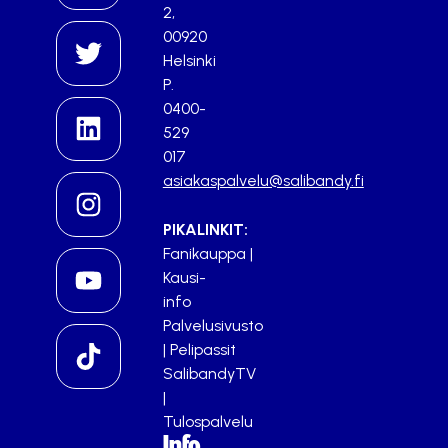
2,
00920
Helsinki
P.
0400-
529
017
asiakaspalvelu@salibandy.fi
PIKALINKIT:
Fanikauppa
|
Kausi-
info
Palvelusivusto
|
Pelipassit
SalibandyTV
|
Tulospalvelu
Info