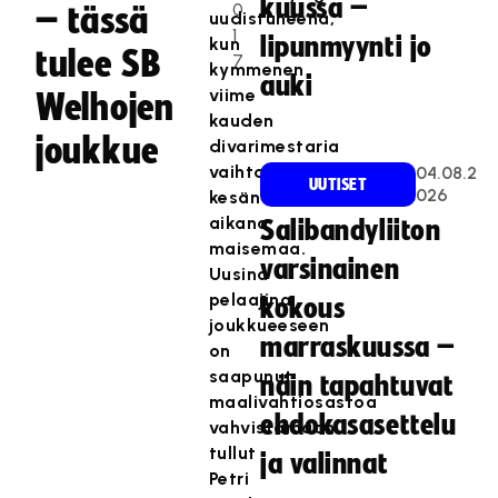
kuussa –
0
– tässä
uudistuneena,
1
lipunmyynti jo
kun
tulee SB
7
kymmenen
auki
viime
Welhojen
kauden
joukkue
divarimestaria
vaihtoi
04.08.2
UUTISET
026
kesän
aikana
Salibandyliiton
maisemaa.
varsinainen
Uusina
pelaajina
kokous
joukkueeseen
marraskuussa –
on
saapunut
näin tapahtuvat
maalivahtiosastoa
ehdokasasettelu
vahvistamaan
tullut
ja valinnat
Petri