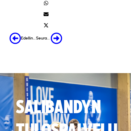
Edellinen
Seuraava
SALIBANDYN
TULOSPALVELU