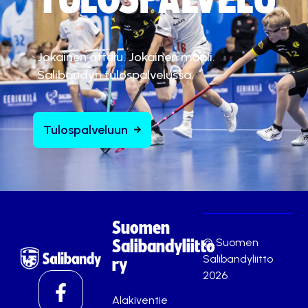
Jokainen ottelu. Jokainen maali.
Salibandyn tulospalvelussa.
Tulospalveluun
Suomen
© Suomen
Salibandyliitto
Salibandyliitto
ry
2026
Alakiventie