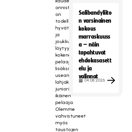
kauden
onnistumiselle
Salibandyliito
on
n varsinainen
todella
hyvät
kokous
ja
marraskuuss
joukkueesta
a – näin
löytyy
tapahtuvat
kokeneiden
ehdokasasett
pelaajien
elu ja
lisäksi
useampi
valinnat
04.08.2026
lahjakas
juniori-
ikäinen
pelaaja.
Olemme
vahvistuneet
myös
taustojen