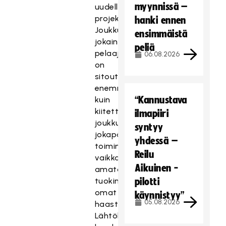
myynnissä –
uudelle
projektille.
hanki ennen
Joukkueen
ensimmäistä
jokainen
peliä
pelaaja
06.08.2026
on
sitoutunut
enemmän
“Kannustava
kuin
kiitettävästi
ilmapiiri
joukkueen
syntyy
jokapäiväiseen
yhdessä –
toimintaan,
Reilu
vaikka
Aikuinen -
amatööriurheilu
tuokin
pilotti
omat
käynnistyy”
05.08.2026
haasteensa.
Lähtökohdat