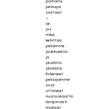
parhaita
pelaajia
vastaan
–
se
jos
mikä
kehittää
peliämme
joukkueena
ja
yksilöitä
yksilöinä.
Kokeneet
pelaajamme
ovat
ottaneet
nuorisokaartin
lämpimästi
mukaan