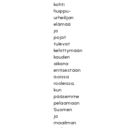
kohti
huippu-
urheilijan
elämää
ja
pojat
tulevat
kehittymään
kauden
aikana
entisestään
isoissa
rooleissa,
kun
pääsemme
pelaamaan
Suomen
ja
maailman