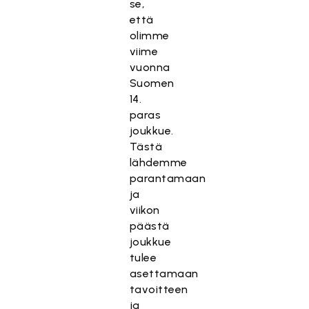
se,
että
olimme
viime
vuonna
Suomen
14.
paras
joukkue.
Tästä
lähdemme
parantamaan
ja
viikon
päästä
joukkue
tulee
asettamaan
tavoitteen
ja