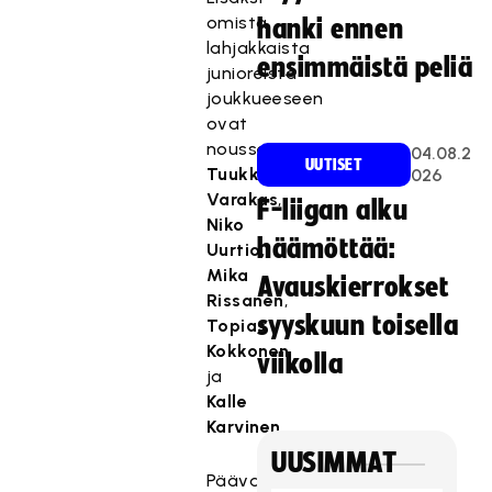
omista
hanki ennen
lahjakkaista
ensimmäistä peliä
junioreista
joukkueeseen
ovat
nousseet
04.08.2
UUTISET
Tuukka
026
Varakas
,
F-liigan alku
Niko
häämöttää:
Uurtio
,
Mika
Avauskierrokset
Rissanen
,
syyskuun toisella
Topias
Kokkonen
viikolla
ja
Kalle
Karvinen
.
UUSIMMAT
Päävalmentaja