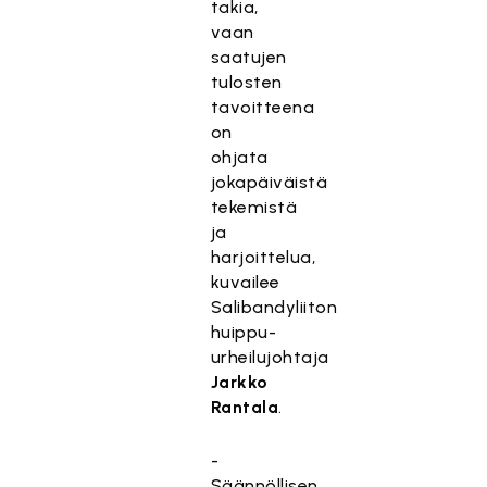
takia,
vaan
saatujen
tulosten
tavoitteena
on
ohjata
jokapäiväistä
tekemistä
ja
harjoittelua,
kuvailee
Salibandyliiton
huippu-
urheilujohtaja
Jarkko
Rantala
.
-
Säännöllisen