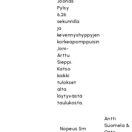
Joonas
Pylsy
6,26
sekunnilla
ja
kevennyshyppyjen
korkeapomppuisin
Joni-
Arttu
Sieppi.
Katso
kaikki
tulokset
alta
löytyvästä
taulukosta.
Antti
Suomela &
Nopeus 5m