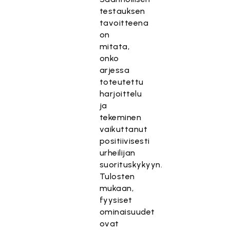
testauksen
tavoitteena
on
mitata,
onko
arjessa
toteutettu
harjoittelu
ja
tekeminen
vaikuttanut
positiivisesti
urheilijan
suorituskykyyn.
Tulosten
T
mukaan,
ä
fyysiset
m
ominaisuudet
ä
ovat
s