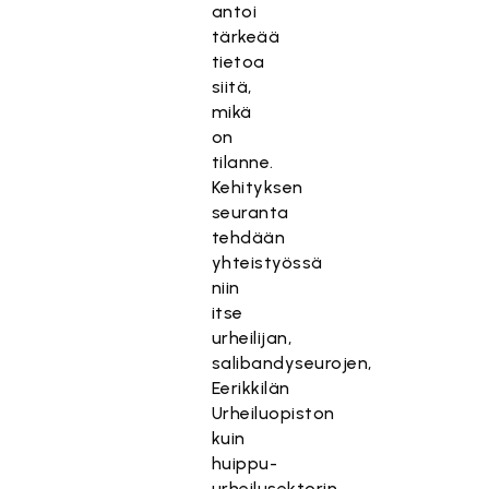
antoi
tärkeää
tietoa
siitä,
mikä
on
tilanne.
Kehityksen
seuranta
tehdään
yhteistyössä
niin
itse
urheilijan,
salibandyseurojen,
Eerikkilän
Urheiluopiston
kuin
huippu-
urheilusektorin