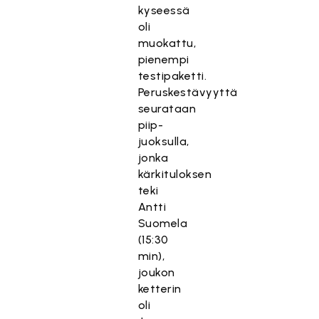
kyseessä
oli
muokattu,
pienempi
testipaketti.
Peruskestävyyttä
seurataan
piip-
juoksulla,
jonka
kärkituloksen
teki
Antti
Suomela
(15:30
min),
joukon
ketterin
oli