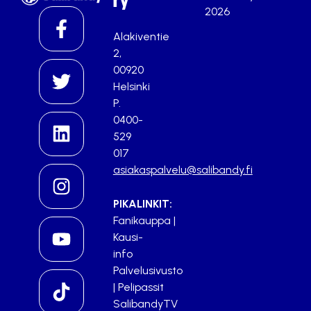
ry
2026
Alakiventie
2,
00920
Helsinki
P.
0400-
529
017
asiakaspalvelu@salibandy.fi
PIKALINKIT:
Fanikauppa
|
Kausi-
info
Palvelusivusto
|
Pelipassit
SalibandyTV