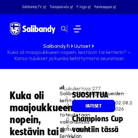
SalibandyTV
Tulospalvelu
F-liiga
Fanikauppa
Salibandy.fi
Uutiset
Kuka oli maajoukkueen nopein, kestävin tai ketterin? –
Katso tulokset ja kuinka kehittymistä seurataan
Lukukertoja:
277
Kuka oli
Salibandymaajoukkueiden
SUOSITTUA
1
kehityksen
02.08.2
maajoukkueen
2
UUTISET
seuranta
026
.
toteutetaan
nopein,
Champions Cup
0
vakioiduissa
2
vauhtiin tässä
olosuhteissa
kestävin tai
.
Eerikkilän