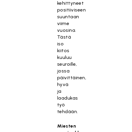
kehittyneet
i
positiiviseen
s
suuntaan
ä
viime
l
vuosina.
t
Tästä
T
ö
iso
ä
o
kiitos
m
n
kuuluu
ä
e
seuroille,
s
s
jossa
i
t
päivittäinen,
s
e
hyvä
ä
t
ja
l
t
laadukas
t
y
työ
ö
,
tehdään.
o
k
n
o
Miesten
e
s