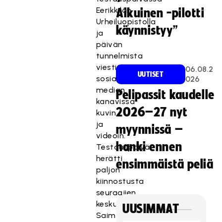
Eerikkilän
Aikuinen -pilotti
Urheiluopistolla
käynnistyy”
ja
päivän
tunnelmista
viestittiin
06.08.2
UUTISET
sosiaalisen
026
median
Pelipassit kaudelle
kanavissa
2026–27 nyt
kuvin
ja
myynnissä –
videoin.
hanki ennen
Testauspäivä
herätti
ensimmäistä peliä
paljon
kiinnostusta
seuraajien
keskuudessa.
UUSIMMAT
Saimme