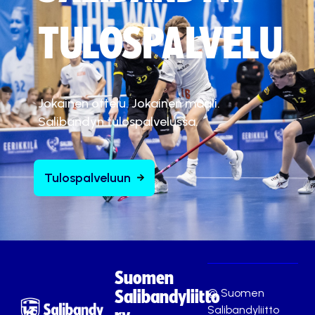
ä
.
TULOSPALVELU
Hyväksy markkinointievästeet
Jokainen ottelu. Jokainen maali.
Salibandyn tulospalvelussa.
Tulospalveluun
Suomen
© Suomen
Salibandyliitto
Salibandyliitto