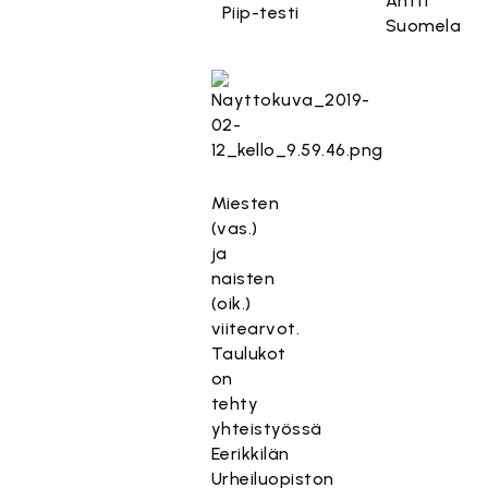
Antti
Piip-testi
Suomela
Miesten
(vas.)
ja
naisten
(oik.)
viitearvot.
Taulukot
on
tehty
yhteistyössä
Eerikkilän
Urheiluopiston