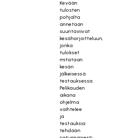
Kevään
tulosten
pohjalta
annetaan
suuntaviivat
kesäharjoitteluun,
jonka
tulokset
mitataan
kesän
jälkeisessä
testauksessa.
Pelikauden
aikana
ohjelma
vaihtelee
ja
testauksia
tehdään
satunnaisesti.