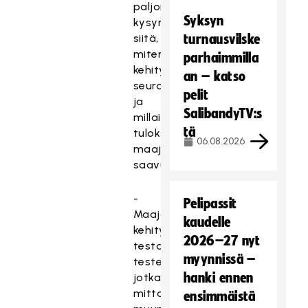
paljon
Syksyn
kysymyksiä
siitä,
turnausvilske
miten
parhaimmilla
kehitystä
an – katso
seurataan
pelit
ja
SalibandyTV:s
millaisia
tä
tuloksia
06.08.2026
maajoukkueurheilijat
saavuttavat.
-
Pelipassit
Maajoukkuepelaajien
kaudelle
kehitystä
2026–27 nyt
testataan
myynnissä –
testein,
hanki ennen
jotka
mittaavat
ensimmäistä