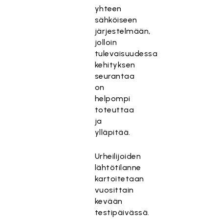
yhteen
sähköiseen
järjestelmään,
jolloin
tulevaisuudessa
kehityksen
seurantaa
on
helpompi
toteuttaa
ja
ylläpitää.
Urheilijoiden
lähtötilanne
kartoitetaan
vuosittain
kevään
testipäivässä.