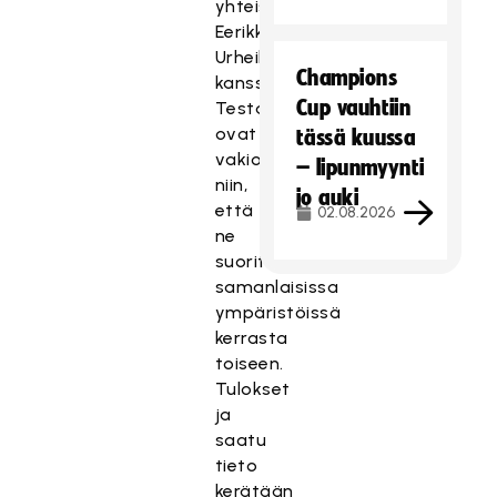
yhteistyössä
Eerikkilän
Urheiluopiston
Champions
kanssa.
Cup vauhtiin
Testausolosuhteet
ovat
tässä kuussa
vakioitu
– lipunmyynti
niin,
jo auki
että
02.08.2026
ne
suoritetaan
samanlaisissa
ympäristöissä
kerrasta
toiseen.
Tulokset
ja
saatu
tieto
kerätään