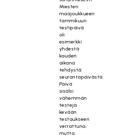
Miesten
maajoukkueen
tammikuun
testipäivä
oli
esimerkki
yhdestä
kauden
aikana
tehdystä
seurantapäivästä.
Päivä
sisälsi
vähemmän
testejä
kevään
testaukseen
verrattuna,
mutta