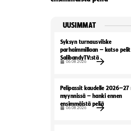
UUSIMMAT
Syksyn turnausvilske
parhaimmillaan – katso pelit
SalibandyTV:stä
06.08.2026
Pelipassit kaudelle 2026–27
myynnissä – hanki ennen
ensimmäistä peliä
06.08.2026