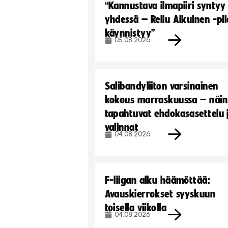
“Kannustava ilmapiiri syntyy
yhdessä – Reilu Aikuinen -pil
käynnistyy”
05.08.2026
Salibandyliiton varsinainen
kokous marraskuussa – näin
tapahtuvat ehdokasasettelu 
valinnat
04.08.2026
F-liigan alku häämöttää:
Avauskierrokset syyskuun
toisella viikolla
04.08.2026