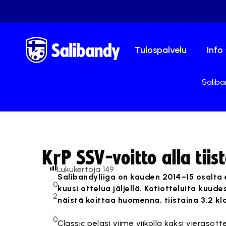
Tulospalvelu
Info
Saliba
KrP SSV-voitto alla tiis
Lukukertoja:
149
Salibandyliiga on kauden 2014–15 osalta e
0
kuusi ottelua jäljellä. Kotiotteluita kuu
2
näistä koittaa huomenna, tiistaina 3.2 kl
.
0
Classic pelasi viime viikolla kaksi vierasott