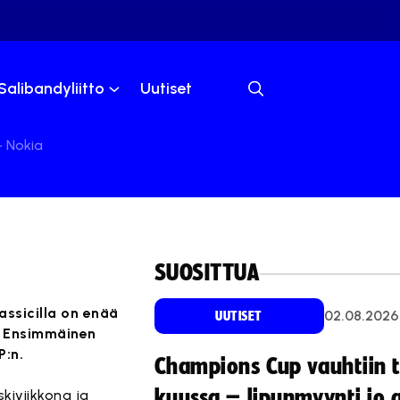
Salibandyliitto
Uutiset
– Nokia
SUOSITTUA
assicilla on enää
02.08.2026
UUTISET
e. Ensimmäinen
P:n.
Champions Cup vauhtiin 
kuussa – lipunmyynti jo 
skiviikkona ja