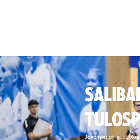
SALIBA
TULOSP
Jokainen ottelu. Joka