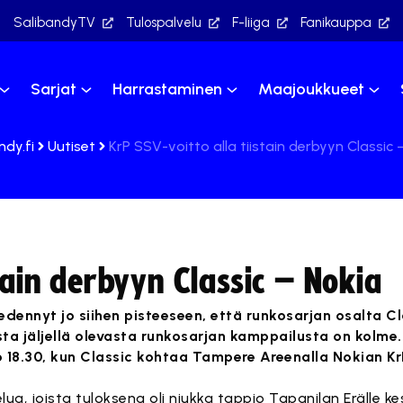
SalibandyTV
Tulospalvelu
F-liiga
Fanikauppa
Sarjat
Harrastaminen
Maajoukkueet
ndy.fi
Uutiset
KrP SSV-voitto alla tiistain derbyyn Classic 
tain derbyyn Classic – Nokia
dennyt jo siihen pisteeseen, että runkosarjan osalta Cl
desta jäljellä olevasta runkosarjan kamppailusta on kolm
o 18.30, kun Classic kohtaa Tampere Areenalla Nokian Kr
elua, joista tuloksena oli niukka tappio Tapanilan Erälle ke