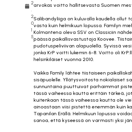
2
arvokas voitto hallitsevasta Suomen mes
.
2
Salibandyliiga on kuluvalla kaudella ollut 
0
vasta kuin helmikuun lopussa. Familyn miehe
1
Kolmantena oleva SSV on Classiciin nähde
5
päässä paikallisvastustaja Koovee. Tiistai
pudotuspeliviivan alapuolella. Syvissä ves
jonka KrP voitti lukemin 6-8. Voitto oli KrP:
helsinkiläiset vuonna 2010.
Vaikka Family lähtee tiistaiseen paikallis
sisäpuolelle. Yllätysvoitosta nokialaiset 
sunnuntaina puuttuivat parhaimmat pist
tässä vaiheessa kautta erittäin tärkeä, jo
kuitenkaan tässä vaiheessa kautta ole vielä
ainoastaan viisi pistettä enemmän kuin kah
Tapanilan Erällä. Helmikuun lopussa voida
sanoa, että kyseessä on varmasti yksi jän