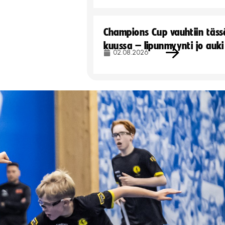
Champions Cup vauhtiin täss
kuussa – lipunmyynti jo auki
02.08.2026