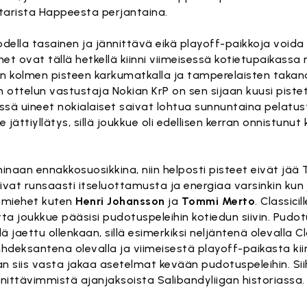
tarista Happeesta perjantaina.
todella tasainen ja jännittävä eikä playoff-paikkoja voida
t ovat tällä hetkellä kiinni viimeisessä kotietupaikassa ne
n kolmen pisteen karkumatkalla ja tamperelaisten takana
n ottelun vastustaja Nokian KrP on sen sijaan kuusi piste
issä uineet nokialaiset saivat lohtua sunnuntaina pelatu
lle jättiyllätys, sillä joukkue oli edellisen kerran onnistun
kahinaan ennakkosuosikkina, niin helposti pisteet eivät jä
saivat runsaasti itseluottamusta ja energiaa varsinkin ku
emiehet kuten
Henri Johansson
ja
Tommi Merto
. Classici
tta joukkue pääsisi pudotuspeleihin kotiedun siivin. Pudot
 jaettu ollenkaan, sillä esimerkiksi neljäntenä olevalla Cla
deksantena olevalla ja viimeisestä playoff-paikasta kiin
an siis vasta jakaa asetelmat kevään pudotuspeleihin. Si
nittävimmistä ajanjaksoista Salibandyliigan historiassa.