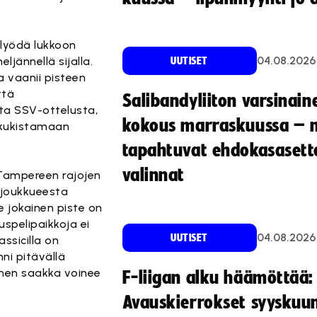
 lyödä lukkoon
04.08.2026
ljännellä sijalla.
UUTISET
 vaanii pisteen
ttä
Salibandyliiton varsinain
sta SSV-ottelusta,
kokous marraskuussa – 
ut kukistamaan
tapahtuvat ehdokasasette
valinnat
ä Tampereen rajojen
n joukkueesta
lle jokainen piste on
uspelipaikkoja ei
04.08.2026
UUTISET
ssicilla on
ni pitävällä
ihen saakka voinee
F-liigan alku häämöttää:
Avauskierrokset syyskuu