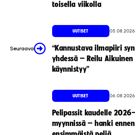
toisella viikolla
05.08.2026
UUTISET
“Kannustava ilmapiiri sy
Seuraava
yhdessä – Reilu Aikuinen 
käynnistyy”
06.08.2026
UUTISET
Pelipassit kaudelle 2026
myynnissä – hanki ennen
ensimmäistä peliä