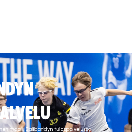
NDYN
ALVELU
inen maali. Salibandyn tulospalvelussa.