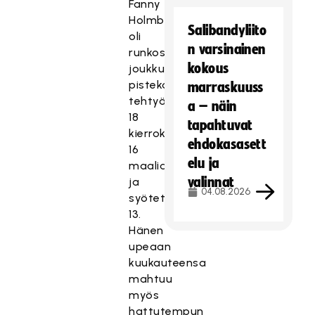
Fanny
Holmberg
Salibandyliito
oli
n varsinainen
runkosarjassa
kokous
joukkueensa
pistekakkonen
marraskuuss
tehtyään
a – näin
18
tapahtuvat
kierroksella
ehdokasasett
16
elu ja
maalia
valinnat
ja
04.08.2026
syötettyään
13.
Hänen
upeaan
kuukauteensa
mahtuu
myös
hattutempun