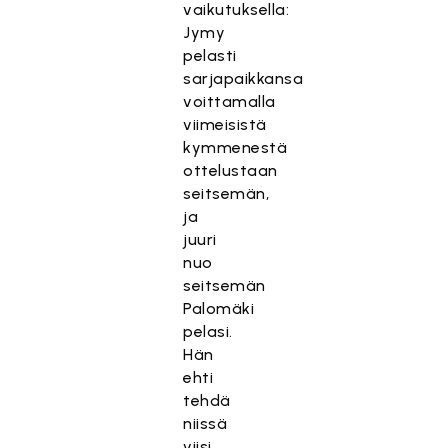
vaikutuksella:
Jymy
pelasti
sarjapaikkansa
voittamalla
viimeisistä
kymmenestä
ottelustaan
seitsemän,
ja
juuri
nuo
seitsemän
Palomäki
pelasi.
Hän
ehti
tehdä
niissä
viisi