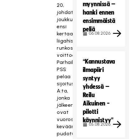
myynnissä –
20,
hanki ennen
johdatti
joukkueensa
ensimmäistä
ensi
peliä
kertaa
06.08.2026
liigahistoriassa
runkosarjan
voittoon.
“Kannustava
Parhaillaan
PSS
ilmapiiri
pelaa
syntyy
sijoitussarja
yhdessä –
A:ta,
Reilu
jonka
Aikuinen -
jälkeen
pilotti
ovat
vuorossa
käynnistyy”
05.08.2026
kevään
pudotuspelit.