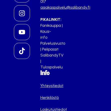
017
asiakaspalvelu@salibandy.fi
PIKALINKIT:
Fanikauppa
|
Kausi-
info
Palvelusivusto
|
Pelipassit
SalibandyTV
|
Tulospalvelu
Info
Yhteystiedot
Henkilöstö
Laskutustiedot