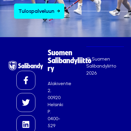
Tulospalveluun
Suomen
© Suomen
Salibandyliitto
Salibandyliitto
ry
2026
Alakiventie
2,
00920
Helsinki
P.
0400-
529