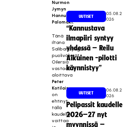
Nurmon
Jymyn
05.08.2
Hannu
UUTISET
026
Palomäki.
“Kannustava
Tänä
ilmapiiri syntyy
iltana
yhdessä – Reilu
Salibandyliigan
puolivälierät
Aikuinen -pilotti
Oilersia
käynnistyy”
vastaan
aloittava
Peter
Kotilainen
06.08.2
UUTISET
on
026
ehtinyt
Pelipassit kaudelle
tällä
2026–27 nyt
kaudella
voittaa
myynnissä –