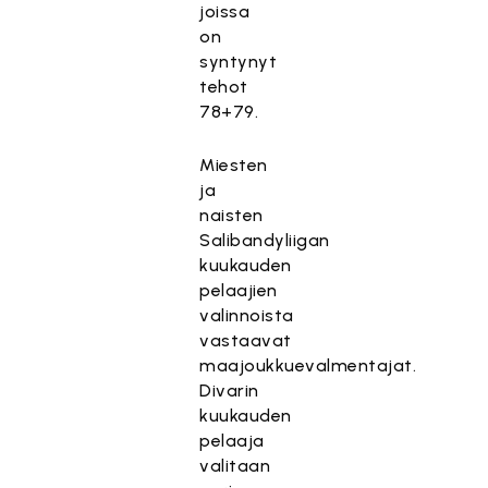
joissa
on
syntynyt
tehot
78+79.
Miesten
ja
naisten
Salibandyliigan
kuukauden
pelaajien
valinnoista
vastaavat
maajoukkuevalmentajat.
Divarin
kuukauden
pelaaja
valitaan