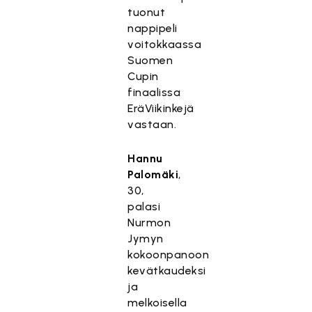
tuonut
nappipeli
voitokkaassa
Suomen
Cupin
finaalissa
EräViikinkejä
vastaan.
Hannu
Palomäki
,
30,
palasi
Nurmon
Jymyn
kokoonpanoon
kevätkaudeksi
ja
melkoisella