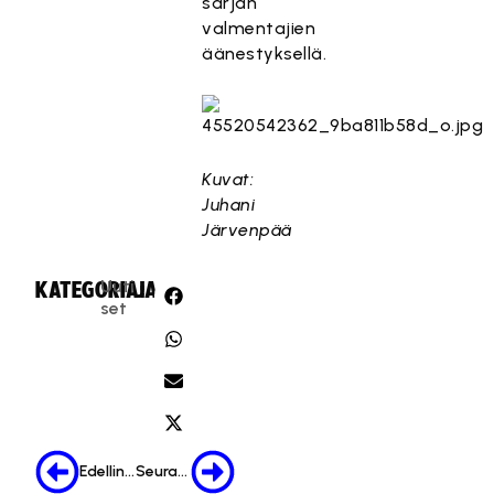
sarjan
valmentajien
äänestyksellä.
Kuvat:
Juhani
Järvenpää
Uuti
KATEGORIA:
JAA:
set
Edellinen
Seuraava