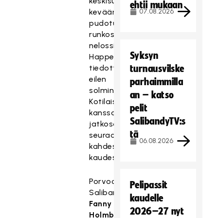
keskisuomalaiset
ehtii mukaan
kevään
07.08.2026
pudotuspeleihin
runkosarjan
nelossijalta.
Syksyn
Happee
tiedotti
turnausvilske
eilen
parhaimmilla
solmineensa
an – katso
Kotilaisen
pelit
kanssa
SalibandyTV:s
jatkosopimuksen
tä
seuraavista
06.08.2026
kahdesta
kaudesta.
Porvoon
Pelipassit
Salibandyseuran
kaudelle
Fanny
2026–27 nyt
Holmberg
,