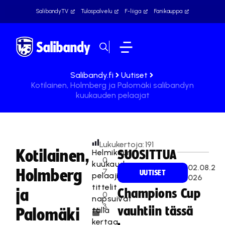
SalibandyTV
Tulospalvelu
F-liiga
Fanikauppa
Salibandy.fi
Uutiset
Kotilainen, Holmberg ja Palomäki salibandyn
kuukauden pelaajat
Lukukertoja:
191
Kotilainen,
Helmikuun
SUOSITTUA
0
kuukauden
02.08.2
Holmberg
7
UUTISET
pelaajien
026
.
tittelit
ja
Champions Cup
0
napsuivat
3
vauhtiin tässä
tällä
Palomäki
.
kertaa