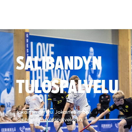
SALIBANDYN
TULOSPALVELU
Jokainen ottelu. Jokainen maali.
Salibandyn tulospalvelussa.