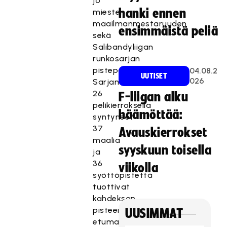
jo
hanki ennen
miesten
maailmanmestaruuden
ensimmäistä peliä
sekä
Salibandyliigan
runkosarjan
pistepörssin.
04.08.2
UUTISET
026
Sarjan
26
F-liigan alku
pelikierroksella
häämöttää:
syntyneet
37
Avauskierrokset
maalia
syyskuun toisella
ja
36
viikolla
syöttöpistettä
tuottivat
kahdeksan
pisteen
UUSIMMAT
etumatkan