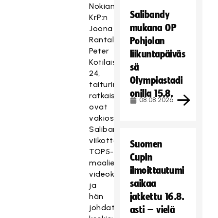
Nokian
Salibandy
KrP:n
mukana OP
Joona
Rantalaan.
Pohjolan
Peter
liikuntapäiväs
Kotilaisen,
sä
24,
Olympiastadi
taiturimaiset
onilla 15.8.
ratkaisut
08.08.2026
ovat
vakiosisältöä
Salibandyliigan
viikottaisessa
Suomen
TOP5-
Cupin
maalien
ilmoittautumi
videokoosteessa,
saikaa
ja
jatkettu 16.8.
hän
johdatti
asti – vielä