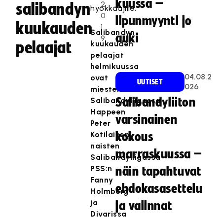
kuussa –
2
salibandyn
hyökkääjille.
0
lipunmyynti jo
kuukauden
1
Salibandyn
auki
9
pelaajat
kuukauden
pelaajat
helmikuussa
04.08.2
ovat
UUTISET
026
miesten
Salibandyliigassa
Salibandyliiton
Happeen
varsinainen
Peter
Kotilainen,
kokous
naisten
marraskuussa –
Salibandyliigassa
PSS:n
näin tapahtuvat
Fanny
ehdokasasettelu
Holmberg
ja
ja valinnat
Divarissa