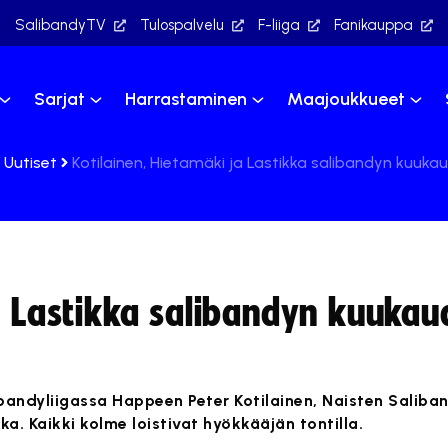
SalibandyTV
Tulospalvelu
F-liiga
Fanikauppa
Sarjat
Harrastaminen
Maajoukkueet
Uutiset
Kotilainen, Hietamäki ja Lastikka salibandyn kuuka
ja Lastikka salibandyn kuuka
bandyliigassa Happeen Peter Kotilainen, Naisten Saliba
ka. Kaikki kolme loistivat hyökkääjän tontilla.