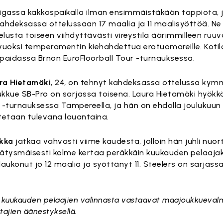
iigassa kakkospaikalla ilman ensimmäistäkään tappiota, 
ahdeksassa ottelussaan 17 maalia ja 11 maalisyöttöä. Ne
elusta toiseen viihdyttävästi vireystila äärimmilleen ru
lon vuoksi temperamentin kiehahdettua erotuomareille. Kotila
aidassa Brnon EuroFloorball Tour -turnauksessa.
ra Hietamäki
, 24, on tehnyt kahdeksassa ottelussa kym
kkue SB-Pro on sarjassa toisena. Laura Hietamäki hyök
 -turnauksessa Tampereella, ja hän on ehdolla joulukuu
stetaan tulevana lauantaina.
ikka
jatkaa vahvasti viime kaudesta, jolloin hän juhli nuo
 ennätysmäisesti kolme kertaa peräkkäin kuukauden pelaaj
laukonut jo 12 maalia ja syöttänyt 11. Steelers on sarjass
an kuukauden pelaajien valinnasta vastaavat maajoukkuevalm
ajien äänestyksellä.