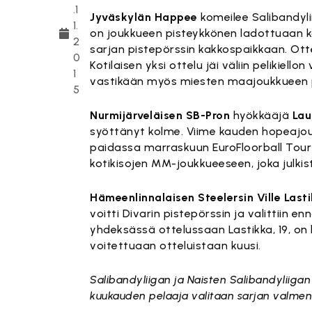
.1
Jyväskylän Happee
komeilee Salibandyl
1.
on joukkueen pisteykkönen ladottuaan k
2
sarjan pistepörssin kakkospaikkaan. Ott
0
Kotilaisen yksi ottelu jäi väliin pelikiel
1
vastikään myös miesten maajoukkueen p
5
Nurmijärveläisen SB-Pron
hyökkääjä
Lau
syöttänyt kolme. Viime kauden hopeajou
paidassa marraskuun EuroFloorball Tour
kotikisojen MM-joukkueeseen, joka julki
Hämeenlinnalaisen Steelersin Ville Last
voitti Divarin pistepörssin ja valittiin
yhdeksässä ottelussaan Lastikka, 19, on 
voitettuaan otteluistaan kuusi.
Salibandyliigan ja Naisten Salibandyliig
kuukauden pelaaja valitaan sarjan valment