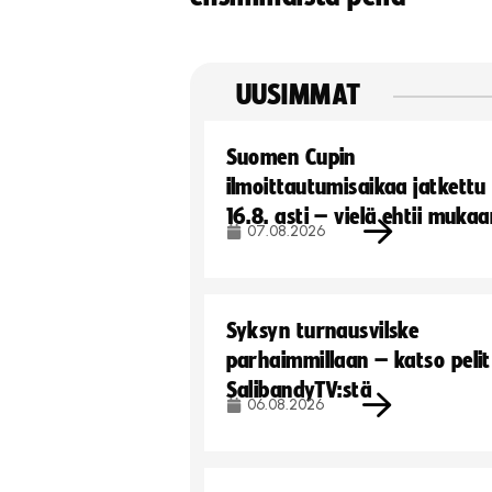
UUSIMMAT
Suomen Cupin
ilmoittautumisaikaa jatkettu
16.8. asti – vielä ehtii muka
07.08.2026
Syksyn turnausvilske
parhaimmillaan – katso pelit
SalibandyTV:stä
06.08.2026