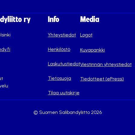
yliitto ry
Info
Media
lsinki
Yhteystiedot
Logot
dy.fi
Henkilöstö
Kuvapankki
Laskutustiedot
Viestinnän yhteystiedot
Tietosuoja
it
Tiedotteet (ePressi)
velu
Tilaa uutiskirje
© Suomen Salibandyliitto 2026