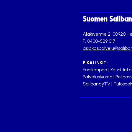
Suomen Saliband
Alakiventie 2, 00920 He
P. 0400-529 017
asiakaspalvelu@saliban
PIKALINKIT:
Fanikauppa
|
Kausi-info
Palvelusivusto
|
Pelipass
SalibandyTV
|
Tulospal