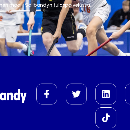
inen maali. Salibandyn tulospalvelussa.