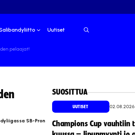
Salibandyliitto
Uutiset
uden pelaajat!
SUOSITTUA
uden
02.08.2026
UUTISET
ndyliigassa SB-Pron
Champions Cup vauhtiin 
kuussa – lipunmyynti jo 