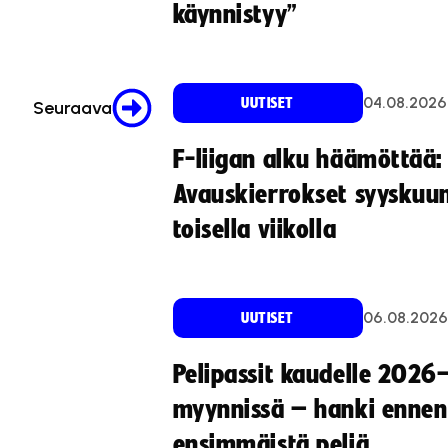
käynnistyy”
04.08.2026
UUTISET
Seuraava
F-liigan alku häämöttää:
Avauskierrokset syyskuu
toisella viikolla
06.08.2026
UUTISET
Pelipassit kaudelle 2026
myynnissä – hanki ennen
ensimmäistä peliä