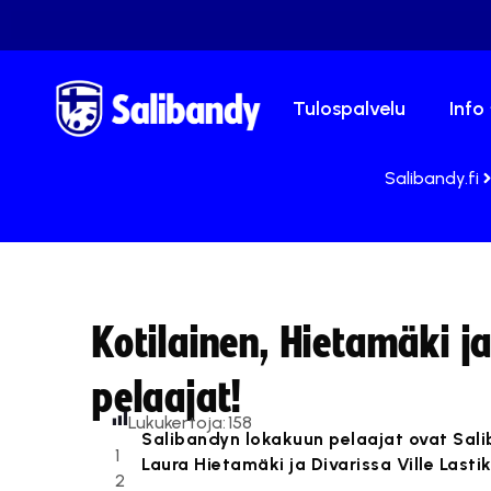
Tulospalvelu
Info
Salibandy.fi
Kotilainen, Hietamäki 
pelaajat!
Lukukertoja:
158
Salibandyn lokakuun pelaajat ovat Sali
1
Laura Hietamäki ja Divarissa Ville Lastik
2