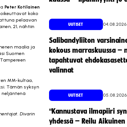
ja
Peter Kotilainen
 oikeuttavat koko
uvattuna pelaavan
04.08.2026
UUTISET
inen, 21, nähtiin
Salibandyliiton varsinain
menen maalia ja
kokous marraskuussa – 
käsi Suomen
tapahtuvat ehdokasasette
n Tampereen
valinnat
rten MM-kultaa,
aksi. Tämän syksyn
a neljäntenä
05.08.2026
UUTISET
“Kannustava ilmapiiri sy
entajat. Divarin
yhdessä – Reilu Aikuinen 