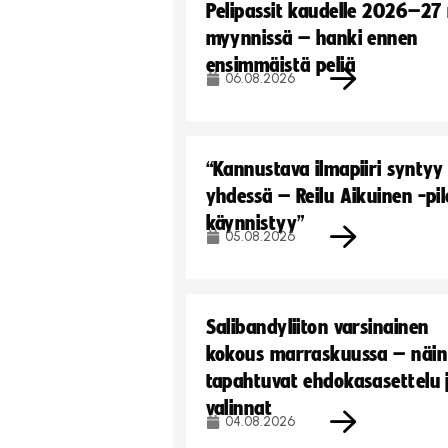
Pelipassit kaudelle 2026–27
myynnissä – hanki ennen
ensimmäistä peliä
06.08.2026
“Kannustava ilmapiiri syntyy
yhdessä – Reilu Aikuinen -pil
käynnistyy”
05.08.2026
Salibandyliiton varsinainen
kokous marraskuussa – näin
tapahtuvat ehdokasasettelu 
valinnat
04.08.2026