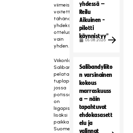
yhdessä –
viimeisenä
Reilu
voitettuaan
tähänastisista
Aikuinen -
yhdeksästä
pilotti
ottelustaan
käynnistyy”
vain
05.08.2026
yhden.
Viikonloppuna
Salibandyliito
Salibandyliigassa
pelataan
n varsinainen
tuplapanoskierros,
kokous
jossa
marraskuuss
potissa
a – näin
on
tapahtuvat
liigapisteiden
ehdokasasett
lisäksi
paikka
elu ja
Suomen
valinnat