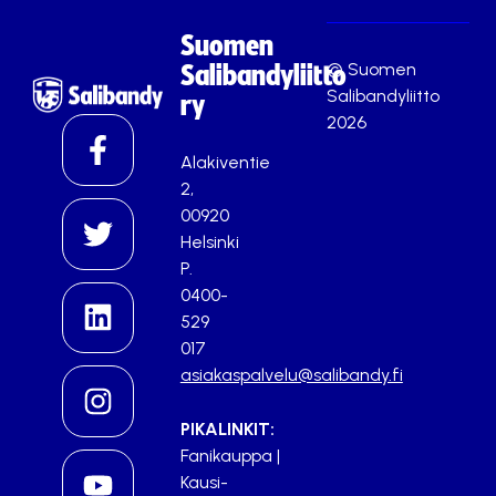
Suomen
© Suomen
Salibandyliitto
Salibandyliitto
ry
2026
Alakiventie
2,
00920
Helsinki
P.
0400-
529
017
asiakaspalvelu@salibandy.fi
PIKALINKIT:
Fanikauppa
|
Kausi-