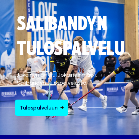
SALIBANDYN
TULOSPALVELU
Jokainen ottelu. Jokainen maali.
Salibandyn tulospalvelussa.
Tulospalveluun