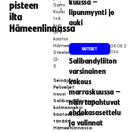
kuussa –
1
pisteen
Sami
9
lipunmyynti jo
Koski
ilta
1+4,
auki
kun
Hämeenlinnassa
SPV
kaatoi
Hämeenlinnassa
04.08.2
UUTISET
026
Steelersin
12-
Salibandyliiton
5.
varsinainen
Seinäjoen
kokous
Peliveljet
marraskuussa –
nousi
Salibandyliigassa
näin tapahtuvat
kolmanneksi
ehdokasasettelu
kaataessaan
tänään
ja valinnat
Hämeenlinnassa