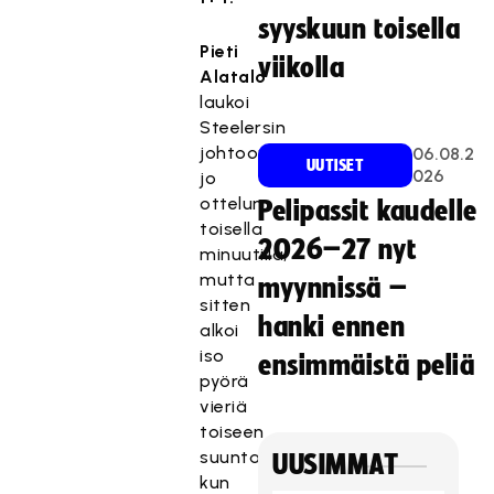
syyskuun toisella
Pieti
viikolla
Alatalo
laukoi
Steelersin
johtoon
06.08.2
UUTISET
026
jo
ottelun
Pelipassit kaudelle
toisella
2026–27 nyt
minuutilla,
mutta
myynnissä –
sitten
hanki ennen
alkoi
iso
ensimmäistä peliä
pyörä
vieriä
toiseen
suuntaan
UUSIMMAT
kun