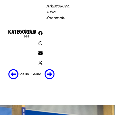
Arkistokuva:
Juha
Käenmäki
Uuti
KATEGORIA:
JAA:
set
Edellinen
Seuraava