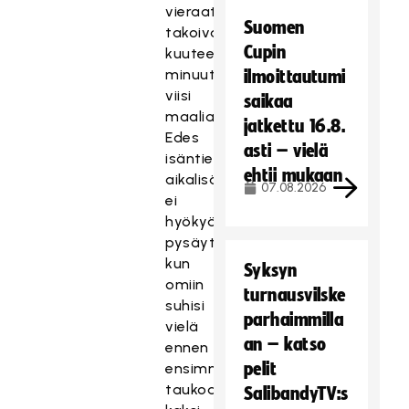
vieraat
Suomen
takoivat
Cupin
kuuteen
minuuttiin
ilmoittautumi
viisi
saikaa
maalia.
jatkettu 16.8.
Edes
asti – vielä
isäntien
ehtii mukaan
aikalisä
07.08.2026
ei
hyökyä
pysäyttänyt,
kun
Syksyn
omiin
turnausvilske
suhisi
parhaimmilla
vielä
an – katso
ennen
pelit
ensimmäistä
taukoa
SalibandyTV:s