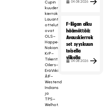
04.08.2026
Cupin
kuudennella
kierroksella.
Lauantain
F-liigan alku
ottelut
häämöttää:
ovat
OLS–
Avauskierrok
Happee,
set syyskuun
Nokian
toisella
KrP–
viikolla
Tiikerit,
04.08.2026
Oilers–
EräViikingit,
ÅIF–
Westend
Indians
ja
TPS–
Welhot.