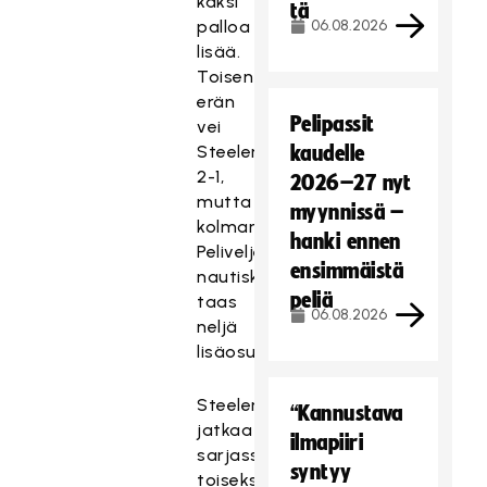
kaksi
tä
palloa
06.08.2026
lisää.
Toisen
erän
Pelipassit
vei
Steelers
kaudelle
2-1,
2026–27 nyt
mutta
myynnissä –
kolmannessa
hanki ennen
Peliveljet
ensimmäistä
nautiskelivat
peliä
taas
06.08.2026
neljä
lisäosumaa.
Steelers
“Kannustava
jatkaa
ilmapiiri
sarjassa
syntyy
toiseksi