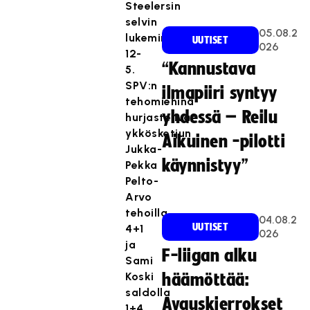
Steelersin
selvin
05.08.2
lukemin
UUTISET
026
12-
“Kannustava
5.
SPV:n
ilmapiiri syntyy
tehomiehinä
yhdessä – Reilu
hurjastelivat
ykkösketjun
Aikuinen -pilotti
Jukka-
käynnistyy”
Pekka
Pelto-
Arvo
tehoilla
04.08.2
UUTISET
4+1
026
ja
F-liigan alku
Sami
Koski
häämöttää:
saldolla
Avauskierrokset
1+4.