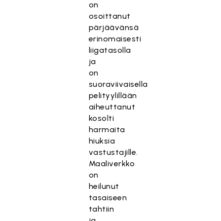
on
osoittanut
pärjäävänsä
erinomaisesti
liigatasolla
ja
on
suoraviivaisella
pelityylillään
aiheuttanut
kosolti
harmaita
hiuksia
vastustajille.
Maaliverkko
on
heilunut
tasaiseen
tahtiin
ja