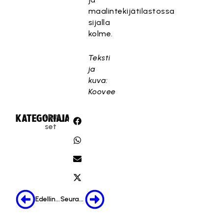
maalintekijätilastossa
sijalla
kolme.
Teksti
ja
kuva:
Koovee
Uuti
KATEGORIA:
JAA:
set
Edellinen
Seuraava