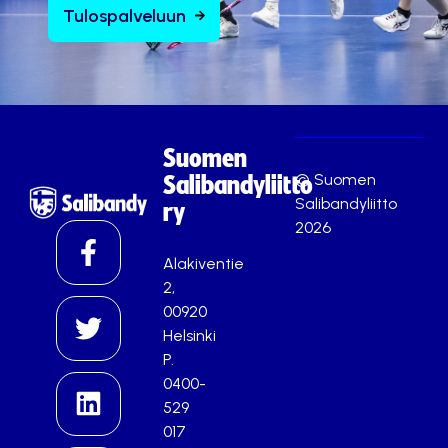
Tulospalveluun
Suomen
© Suomen
Salibandyliitto
Salibandyliitto
ry
2026
Alakiventie
2,
00920
Helsinki
P.
0400-
529
017