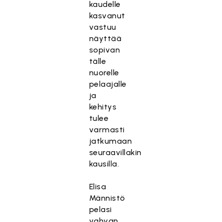
kaudelle
kasvanut
vastuu
näyttää
sopivan
tälle
nuorelle
pelaajalle
ja
kehitys
tulee
varmasti
jatkumaan
seuraavillakin
kausilla.
Elisa
Männistö
pelasi
vahvan