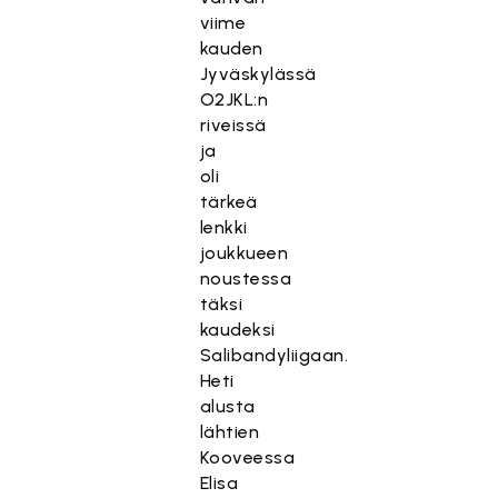
viime
kauden
Jyväskylässä
O2JKL:n
riveissä
ja
oli
tärkeä
lenkki
joukkueen
noustessa
täksi
kaudeksi
Salibandyliigaan.
Heti
alusta
lähtien
Kooveessa
Elisa