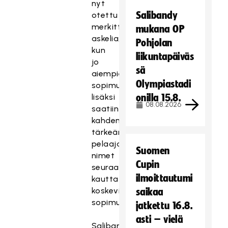
nyt
Salibandy
otettu
merkittäviä
mukana OP
askelia,
Pohjolan
kun
liikuntapäiväs
jo
sä
aiempien
Olympiastadi
sopimusten
lisäksi
onilla 15.8.
08.08.2026
saatiin
kahden
tärkeän
pelaajan
Suomen
nimet
Cupin
seuraavaa
ilmoittautumi
kautta
koskeviin
saikaa
sopimuksiin.
jatkettu 16.8.
asti – vielä
Salibandyliigan