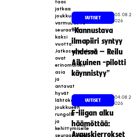
taas
jatkaa
05.08.2
joukkueessa
UUTISET
026
varmuudella
“Kannustava
seuraavat
kaksi
ilmapiiri syntyy
vuotta.
yhdessä – Reilu
Jatkosopimukset
ovat
Aikuinen -pilotti
erinomainen
asia
käynnistyy”
ja
antavat
hyvät
04.08.2
lähtökohdat
UUTISET
026
joukkueen
F-liigan alku
rungolle
ja
häämöttää:
kehittymiselle
Avauskierrokset
seuraavinakin