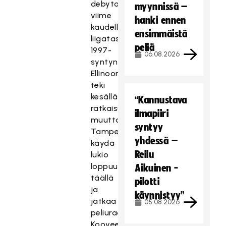
debytoi
myynnissä –
viime
hanki ennen
kaudella
ensimmäistä
liigatasolla.
peliä
1997-
06.08.2026
syntynyt
Ellinoora
teki
kesällä
“Kannustava
ratkaisun
ilmapiiri
muuttaa
syntyy
Tampereelle,
yhdessä –
käydä
Reilu
lukio
loppuun
Aikuinen -
täällä
pilotti
ja
käynnistyy”
jatkaa
05.08.2026
peliuraa
Kooveen