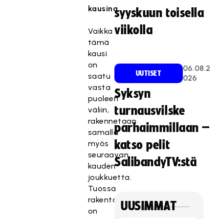
kausina.
syyskuun toisella
viikolla
Vaikka
tämä
kausi
on
06.08.2
UUTISET
saatu
026
vasta
Syksyn
puoleen
turnausvilske
väliin,
rakennetaan
parhaimmillaan –
samalla
katso pelit
myös
seuraavan
SalibandyTV:stä
kauden
joukkuetta.
Tuossa
rakentamisessa
UUSIMMAT
on