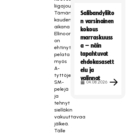
liigajoukkueessa.
Salibandyliito
Tämän
kauden
n varsinainen
aikana
kokous
Ellinoora
marraskuuss
on
a – näin
ehtinyt
tapahtuvat
pelata
myös
ehdokasasett
A-
elu ja
tyttöjen
valinnat
SM-
04.08.2026
pelejä
ja
tehnyt
sielläkin
vakuuttavaa
jälkeä.
Tälle