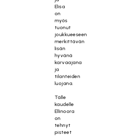
Elisa
on
myös
tuonut
joukkueeseen
merkittävän
lisän
hyvänä
karvaajana
ja
tilanteiden
luojana.
Tälle
kaudelle
Ellinoora
on
tehnyt
pisteet