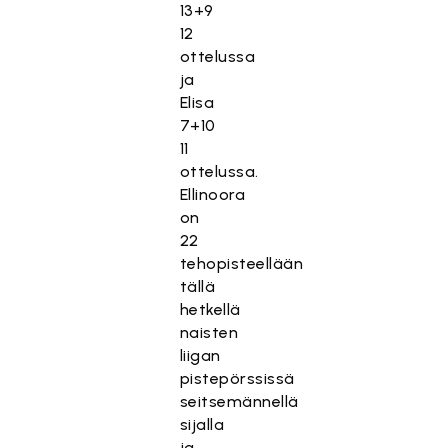
13+9
12
ottelussa
ja
Elisa
7+10
11
ottelussa.
Ellinoora
on
22
tehopisteellään
tällä
hetkellä
naisten
liigan
pistepörssissä
seitsemännellä
sijalla
ja