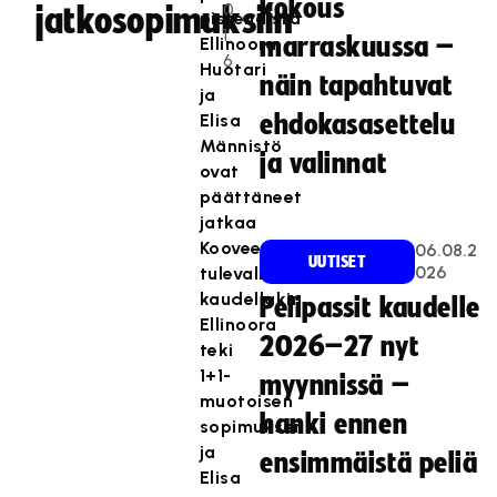
kokous
0
jatkosopimuksiin
pistenaista
1
marraskuussa –
Ellinoora
6
Huotari
näin tapahtuvat
ja
Elisa
ehdokasasettelu
Männistö
ja valinnat
ovat
päättäneet
jatkaa
Kooveessa
06.08.2
UUTISET
026
tulevalla
kaudellakin.
Pelipassit kaudelle
Ellinoora
2026–27 nyt
teki
1+1-
myynnissä –
muotoisen
hanki ennen
sopimuksen
ja
ensimmäistä peliä
Elisa