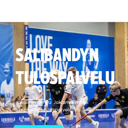
SALIBANDYN
TULOSPALVELU
Jokainen ottelu. Jokainen maali.
Salibandyn tulospalvelussa.