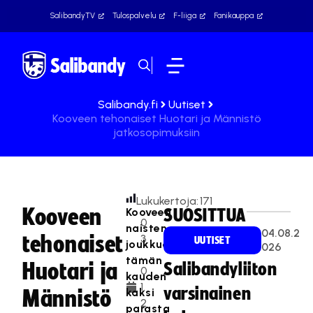
SalibandyTV
Tulospalvelu
F-liiga
Fanikauppa
Salibandy.fi
Uutiset
Kooveen tehonaiset Huotari ja Männistö
jatkosopimuksiin
Lukukertoja:
171
Kooveen
Kooveen
SUOSITTUA
0
naisten
04.08.2
tehonaiset
3
UUTISET
joukkueen
026
.
tämän
Huotari ja
Salibandyliiton
0
kauden
1.
varsinainen
kaksi
Männistö
2
parasta