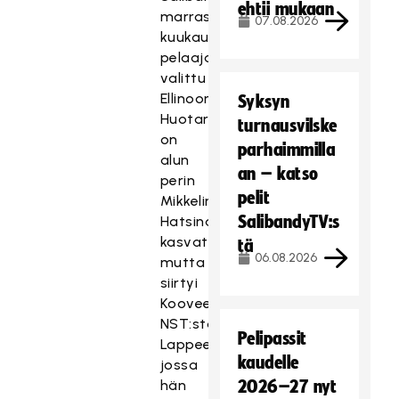
ehtii mukaan
marraskuun
07.08.2026
kuukauden
pelaajaksi
valittu
Ellinoora
Syksyn
Huotari
turnausvilske
on
parhaimmilla
alun
an – katso
perin
pelit
Mikkelin
SalibandyTV:s
Hatsinan
kasvatti,
tä
06.08.2026
mutta
siirtyi
Kooveeseen
NST:stä
Pelipassit
Lappeenrannasta,
kaudelle
jossa
hän
2026–27 nyt