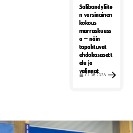
Salibandyliito
n varsinainen
kokous
marraskuuss
a – näin
tapahtuvat
ehdokasasett
elu ja
valinnat
04.08.2026