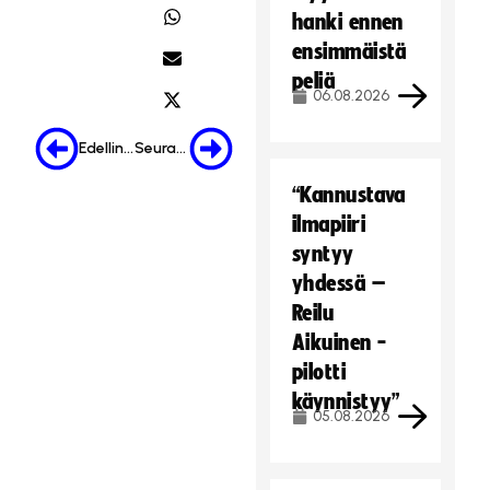
hanki ennen
ensimmäistä
peliä
06.08.2026
Edellinen
Seuraava
“Kannustava
ilmapiiri
syntyy
yhdessä –
Reilu
Aikuinen -
pilotti
käynnistyy”
05.08.2026