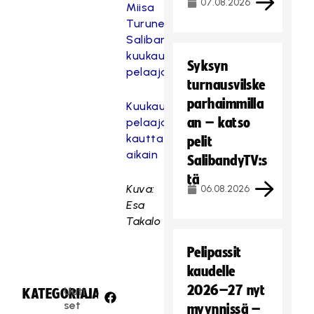
07.08.2026
Miisa
Turunen
Salibandyliigojen
kuukauden
Syksyn
pelaajat
turnausvilske
parhaimmilla
Kuukauden
an – katso
pelaajat
kautta
pelit
aikain
SalibandyTV:s
tä
Kuva:
06.08.2026
Esa
Takalo
Pelipassit
kaudelle
2026–27 nyt
Uuti
KATEGORIA:
JAA:
set
myynnissä –