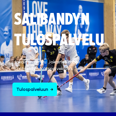
SALIBANDYN
TULOSPALVELU
Jokainen ottelu. Jokainen maali.
Salibandyn tulospalvelussa.
Tulospalveluun