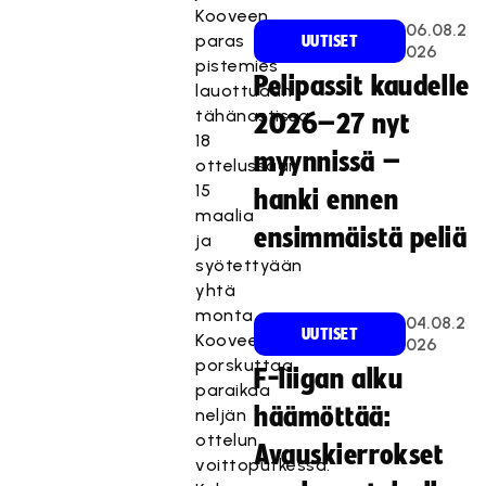
Kooveen
06.08.2
paras
UUTISET
026
pistemies
Pelipassit kaudelle
lauottuaan
tähänastissa
2026–27 nyt
18
myynnissä –
ottelussaan
15
hanki ennen
maalia
ensimmäistä peliä
ja
syötettyään
yhtä
monta.
04.08.2
UUTISET
Koovee
026
porskuttaa
F-liigan alku
paraikaa
häämöttää:
neljän
ottelun
Avauskierrokset
voittoputkessa.