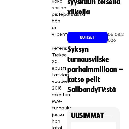
syyskuun toisella
Koko
sarjan
viikolla
pistepörssissä
hän
on
viidentenä.
06.08.2
UUTISET
026
Peteris
Syksyn
Trekse,
turnausvilske
20,
edusti
parhaimmillaan –
Latviaa
katso pelit
vuoden
2018
SalibandyTV:stä
miesten
MM-
turnauksessa,
jossa
UUSIMMAT
hän
latoi