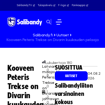
SalibandyTV
Tulospalvelu
F-liiga
Fanikauppa
Salibandy.fi
Uutiset
Kooveen Peteris Trekse on Divarin kuukauden pelaaja
Lukukertoja:
180
Kooveen
Latvian
SUOSITTUA
0
maajoukkuemies
04.08.2
Peteris
8
UUTISET
Peteris
026
.
Trekse
Trekse on
Salibandyliiton
0
on
1.
varsinainen
Divaria
Divarin
2
johtavan
kokous
0
kuukauden
Kooveen