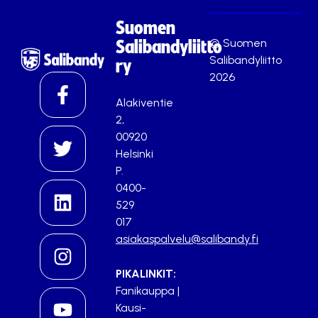
Suomen
© Suomen
Salibandyliitto
Salibandyliitto
ry
2026
Alakiventie
2,
00920
Helsinki
P.
0400-
529
017
asiakaspalvelu@salibandy.fi
PIKALINKIT:
Fanikauppa
|
Kausi-