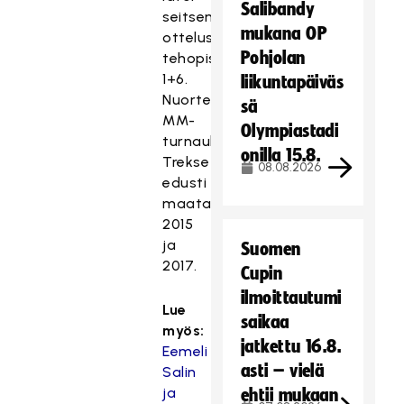
Salibandy
seitsemässä
mukana OP
ottelussa
Pohjolan
tehopisteet
1+6.
liikuntapäiväs
Nuorten
sä
MM-
Olympiastadi
turnauksissa
onilla 15.8.
Trekse
08.08.2026
edusti
maataan
2015
ja
Suomen
2017.
Cupin
ilmoittautumi
Lue
saikaa
myös:
jatkettu 16.8.
Eemeli
asti – vielä
Salin
ja
ehtii mukaan