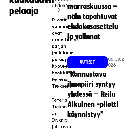
2
marraskuussa –
pistekärki.
pelaaja
0
näin tapahtuvat
Divarin
ehdokasasettelu
valmentajat
ovat
ja valinnat
arvostaneet
sarjan
joulukuun
05.08.2
pelaajaksi
UUTISET
026
Kooveen
hyökkääjä
“Kannustava
Peteris
ilmapiiri syntyy
Treksen.
yhdessä – Reilu
Peteris
Aikuinen -pilotti
Trekse
on
käynnistyy”
Divaria
johtavan