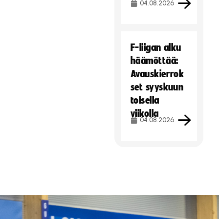
04.08.2026
F-liigan alku
häämöttää:
Avauskierrok
set syyskuun
toisella
viikolla
04.08.2026