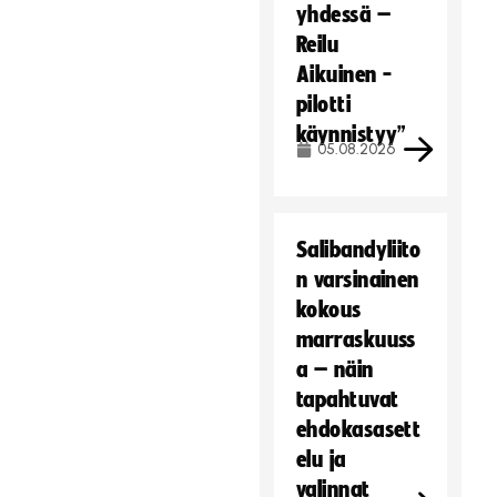
yhdessä –
Reilu
Aikuinen -
pilotti
käynnistyy”
05.08.2026
Salibandyliito
n varsinainen
kokous
marraskuuss
a – näin
tapahtuvat
ehdokasasett
elu ja
valinnat