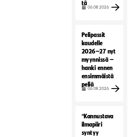
tä
06.08.2026
Pelipassit
kaudelle
2026–27 nyt
myynnissä –
hanki ennen
ensimmäistä
peliä
06.08.2026
“Kannustava
ilmapiiri
syntyy