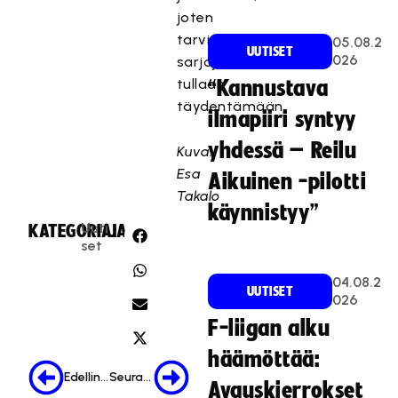
joten
tarvittaessa
05.08.2
UUTISET
026
sarjoja
tullaan
“Kannustava
täydentämään.
ilmapiiri syntyy
yhdessä – Reilu
Kuva:
Esa
Aikuinen -pilotti
Takalo
käynnistyy”
Uuti
KATEGORIA:
JAA:
set
04.08.2
UUTISET
026
F-liigan alku
häämöttää:
Edellinen
Seuraava
Avauskierrokset