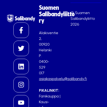
Suomen
© Suomen
Salibandyliitto
Salibandyliitto
ry
2026
Alakiventie
2,
00920
Helsinki
P.
0400-
529
017
asiakaspalvelu@salibandy.fi
PIKALINKIT:
Fanikauppa
|
Kausi-