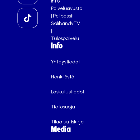
info
Palvelusivusto
|
Pelipassit
SalibandyTV
|
Tulospalvelu
Info
Yhteystiedot
Henkilöstö
Laskutustiedot
Tietosuoja
Tilaa uutiskirje
Media