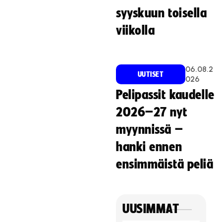
syyskuun toisella
viikolla
06.08.2
UUTISET
026
Pelipassit kaudelle
2026–27 nyt
myynnissä –
hanki ennen
ensimmäistä peliä
UUSIMMAT