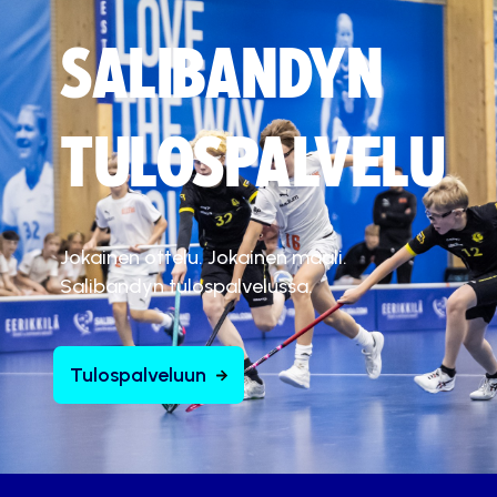
SALIBANDYN
TULOSPALVELU
Jokainen ottelu. Jokainen maali.
Salibandyn tulospalvelussa.
Tulospalveluun