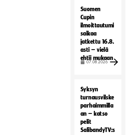
Suomen
Cupin
ilmoittautumi
saikaa
jatkettu 16.8.
asti – vielä
ehtii mukaan
07.08.2026
Syksyn
turnausvilske
parhaimmilla
an – katso
pelit
SalibandyTV:s