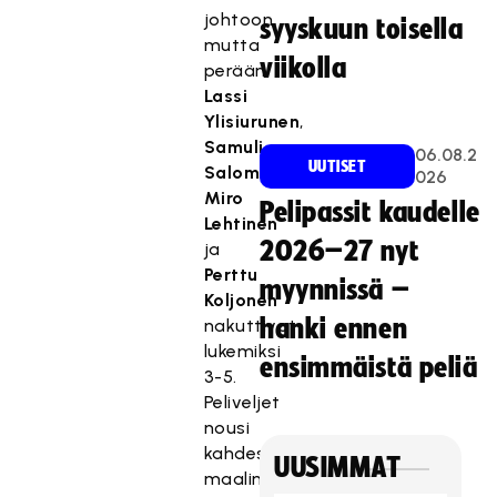
johtoon,
syyskuun toisella
mutta
viikolla
perään
Lassi
Ylisiurunen
,
Samuli
06.08.2
UUTISET
Salomaa
,
026
Miro
Pelipassit kaudelle
Lehtinen
2026–27 nyt
ja
Perttu
myynnissä –
Koljonen
hanki ennen
nakuttivat
lukemiksi
ensimmäistä peliä
3-5.
Peliveljet
nousi
kahdesti
UUSIMMAT
maalin