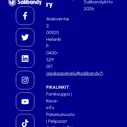
Salibandyliitto
ry
2026
Alakiventie
2,
00920
Helsinki
P.
0400-
529
017
asiakaspalvelu@salibandy.fi
PIKALINKIT:
Fanikauppa
|
Kausi-
info
Palvelusivusto
|
Pelipassit