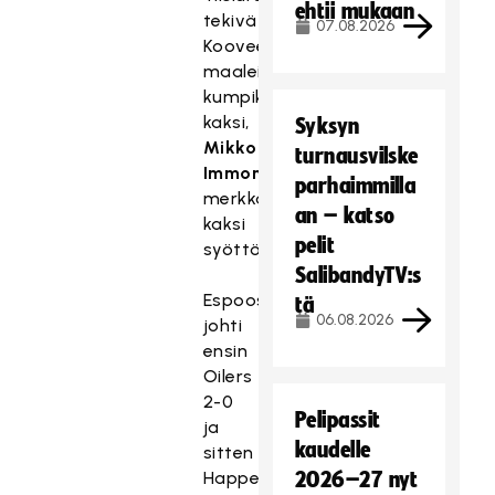
ehtii mukaan
tekivät
07.08.2026
Kooveen
maaleista
kumpikin
kaksi,
Syksyn
Mikko
turnausvilske
Immonen
parhaimmilla
merkkautti
an – katso
kaksi
pelit
syöttöpistettä.
SalibandyTV:s
Espoossa
tä
06.08.2026
johti
ensin
Oilers
2-0
Pelipassit
ja
kaudelle
sitten
Happee
2026–27 nyt