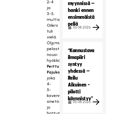
2-4
myynnissä –
ja
hanki ennen
3-5,
ensimmäistä
mutta
peliä
Oilers
06.08.2026
tuli
vielä.
Öljymiesten
pelastajaksi
“Kannustava
nousi
ilmapiiri
hyökkääjä
syntyy
Perttu
yhdessä –
Pajukoski
,
Reilu
joka
4-
Aikuinen -
5-
pilotti
kavennuksellaan
käynnistyy”
sinetöi
05.08.2026
jo
hattutemppunsa