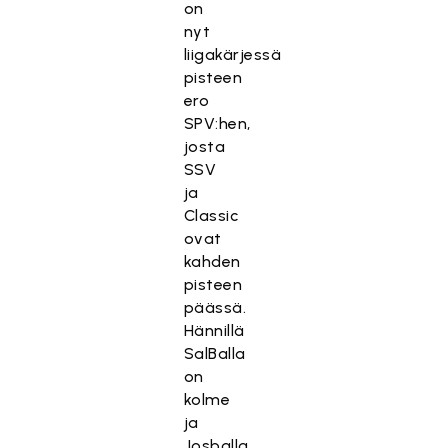
on
nyt
liigakärjessä
pisteen
ero
SPV:hen,
josta
SSV
ja
Classic
ovat
kahden
pisteen
päässä.
Hännillä
SalBalla
on
kolme
ja
Josballa