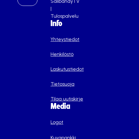
SalibandyTV
|
Tulospalvelu
Info
Yhteystiedot
Henkilöstö
Laskutustiedot
Tietosuoja
Tilaa uutiskirje
Media
Logot
Kuvapankki