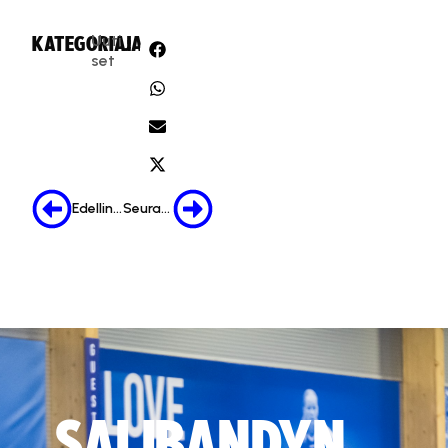
Uuti
KATEGORIA:
JAA:
set
Edellinen
Seuraava
SALIBANDYN