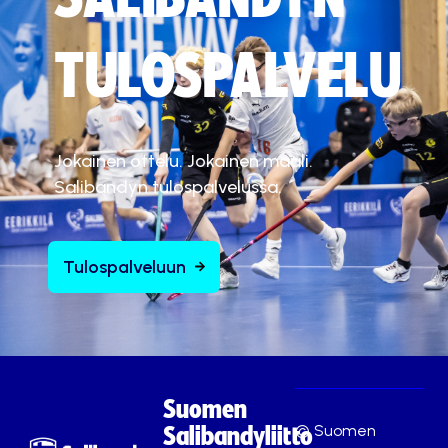
TULOSPALVELU
Jokainen ottelu. Jokainen maali.
Salibandyn tulospalvelussa.
Tulospalveluun
Suomen
© Suomen
Salibandyliitto