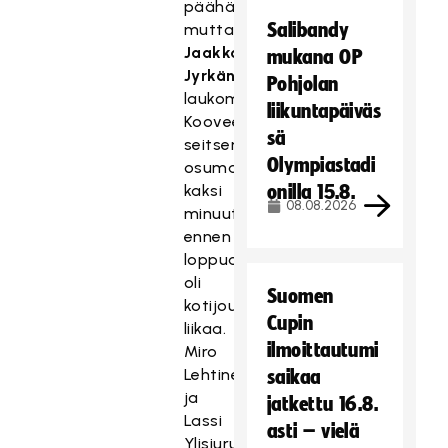
päähän,
Salibandy
mutta
Jaakko
mukana OP
Jyrkän
Pohjolan
laukoma
liikuntapäiväs
Kooveen
sä
seitsemäs
Olympiastadi
osuma
kaksi
onilla 15.8.
08.08.2026
minuuttia
ennen
loppua
oli
Suomen
kotijoukkueelle
Cupin
liikaa.
ilmoittautumi
Miro
Lehtinen
saikaa
ja
jatkettu 16.8.
Lassi
asti – vielä
Ylisiurunen