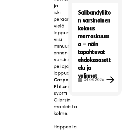
ja
Salibandyliito
iski
perään
n varsinainen
vielä
kokous
loppunumerot
marraskuuss
viisi
a – näin
minuuttia
tapahtuvat
ennen
varsinaisen
ehdokasasett
peliajan
elu ja
loppua.
valinnat
Casper
04.08.2026
Pfitzner
syötti
Oilersin
maaleista
kolme.
Happeella