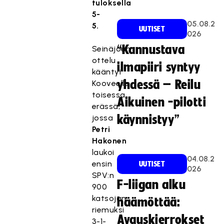
tuloksella
5-
05.08.2
5.
UUTISET
026
“Kannustava
Seinäjoen
ottelu
ilmapiiri syntyy
kääntyi
yhdessä – Reilu
Kooveelle
toisessa
Aikuinen -pilotti
erässä,
jossa
käynnistyy”
Petri
Hakonen
laukoi
04.08.2
ensin
UUTISET
026
SPV:n
F-liigan alku
900
katsojan
häämöttää:
riemuksi
Avauskierrokset
3-1-