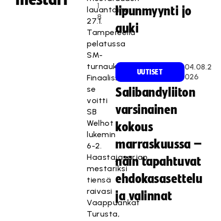
1
lipunmyynti jo
lauantaina
8
27.1.
auki
Tampereella
pelatussa
SM-
turnauksessa.
04.08.2
UUTISET
026
Finaalissa
se
Salibandyliiton
voitti
varsinainen
SB
Welhot
kokous
lukemin
marraskuussa –
6-2.
Haastajasarjan
näin tapahtuvat
mestariksi
ehdokasasettelu
tiensä
raivasi
ja valinnat
Vaappuankat
Turusta,