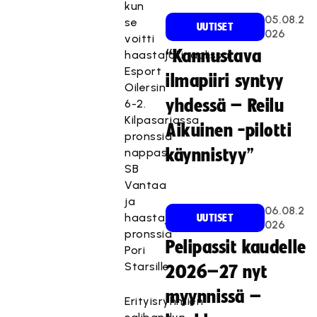
kun
05.08.2
se
UUTISET
026
voitti
“Kannustava
haastajafinaalissa
Esport
ilmapiiri syntyy
Oilersin
yhdessä – Reilu
6-2.
Kilpasarjassa
Aikuinen -pilotti
pronssia
nappasi
käynnistyy”
SB
Vantaa
ja
06.08.2
haastajasarjassa
UUTISET
026
pronssia
Pelipassit kaudelle
Pori
Starsille.
2026–27 nyt
myynnissä –
Erityisryhmien