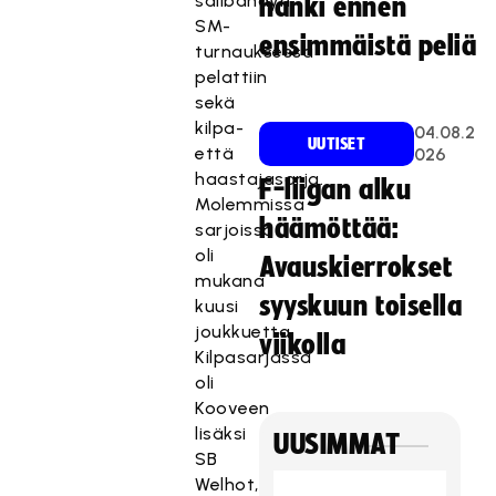
salibandyn
hanki ennen
SM-
ensimmäistä peliä
turnauksessa
pelattiin
sekä
kilpa-
04.08.2
UUTISET
että
026
haastajasarja.
F-liigan alku
Molemmissa
häämöttää:
sarjoissa
oli
Avauskierrokset
mukana
syyskuun toisella
kuusi
joukkuetta.
viikolla
Kilpasarjassa
oli
Kooveen
lisäksi
UUSIMMAT
SB
Welhot,