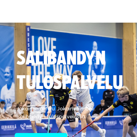
SALIBANDYN
TULOSPALVELU
Jokainen ottelu. Jokainen maali.
Salibandyn tulospalvelussa.