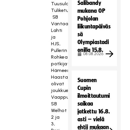
Salibandy
Tuusulan
Tuliketut,
mukana OP
SB
Pohjolan
Vantaa,
liikuntapäiväs
Lahti
sä
ja
Olympiastadi
HJS,
onilla 15.8.
Pullerin
08.08.2026
Rohkeat
potkijat
Hämeenlinnasta.
Haastajasarjassa
Suomen
olivat
Cupin
joukkueet:
ilmoittautumi
Vaappuankat,
saikaa
SB
Welhot
jatkettu 16.8.
2 ja
asti – vielä
3,
ehtii mukaan