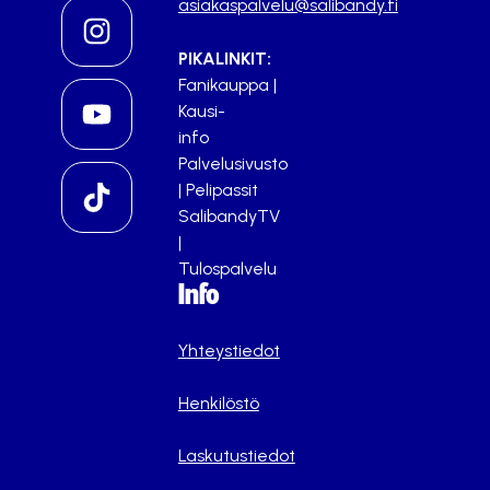
asiakaspalvelu@salibandy.fi
PIKALINKIT:
Fanikauppa
|
Kausi-
info
Palvelusivusto
|
Pelipassit
SalibandyTV
|
Tulospalvelu
Info
Yhteystiedot
Henkilöstö
Laskutustiedot