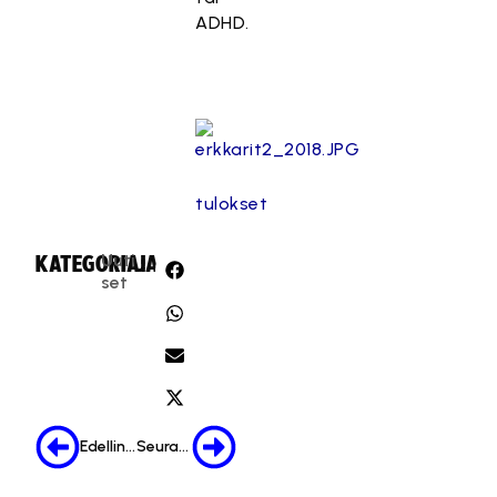
ADHD.
tulokset
Uuti
KATEGORIA:
JAA:
set
Edellinen
Seuraava