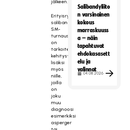
jälkeen.
Salibandyliito
n varsinainen
Erityisryhmien
kokous
salibandyn
SM-
marraskuuss
turnaus
a – näin
on
tapahtuvat
tarkoitettu
ehdokasasett
kehitysvammaisten
elu ja
lisäksi
valinnat
myös
04.08.2026
niille,
joilla
on
joku
muu
diagnoosi
esimerkiksi
asperger
tai