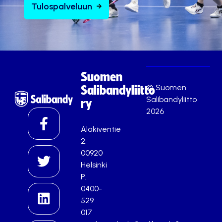
Tulospalveluun
Suomen
© Suomen
Salibandyliitto
Salibandyliitto
ry
2026
Alakiventie
2,
00920
Helsinki
P.
0400-
529
017