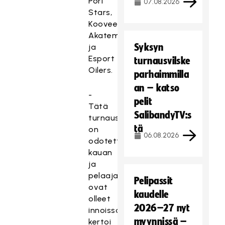
Pori
07.08.2026
Stars,
Koovee
Akatemia
Syksyn
ja
Esport
turnausvilske
Oilers.
parhaimmilla
an – katso
-
pelit
Tätä
SalibandyTV:s
turnausta
tä
on
06.08.2026
odotettu
kauan
ja
pelaajat
Pelipassit
ovat
kaudelle
olleet
2026–27 nyt
innoissaan,
myynnissä –
kertoi