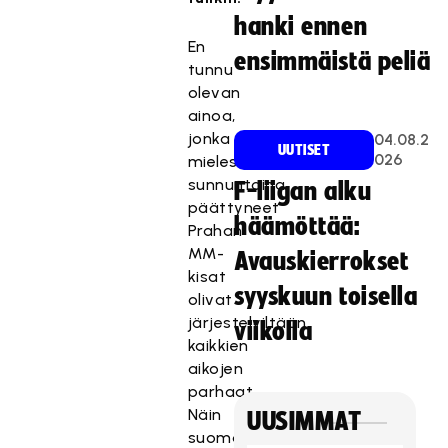
hanki ennen
En
ensimmäistä peliä
tunnu
olevan
ainoa,
jonka
04.08.2
UUTISET
026
mielestä
sunnuntaina
F-liigan alku
päättyneet
häämöttää:
Prahan
MM-
Avauskierrokset
kisat
syyskuun toisella
olivat
järjestelyiltään
viikolla
kaikkien
aikojen
parhaat.
Näin
UUSIMMAT
suomalaisena