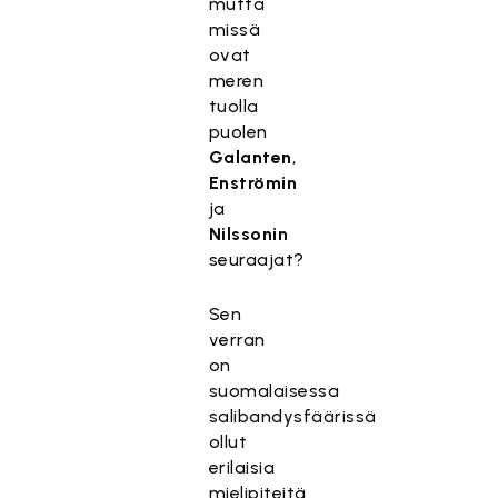
mutta
missä
ovat
meren
tuolla
puolen
Galanten
,
Enströmin
ja
Nilssonin
seuraajat?
Sen
verran
on
suomalaisessa
salibandysfäärissä
ollut
erilaisia
mielipiteitä