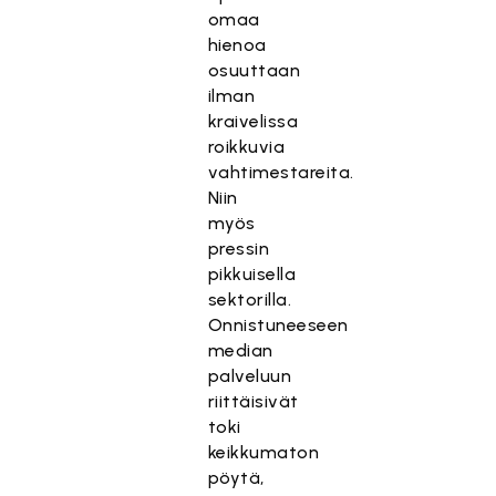
omaa
hienoa
osuuttaan
ilman
kraivelissa
roikkuvia
vahtimestareita.
Niin
myös
pressin
pikkuisella
sektorilla.
Onnistuneeseen
median
palveluun
riittäisivät
toki
keikkumaton
pöytä,