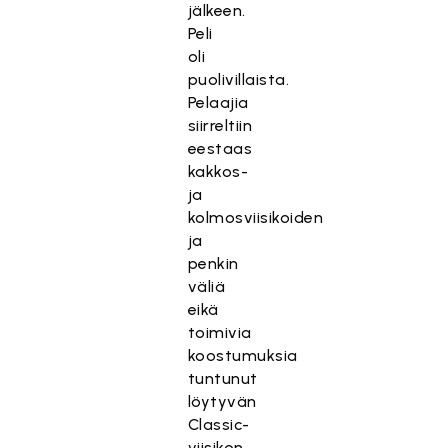
jälkeen.
Peli
oli
puolivillaista.
Pelaajia
siirreltiin
eestaas
kakkos-
ja
kolmosviisikoiden
ja
penkin
väliä
eikä
toimivia
koostumuksia
tuntunut
löytyvän
Classic-
viisikon