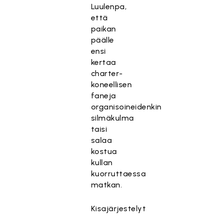
Luulenpa,
että
paikan
päälle
ensi
kertaa
charter-
koneellisen
faneja
organisoineidenkin
silmäkulma
taisi
salaa
kostua
kullan
kuorruttaessa
matkan.
Kisajärjestelyt