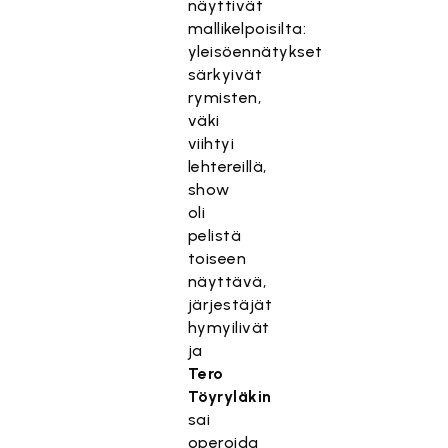
näyttivät
mallikelpoisilta:
yleisöennätykset
särkyivät
rymisten,
väki
viihtyi
lehtereillä,
show
oli
pelistä
toiseen
näyttävä,
järjestäjät
hymyilivät
ja
Tero
Töyryläkin
sai
operoida