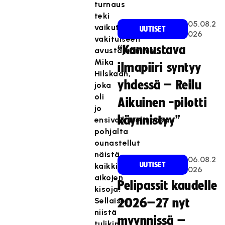
turnaus
teki
05.08.2
vaikutuksen
UUTISET
026
vakituiseen
“Kannustava
avustajaamme
Mika
ilmapiiri syntyy
Hilskaan,
yhdessä – Reilu
joka
oli
Aikuinen -pilotti
jo
käynnistyy”
ensivaikutelmansa
pohjalta
ounastellut
näistä
06.08.2
UUTISET
kaikkien
026
aikojen
Pelipassit kaudelle
kisoja.
Sellaiset
2026–27 nyt
niistä
myynnissä –
tulikin.