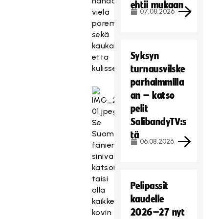
nähdään
ehtii mukaan
vielä
07.08.2026
parempaa
sekä
kaukalossa
Syksyn
että
kulisseissa.
turnausvilske
parhaimmilla
an – katso
pelit
SalibandyTV:s
Se
Suomi-
tä
06.08.2026
fanien
sinivalkoinen
katsomonosa
taisi
Pelipassit
olla
kaudelle
kaikkein
2026–27 nyt
kovin