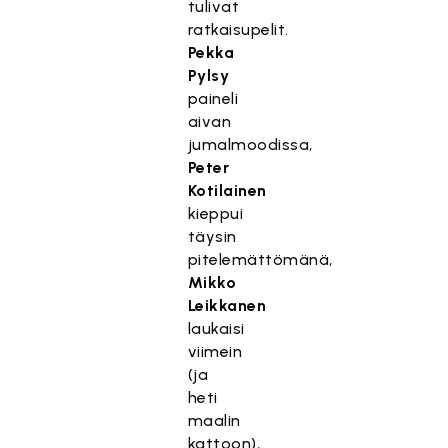
tulivat
ratkaisupelit.
Pekka
Pylsy
paineli
aivan
jumalmoodissa,
Peter
Kotilainen
kieppui
täysin
pitelemättömänä,
Mikko
Leikkanen
laukaisi
viimein
(ja
heti
maalin
kattoon),