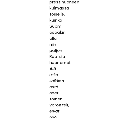
pressihuoneen
kulmassa
toiselle,
kuinka
Suomi
osaakin
olla
niin
paljon
Ruotsia
huonompi.
Älä
usko
kaikkea
mitä
näet
,
toinen
varoitteli,
eivät
nuo