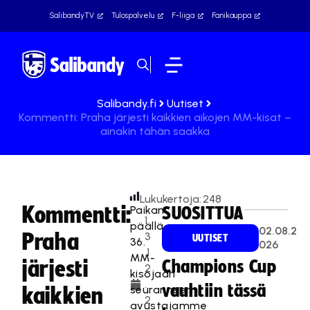
SalibandyTV
Tulospalvelu
F-liiga
Fanikauppa
Salibandy.fi
Uutiset
Kommentti: Praha järjesti kaikkien aikojen MM-kisat –
ainakin tähän saakka
Lukukertoja:
248
Kommentti:
Paikan
SUOSITTUA
1
päällä
02.08.2
Praha
3
UUTISET
36.
026
.1
MM-
järjesti
Champions Cup
2
kisojaan
.
vauhtiin tässä
seuranneen
kaikkien
2
avustajamme