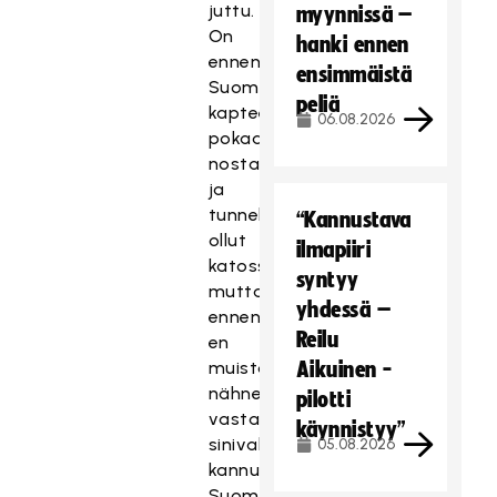
juttu.
myynnissä –
On
hanki ennen
ennenkin
ensimmäistä
Suomen
peliä
kapteeni
06.08.2026
pokaalia
nostanut
ja
tunnelma
“Kannustava
ollut
ilmapiiri
katossa,
syntyy
mutta
yhdessä –
ennen
Reilu
en
muista
Aikuinen -
nähneeni
pilotti
vastaavaa
käynnistyy”
sinivalkoista
05.08.2026
kannustusta
Suomen