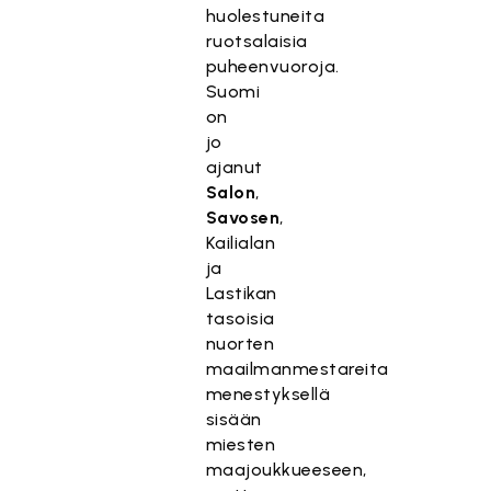
huolestuneita
ruotsalaisia
puheenvuoroja.
Suomi
on
jo
ajanut
Salon
,
Savosen
,
Kailialan
ja
Lastikan
tasoisia
nuorten
maailmanmestareita
menestyksellä
sisään
miesten
maajoukkueeseen,