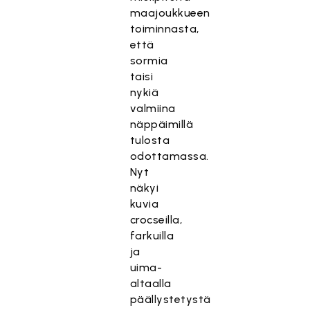
maajoukkueen
toiminnasta,
että
sormia
taisi
nykiä
valmiina
näppäimillä
tulosta
odottamassa.
Nyt
näkyi
kuvia
crocseilla,
farkuilla
ja
uima-
altaalla
päällystetystä