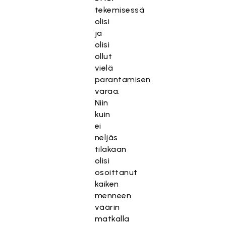
tekemisessä
olisi
ja
olisi
ollut
vielä
parantamisen
varaa.
Niin
kuin
ei
neljäs
tilakaan
olisi
osoittanut
kaiken
menneen
väärin
matkalla