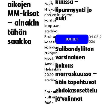
kuussa –
0
aikojen
Mika
1
lipunmyynti jo
Hilskan
MM-kisat
8
ensivaikutelma
auki
kantoi
– ainakin
loppuun
tähän
saakka:
Prahassa
04.08.2
saakka
UUTISET
026
koettiin
kaikkien
Salibandyliiton
aikojen
varsinainen
kisat.
Ainakin
kokous
Helsinkiin
marraskuussa –
2020
saakka.
näin tapahtuvat
ehdokasasettelu
Prahan
kultainen
ja valinnat
MM-