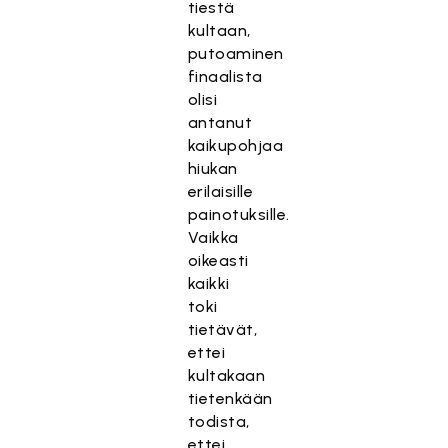
tiestä
kultaan,
putoaminen
finaalista
olisi
antanut
kaikupohjaa
hiukan
erilaisille
painotuksille.
Vaikka
oikeasti
kaikki
toki
tietävät,
ettei
kultakaan
tietenkään
todista,
ettei