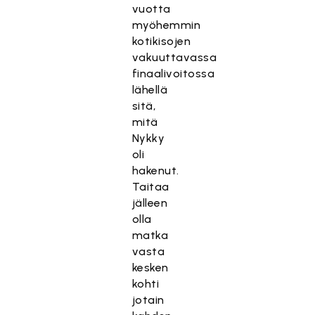
vuotta
myöhemmin
kotikisojen
vakuuttavassa
finaalivoitossa
lähellä
sitä,
mitä
Nykky
oli
hakenut.
Taitaa
jälleen
olla
matka
vasta
kesken
kohti
jotain