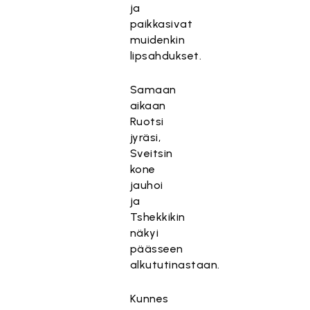
ja
paikkasivat
muidenkin
lipsahdukset.
Samaan
aikaan
Ruotsi
jyräsi,
Sveitsin
kone
jauhoi
ja
Tshekkikin
näkyi
päässeen
alkututinastaan.
Kunnes