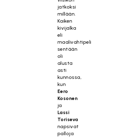
jatkoksi
millään.
Kaiken
kivijalka
eli
maalivahtipeli
sentään
oli
alusta
asti
kunnossa,
kun
Eero
Kosonen
ja
Lassi
Toriseva
napsivat
palloja