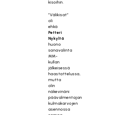
kisoihin.
”Välikisat”
oli
ehkä
Petteri
Nykyltä
huono
sanavalinta
MM-
kullan
jälkeisessä
haastattelussa,
mutta
olin
näkevinäni
päävalmentajan
kulmakarvojen
asennossa