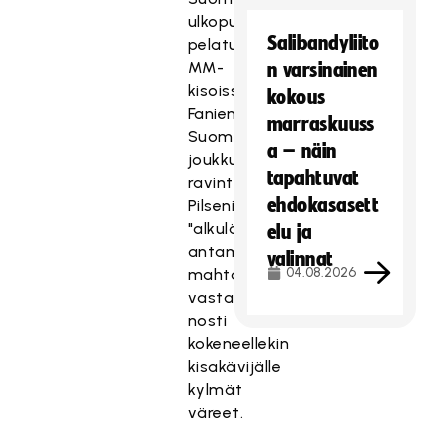
ulkopuolella
Salibandyliito
pelatuissa
MM-
n varsinainen
kisoissa.
kokous
Fanien
marraskuuss
Suomen
a – näin
joukkueelle
tapahtuvat
ravintola
ehdokasasett
Pilsenin
"alkulämmöissä"
elu ja
antama
valinnat
04.08.2026
mahtava
vastaanotto
nosti
kokeneellekin
kisakävijälle
kylmät
väreet.