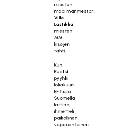
miesten
maailmanmestari,
Ville
Lastikka
miesten
MM-
kisojen
tähti.
Kun
Ruotsi
pyyhki
lokakuun
EFT:ssä
Suomella
lattiaa,
ihmetteli
paikallinen
vapaaehtoinen