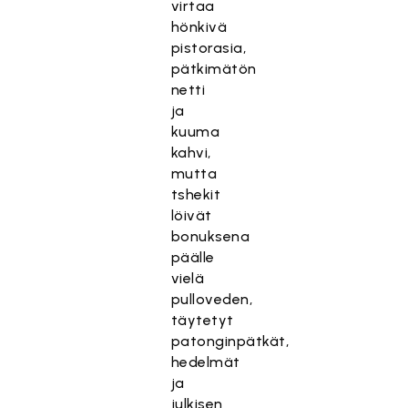
virtaa
hönkivä
pistorasia,
pätkimätön
netti
ja
kuuma
kahvi,
mutta
tshekit
löivät
bonuksena
päälle
vielä
pulloveden,
täytetyt
patonginpätkät,
hedelmät
ja
julkisen