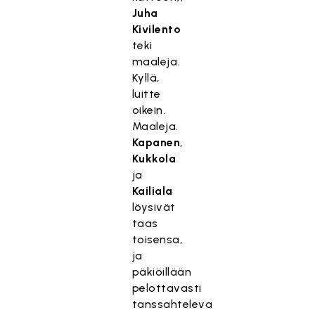
Juha
Kivilento
teki
maaleja.
Kyllä,
luitte
oikein.
Maaleja.
Kapanen
,
Kukkola
ja
Kailiala
löysivät
taas
toisensa,
ja
päkiöillään
pelottavasti
tanssahteleva