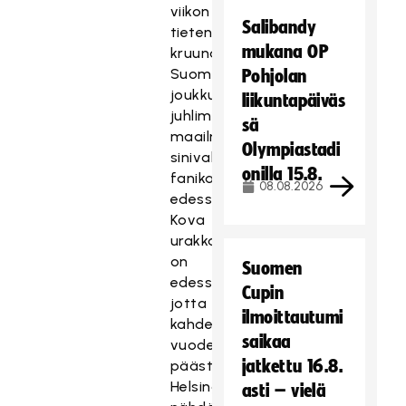
viikon
Salibandy
tietenkin
mukana OP
kruunasi
Suomen
Pohjolan
joukkue
liikuntapäiväs
juhlimassa
sä
maailmanmestaruutta
Olympiastadi
sinivalkoisen
onilla 15.8.
fanikatsomon
08.08.2026
edessä.
Kova
urakka
on
Suomen
edessä,
Cupin
jotta
ilmoittautumi
kahden
saikaa
vuoden
jatkettu 16.8.
päästä
Helsingissä
asti – vielä