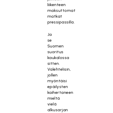
liikenteen
maksuttomat
matkat
pressipassilla.
Ja
se
Suomen
suoritus
kaukalossa
sitten.
Valehtelisin,
jollen
myöntäisi
epäilysten
kaihertaneen
mieltä
vielä
alkusarjan