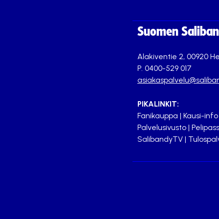
Suomen Saliband
Alakiventie 2, 00920 He
P. 0400-529 017
asiakaspalvelu@saliban
PIKALINKIT:
Fanikauppa
|
Kausi-info
Palvelusivusto
|
Pelipass
SalibandyTV
|
Tulospal