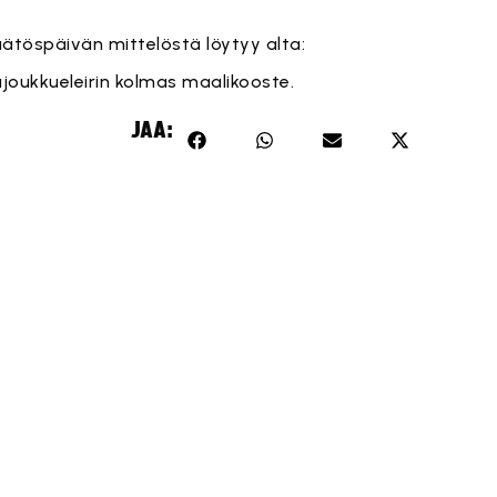
ätöspäivän mittelöstä löytyy alta:
Tämä sisältö on estetty, koska se vaatii markkinointievästeitä
joukkueleirin kolmas maalikooste.
Hyväksy markkinointievästeet
JAA: