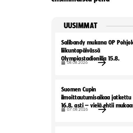
UUSIMMAT
Salibandy mukana OP Pohjol
liikuntapäivässä
Olympiastadionilla 15.8.
08.08.2026
Suomen Cupin
ilmoittautumisaikaa jatkettu
16.8. asti – vielä ehtii muka
07.08.2026