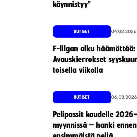
käynnistyy”
04.08.2026
UUTISET
F-liigan alku häämöttää:
Avauskierrokset syyskuu
toisella viikolla
06.08.2026
UUTISET
Pelipassit kaudelle 2026
myynnissä – hanki ennen
ensimmäistä peliä