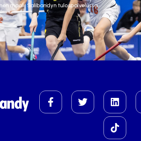
inen maali. Salibandyn tulospalvelussa.