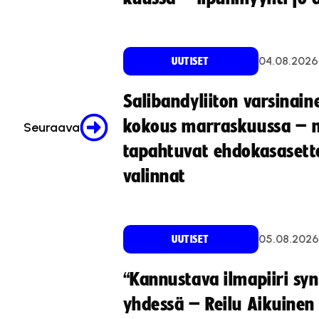
.
04.08.2026
UUTISET
Salibandyliiton varsinain
kokous marraskuussa – 
Seuraava
tapahtuvat ehdokasasette
valinnat
05.08.2026
UUTISET
“Kannustava ilmapiiri sy
yhdessä – Reilu Aikuinen 