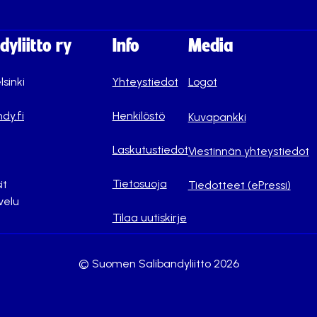
yliitto ry
Info
Media
lsinki
Yhteystiedot
Logot
dy.fi
Henkilöstö
Kuvapankki
Laskutustiedot
Viestinnän yhteystiedot
Tietosuoja
it
Tiedotteet (ePressi)
velu
Tilaa uutiskirje
© Suomen Salibandyliitto 2026