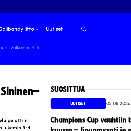
Salibandyliitto
Uutiset
inen–Valkoinen 4-5
SUOSITTUA
 Sininen–
02.08.2026
UUTISET
Champions Cup vauhtiin 
lu pelattiin
n lukemin 5-4.
kuussa – lipunmyynti jo 