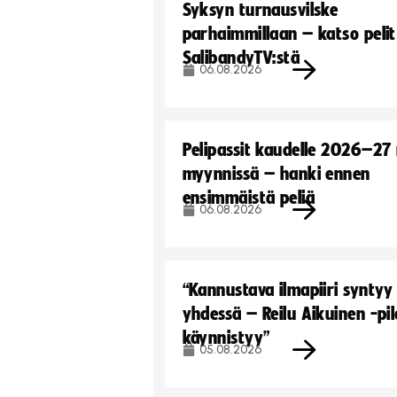
Syksyn turnausvilske
parhaimmillaan – katso pelit
SalibandyTV:stä
06.08.2026
Pelipassit kaudelle 2026–27
myynnissä – hanki ennen
ensimmäistä peliä
06.08.2026
“Kannustava ilmapiiri syntyy
yhdessä – Reilu Aikuinen -pil
käynnistyy”
05.08.2026