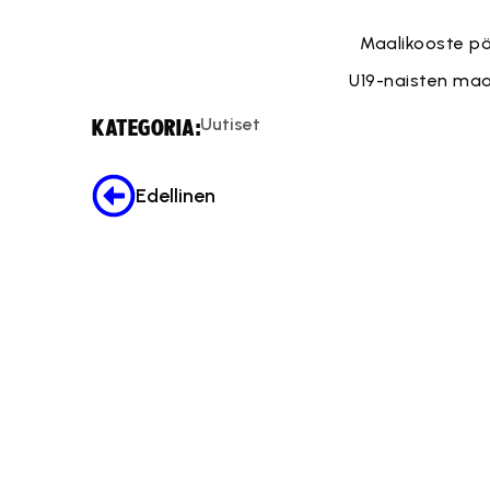
Maalikooste pä
U19-naisten maa
Uutiset
KATEGORIA:
Edellinen