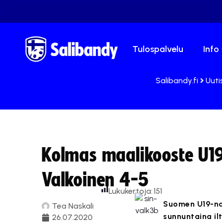
Tulospalvelu
Info
Salibandy.fi
Uuti
Kolmas maalikooste U19
Valkoinen 4-5
Lukukertoja:
151
Suomen U19-nai
Tea Naskali
sunnuntaina ilt
26.07.2020