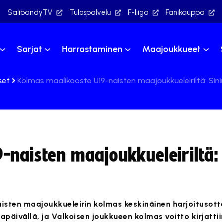
SalibandyTV
Tulospalvelu
F-liiga
Fanikauppa
Sarjat
Harrastaminen
Maajoukkueet
set
Kolmas maalikooste U19-naisten maajoukkueleiriltä: Sin
-naisten maajoukkueleiriltä:
sten maajoukkueleirin kolmas keskinäinen harjoitusotte
apäivällä, ja Valkoisen joukkueen kolmas voitto kirjattii