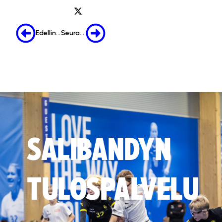
Edellinen
Seuraava
SALIBANDYN
TULOSPALVELU