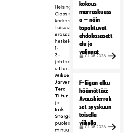
kokous
Helsingissä
marraskuuss
Classic
a – näin
karkasi
toisessa
tapahtuvat
erässä
ehdokasasett
hetkeksi
elu ja
1-
valinnat
3-
04.08.2026
johtoon,
sitten
Mikael
Järven
,
F-liigan alku
Tero
häämöttää:
Tiitun
Avauskierrok
ja
set syyskuun
Erik
toisella
Storgårdsin
viikolla
puolessatoista
04.08.2026
minuutissa