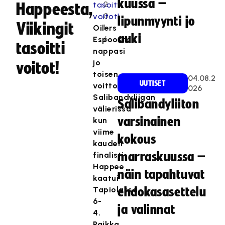
kuussa –
2
Happeesta,
0
lipunmyynti jo
Viikingit
1
Oilers
auki
6
Espoosta
tasoitti
nappasi
jo
voitot!
toisen
04.08.2
UUTISET
voittonsa
026
Salibandyliigan
Salibandyliiton
välierissä
varsinainen
kun
viime
kokous
kauden
finalisti
marraskuussa –
Happee
näin tapahtuvat
kaatui
Tapiolassa
ehdokasasettelu
6-
ja valinnat
4.
Paikka