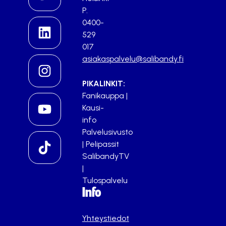
P.
0400-
529
017
asiakaspalvelu@salibandy.fi
PIKALINKIT:
Fanikauppa
|
Kausi-
info
Palvelusivusto
|
Pelipassit
SalibandyTV
|
Tulospalvelu
Info
Yhteystiedot