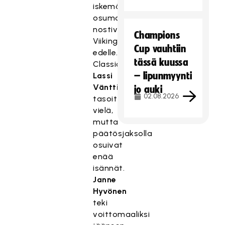
iskemät
osumat
nostivat
Champions
Viikingit
Cup vauhtiin
edelle.
tässä kuussa
Classicin
– lipunmyynti
Lassi
Vänttinen
jo auki
02.08.2026
tasoitti
vielä,
mutta
päätösjaksolla
osuivat
enää
isännät.
Janne
Hyvönen
teki
voittomaaliksi