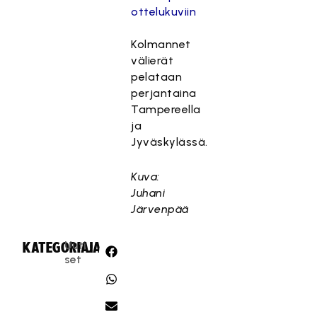
ottelukuviin
Kolmannet
välierät
pelataan
perjantaina
Tampereella
ja
Jyväskylässä.
Kuva:
Juhani
Järvenpää
Uuti
KATEGORIA:
JAA:
set