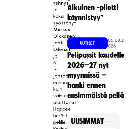
tehnyt
Aikuinen -pilotti
ja
kaksi
käynnistyy”
syöttänyt
Markus
Olkkonen
06.08.2
johti
UUTISET
026
Oilersin
Pelipassit kaudelle
jo
5-
2026–27 nyt
1-
myynnissä –
johtoon
ennen
hanki ennen
kuin
ensimmäistä peliä
vaisusti
aloittanut
Happee
heräsi
UUSIMMAT
pelille.
Keskisuomalaiset