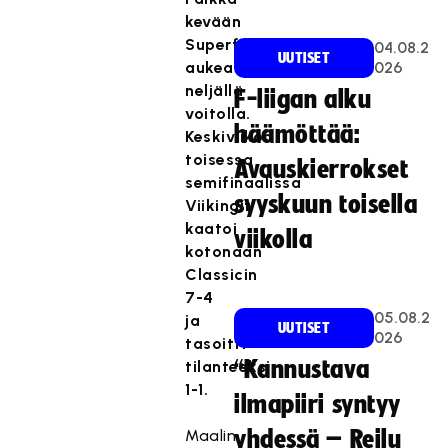
kevään
Superfinaalissa
04.08.2
UUTISET
aukeaa
026
neljällä
F-liigan alku
voitolla.
häämöttää:
Keskiviikon
toisessa
Avauskierrokset
semifinaalissa
syyskuun toisella
Viikingit
kaatoi
viikolla
kotonaan
Classicin
7-4
05.08.2
ja
UUTISET
026
tasoitti
“Kannustava
tilanteeksi
1-1.
ilmapiiri syntyy
Maalin
yhdessä – Reilu