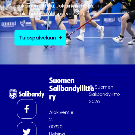
Jokainen ottelu. Jokainen maali.
Salibandyn tulospalvelussa.
Tulospalveluun
Suomen
© Suomen
Salibandyliitto
Salibandyliitto
ry
2026
Alakiventie
2,
00920
Helsinki