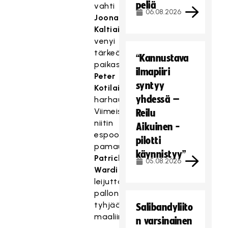
peliä
vahti
06.08.2026
Joonas
Kaltiainen
venyi
tärkeässä
“Kannustava
paikassa
ilmapiiri
Peter
syntyy
Kotilaisen
yhdessä –
harhautukseen.
Viimeisen
Reilu
niitin
Aikuinen -
espoolaisvoitolle
pilotti
pamautti
käynnistyy”
Patrick
05.08.2026
Wardi
leijuttamalla
pallon
tyhjään
Salibandyliito
maaliin.
n varsinainen