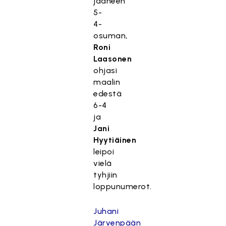
jääneen
5-
4-
osuman,
Roni
Laasonen
ohjasi
maalin
edestä
6-4
ja
Jani
Hyytiäinen
leipoi
vielä
tyhjiin
loppunumerot.
Juhani
Järvenpään