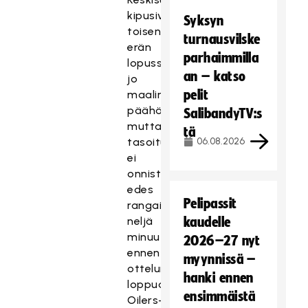
kipusivat
Syksyn
toisen
turnausvilske
erän
parhaimmilla
lopussa
an – katso
jo
pelit
maalin
päähän,
SalibandyTV:s
mutta
tä
tasoitus
06.08.2026
ei
onnistunut
edes
Pelipassit
rangaistuslaukauksesta
neljä
kaudelle
minuuttia
2026–27 nyt
ennen
myynnissä –
ottelun
hanki ennen
loppua.
ensimmäistä
Oilers-