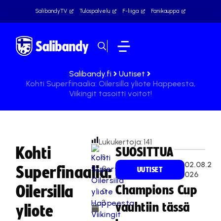
SalibandyTV
Tulospalvelu
F-liiga
Fanikauppa
Salibandy.fi
Uutiset
Kohti Superfinaalia: Oilersilla yliote Happeesta,
Viikingit tasoitti voitot!
Lukukertoja:
141
Kohti
SUOSITTUA
3
02.08.2
Superfinaalia:
0
UUTISET
026
.
Oilersilla
Champions Cup
0
3
vauhtiin tässä
yliote
.