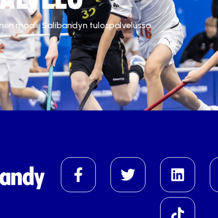
inen maali. Salibandyn tulospalvelussa.