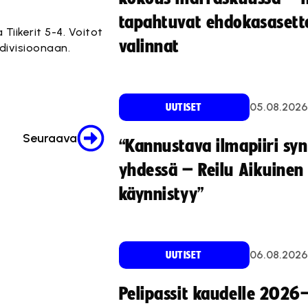
tapahtuvat ehdokasasette
Tiikerit 5-4. Voitot
valinnat
divisioonaan.
05.08.2026
UUTISET
Seuraava
“Kannustava ilmapiiri sy
yhdessä – Reilu Aikuinen 
käynnistyy”
06.08.2026
UUTISET
Pelipassit kaudelle 2026