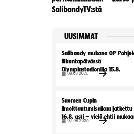
SalibandyTV:stä
UUSIMMAT
Salibandy mukana OP Pohjol
liikuntapäivässä
Olympiastadionilla 15.8.
08.08.2026
Suomen Cupin
ilmoittautumisaikaa jatkettu
16.8. asti – vielä ehtii muka
07.08.2026