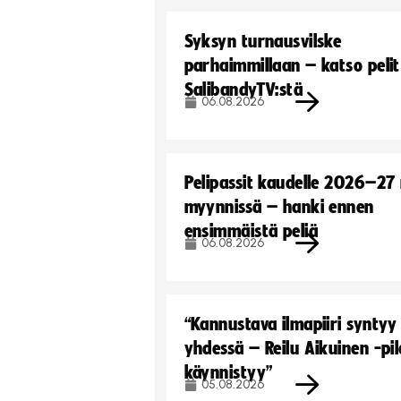
Syksyn turnausvilske
parhaimmillaan – katso pelit
SalibandyTV:stä
06.08.2026
Pelipassit kaudelle 2026–27
myynnissä – hanki ennen
ensimmäistä peliä
06.08.2026
“Kannustava ilmapiiri syntyy
yhdessä – Reilu Aikuinen -pil
käynnistyy”
05.08.2026