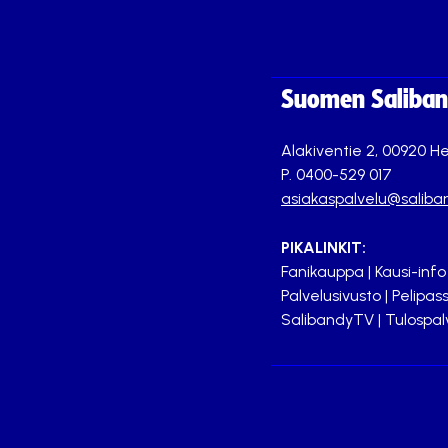
Suomen Saliband
Alakiventie 2, 00920 He
P. 0400-529 017
asiakaspalvelu@saliban
PIKALINKIT:
Fanikauppa
|
Kausi-info
Palvelusivusto
|
Pelipass
SalibandyTV
|
Tulospal