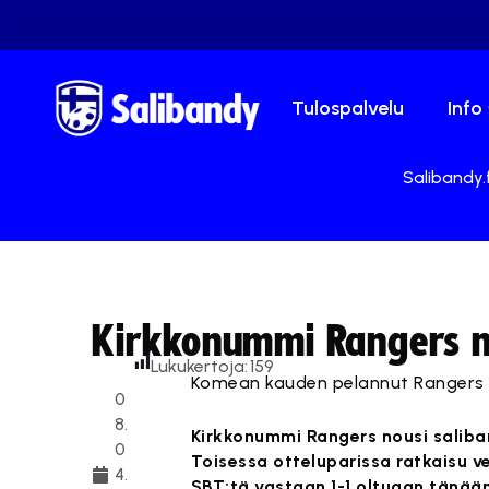
Tulospalvelu
Info
Salibandy.f
Kirkkonummi Rangers nou
Lukukertoja:
159
Komean kauden pelannut Rangers v
0
8.
Kirkkonummi Rangers nousi saliban
0
Toisessa otteluparissa ratkaisu ve
4.
SBT:tä vastaan 1-1 oltuaan tänään