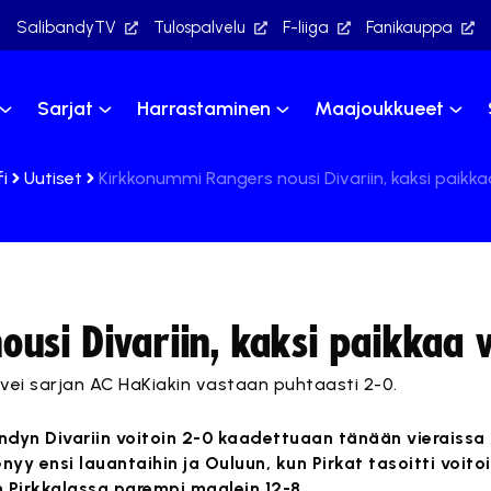
SalibandyTV
Tulospalvelu
F-liiga
Fanikauppa
Sarjat
Harrastaminen
Maajoukkueet
i
Uutiset
Kirkkonummi Rangers nousi Divariin, kaksi paikkaa
si Divariin, kaksi paikkaa v
ei sarjan AC HaKiakin vastaan puhtaasti 2-0.
dyn Divariin voitoin 2-0 kaadettuaan tänään vieraissa 
nyy ensi lauantaihin ja Ouluun, kun Pirkat tasoitti voito
 Pirkkalassa parempi maalein 12-8.