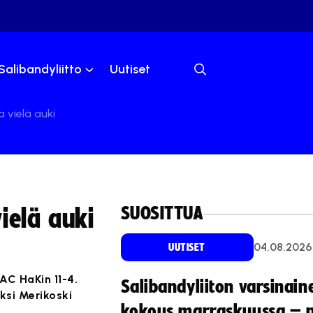
Salibandyliitto
Uutiset
 vielä auki
SUOSITTUA
ielä auki
04.08.2026
UUTISET
AC HaKin 11-4.
Salibandyliiton varsinain
iksi Merikoski
kokous marraskuussa – 