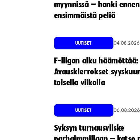
myynnissä – hanki ennen
ensimmäistä peliä
04.08.2026
UUTISET
F-liigan alku häämöttää:
Avauskierrokset syyskuu
toisella viikolla
06.08.2026
UUTISET
Syksyn turnausvilske
parhaimmillaan – katso p