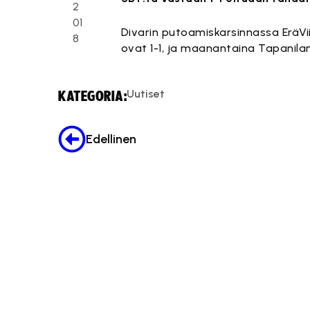
2
01
Divarin putoamiskarsinnassa EräViik
8
ovat 1-1, ja maanantaina Tapanila
Uutiset
KATEGORIA:
Edellinen