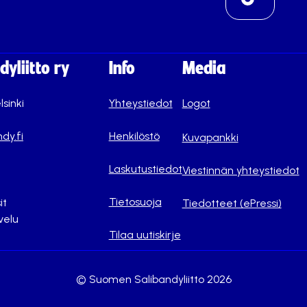
yliitto ry
Info
Media
lsinki
Yhteystiedot
Logot
dy.fi
Henkilöstö
Kuvapankki
Laskutustiedot
Viestinnän yhteystiedot
Tietosuoja
it
Tiedotteet (ePressi)
velu
Tilaa uutiskirje
© Suomen Salibandyliitto 2026