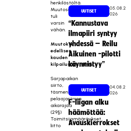
henkilöstöltä.
05.08.2
Muutosesityksiä
UUTISET
026
tuli
“Kannustava
varsin
vähän.
ilmapiiri syntyy
yhdessä – Reilu
Muutokset
edellisen
Aikuinen -pilotti
kauden
käynnistyy”
kilpailusääntöihin:
Sarjapaikan
siirto,
04.08.2
UUTISET
täsmennetty
026
pelaajasiirron
F-liigan alku
aikarajaa
häämöttää:
(29§)
Toimitsijamääräykset,
Avauskierrokset
liitto