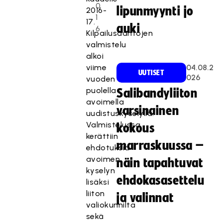
0
lipunmyynti jo
2016-
1
17.
auki
6
Kilpailusääntöjen
valmistelu
alkoi
viime
04.08.2
UUTISET
026
vuoden
puolella
Salibandyliiton
avoimella
varsinainen
uudistuskyselyllä.
Valmistelussa
kokous
kerättiin
marraskuussa –
ehdotuksia
avoimen
näin tapahtuvat
kyselyn
ehdokasasettelu
lisäksi
liiton
ja valinnat
valiokunnilta
sekä