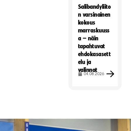
Salibandyliito
n varsinainen
kokous
marraskuuss
a – näin
tapahtuvat
ehdokasasett
elu ja
valinnat
04.08.2026