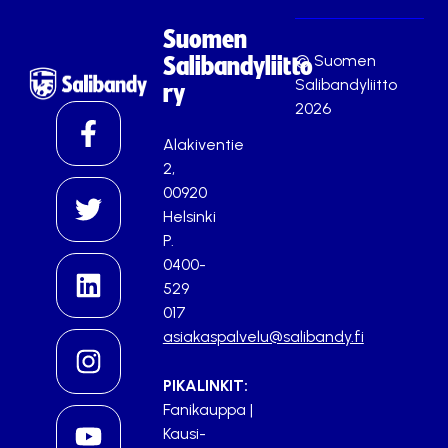
Suomen
© Suomen
Salibandyliitto
Salibandyliitto
ry
2026
Alakiventie
2,
00920
Helsinki
P.
0400-
529
017
asiakaspalvelu@salibandy.fi
PIKALINKIT:
Fanikauppa
|
Kausi-