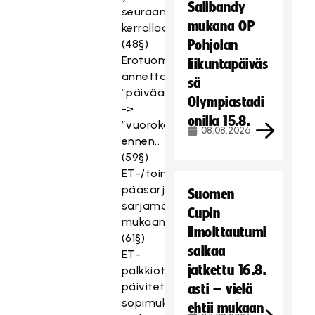
Salibandy
seuraan
mukana OP
kerrallaan
(48§)
Pohjolan
Erotuomariasettelut,
liikuntapäiväs
annettava
sä
”päivää”
Olympiastadi
->
onilla 15.8.
”vuorokautta”
08.08.2026
ennen..
(59§)
ET-/toimitsijapalkkiot,
pääsarjoissa
Suomen
sarjamääräysten
Cupin
mukaan
ilmoittautumi
(61§)
saikaa
ET-
jatkettu 16.8.
palkkiot,
päivitetty
asti – vielä
sopimuksen
ehtii mukaan