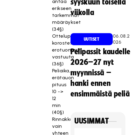
syyskuun toisella
antaa
erikseen
viikolla
tarkemmat
määräykset
(34§)
Ottelupöytäkirja,
06.08.2
UUTISET
026
korostettu
erotuomarin
Pelipassit kaudelle
vastuuta
2026–27 nyt
(36§)
Peliaika,
myynnissä –
erätauon
hanki ennen
pituus
10 ->
ensimmäistä peliä
12
min
(40§)
Rinnakkaisedustusoikeus,
UUSIMMAT
vain
yhteen