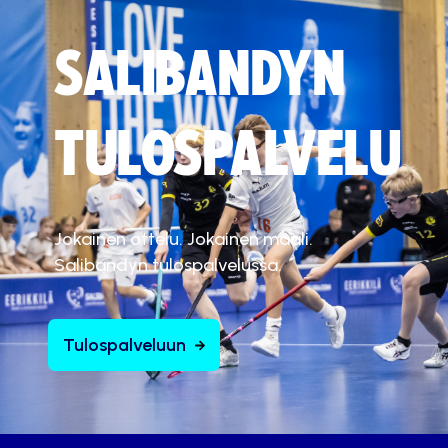
SALIBANDYN
TULOSPALVELU
Jokainen ottelu. Jokainen maali.
Salibandyn tulospalvelussa.
Tulospalveluun