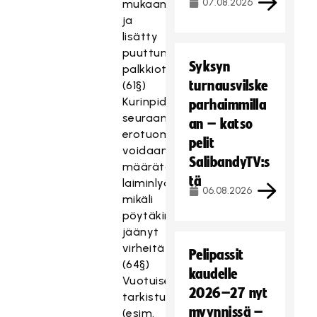
07.08.2026
mukaan
ja
lisätty
puuttuneet
Syksyn
palkkiot
turnausvilske
(61§)
Kurinpidolliset
parhaimmilla
seuraamukset,
an – katso
erotuomarille
pelit
voidaan
SalibandyTV:s
määrätä
tä
laiminlyöntimaksu,
06.08.2026
mikäli
pöytäkirjaan
jäänyt
virheitä
Pelipassit
(64§)
kaudelle
Vuotuiset
2026–27 nyt
tarkistukset
myynnissä –
(esim.