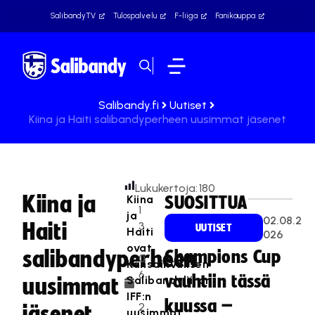
SalibandyTV
Tulospalvelu
F-liiga
Fanikauppa
Salibandy.fi
Uutiset
Kiina ja Haiti salibandyperheen uusimmat jäsenet
Lukukertoja:
180
Kiina ja
Kiina
SUOSITTUA
1
ja
02.08.2
Haiti
3
UUTISET
Haiti
026
.
ovat
salibandyperheen
Champions Cup
0
Kansainvälisen
6
vauhtiin tässä
Salibandyliiton
uusimmat
.
IFF:n
kuussa –
2
jäsenet
uusimmat