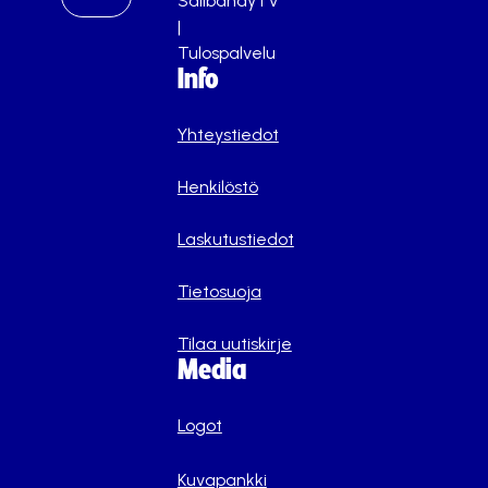
SalibandyTV
|
Tulospalvelu
Info
Yhteystiedot
Henkilöstö
Laskutustiedot
Tietosuoja
Tilaa uutiskirje
Media
Logot
Kuvapankki