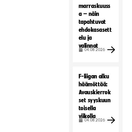
marraskuuss
a – näin
tapahtuvat
ehdokasasett
elu ja
valinnat
04.08.2026
F-liigan alku
häämöttää:
Avauskierrok
set syyskuun
toisella
viikolla
04.08.2026