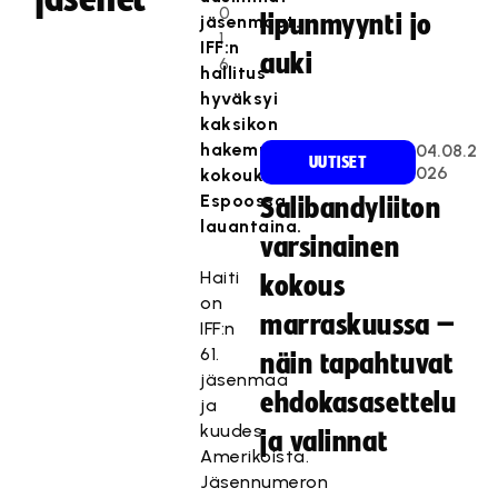
0
lipunmyynti jo
jäsenmaat.
1
IFF:n
auki
6
hallitus
hyväksyi
kaksikon
hakemukset
04.08.2
UUTISET
026
kokouksessaan
Espoossa
Salibandyliiton
lauantaina.
varsinainen
Haiti
kokous
on
marraskuussa –
IFF:n
61.
näin tapahtuvat
jäsenmaa
ehdokasasettelu
ja
kuudes
ja valinnat
Amerikoista.
Jäsennumeron