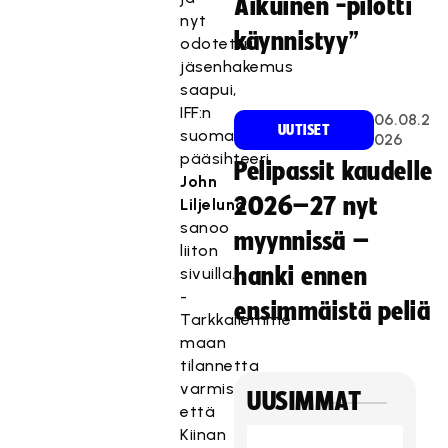
Aikuinen -pilotti
nyt
käynnistyy”
odotettu
jäsenhakemus
saapui,
IFF:n
06.08.2
UUTISET
suomalainen
026
pääsihteeri
Pelipassit kaudelle
John
2026–27 nyt
Liljelund
sanoo
myynnissä –
liiton
hanki ennen
sivuilla.
-
ensimmäistä peliä
Tarkkailemme
maan
tilannetta
varmistaaksemme,
UUSIMMAT
että
Kiinan