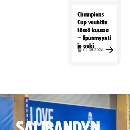
Champions
Cup vauhtiin
tässä kuussa
– lipunmyynti
jo auki
02.08.2026
SALIBANDYN