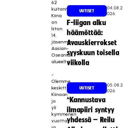
62
04.08.2
kuitannut
UUTISET
026
Kiina
F-liigan alku
on
liiton
häämöttää:
14.
Avauskierrokset
jäsenmaa
Aasian-
syyskuun toisella
Oseanian
alueelta.
viikolla
-
Olemme
05.08.2
keskittyneet
UUTISET
026
Kiinaan
“Kannustava
jo
yli
ilmapiiri syntyy
kymmenen
yhdessä – Reilu
vuotta,
ja