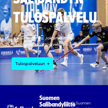
TULOSPALVELU
Jokainen ottelu. Jokainen maali.
Salibandyn tulospalvelussa.
Tulospalveluun
Suomen
© Suomen
Salibandyliitto