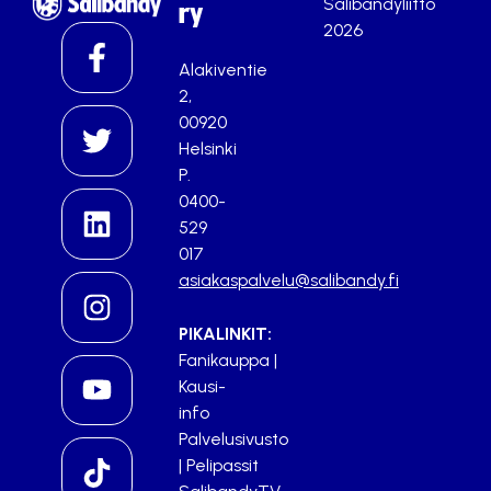
Salibandyliitto
ry
2026
Alakiventie
2,
00920
Helsinki
P.
0400-
529
017
asiakaspalvelu@salibandy.fi
PIKALINKIT:
Fanikauppa
|
Kausi-
info
Palvelusivusto
|
Pelipassit