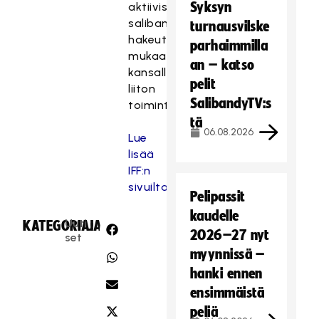
Syksyn
aktiiviset
salibandytoimijat
turnausvilske
hakeutuvat
parhaimmilla
mukaan
an – katso
kansallisen
pelit
liiton
SalibandyTV:s
toimintaan.
tä
06.08.2026
Lue
lisää
IFF:n
sivuilta
Pelipassit
kaudelle
Uuti
KATEGORIA:
JAA:
2026–27 nyt
set
myynnissä –
hanki ennen
ensimmäistä
peliä