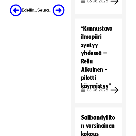
06.08.2026
Edellinen
Seuraava
“Kannustava
ilmapiiri
syntyy
yhdessä –
Reilu
Aikuinen -
pilotti
käynnistyy”
05.08.2026
Salibandyliito
n varsinainen
kokous