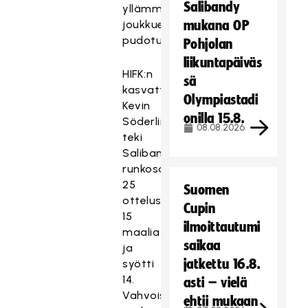
Salibandy
yllämme
joukkueena
mukana OP
pudotuspeleihin.
Pohjolan
liikuntapäiväs
HIFK:n
sä
kasvatti
Olympiastadi
Kevin
onilla 15.8.
Söderling
08.08.2026
teki
Salibandyliigan
runkosarjan
25
Suomen
ottelussaan
Cupin
15
ilmoittautumi
maalia
saikaa
ja
jatkettu 16.8.
syötti
14.
asti – vielä
Vahvoissa
ehtii mukaan