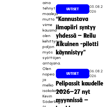
aina
05.08.2
tehnyt
UUTISET
026
maaleja
“Kannustava
mutta
viime
ilmapiiri syntyy
kausina
yhdessä – Reilu
olen
kehittynyt
Aikuinen -pilotti
paljon
käynnistyy”
myös
syöttöjen
antajana.
Olen
06.08.2
UUTISET
nopea
026
ja
Pelipassit kaudelle
melko
isokokoinen,
2026–27 nyt
Kevin
myynnissä –
Söderling,