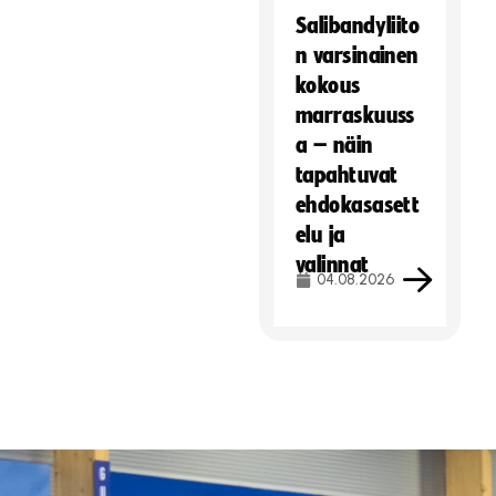
Salibandyliito
n varsinainen
kokous
marraskuuss
a – näin
tapahtuvat
ehdokasasett
elu ja
valinnat
04.08.2026