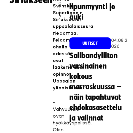
0
lipunmyynti jo
Svenska
1
Superliganin
auki
7
Siriuksessa,
uppsalalaisseura
tiedottaa.
Pelaamisen
04.08.2
UUTISET
026
ohella
edessä
Salibandyliiton
ovat
varsinainen
lääketieteen
opinnot
kokous
Uppsalan
marraskuussa –
yliopistossa.
näin tapahtuvat
-
ehdokasasettelu
Vahvuuteni
ovat
ja valinnat
hyökkäyspelissä.
Olen