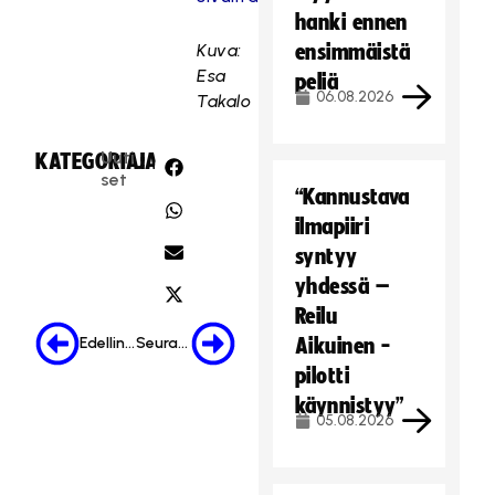
hanki ennen
Kuva:
ensimmäistä
Esa
peliä
06.08.2026
Takalo
Uuti
KATEGORIA:
JAA:
set
“Kannustava
ilmapiiri
syntyy
yhdessä –
Reilu
Edellinen
Seuraava
Aikuinen -
pilotti
käynnistyy”
05.08.2026