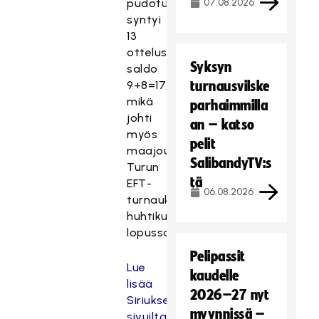
pudotuspeleissä
07.08.2026
syntyi
13
ottelussa
Syksyn
saldo
9+8=17,
turnausvilske
mikä
parhaimmilla
johti
an – katso
myös
pelit
maajoukkuedebyyttiin
SalibandyTV:s
Turun
tä
EFT-
06.08.2026
turnauksessa
huhtikuun
lopussa.
Pelipassit
Lue
kaudelle
lisää
2026–27 nyt
Siriuksen
myynnissä –
sivuilta