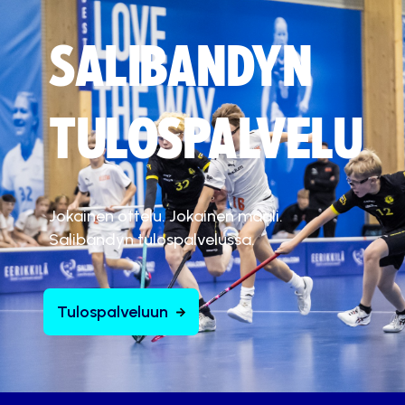
SALIBANDYN
TULOSPALVELU
Jokainen ottelu. Jokainen maali.
Salibandyn tulospalvelussa.
Tulospalveluun