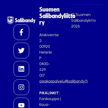
Suomen
© Suomen
Salibandyliitto
Salibandyliitto
ry
2026
Alakiventie
2,
00920
Helsinki
P.
0400-
529
017
asiakaspalvelu@salibandy.fi
PIKALINKIT:
Fanikauppa
|
Kausi-