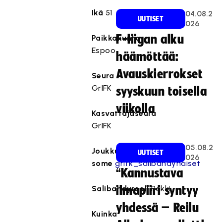
Ikä
51
04.08.2
UUTISET
026
F-liigan alku
Paikkakunta
Espoo
häämöttää:
Avauskierrokset
Seura
GrIFK
syyskuun toisella
viikolla
Kasvattajaseura
GrIFK
05.08.2
Joukkueen
UUTISET
026
some
grifk_salibandynaiset
“Kannustava
Salibandyrooli
ilmapiiri syntyy
Pakki
yhdessä – Reilu
Kuinka