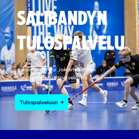
SALIBANDYN
TULOSPALVELU
Jokainen ottelu. Jokainen maali.
Salibandyn tulospalvelussa.
Tulospalveluun