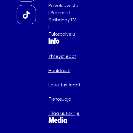
Palvelusivusto
|
Pelipassit
SalibandyTV
|
Tulospalvelu
Info
Yhteystiedot
Henkilöstö
Laskutustiedot
Tietosuoja
Tilaa uutiskirje
Media