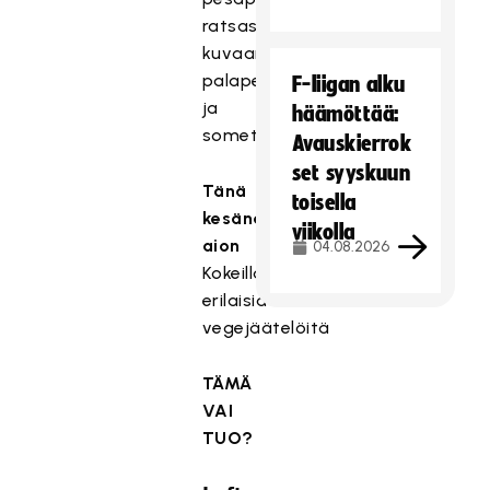
ratsastus,
kuvaaminen,
palapelit
F-liigan alku
ja
häämöttää:
sometus/someilu
Avauskierrok
set syyskuun
Tänä
toisella
kesänä
viikolla
aion
04.08.2026
Kokeilla
erilaisia
vegejäätelöitä
TÄMÄ
VAI
TUO?