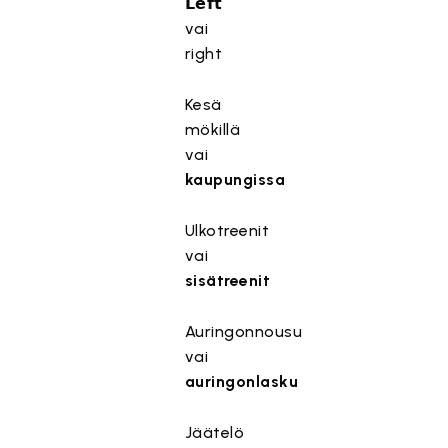
𝗟𝗲𝗳𝘁
vai
right
Kesä
mökillä
vai
kaupungissa
Ulkotreenit
vai
sisätreenit
Auringonnousu
vai
auringonlasku
Jäätelö