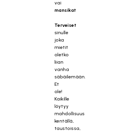
vai
mansikat
Terveiset
sinulle
joka
mietit
oletko
liian
vanha
säbäilemään.
Et
ole!
Kaikille
löytyy
mahdollisuus
kentällä,
taustoissa,