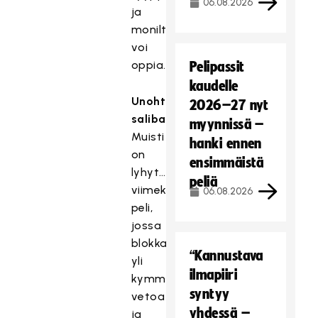
06.08.2026
ja
monilta
voi
oppia.
Pelipassit
kaudelle
Unohtumattomin
2026–27 nyt
salibandymuisto
myynnissä –
Muisti
hanki ennen
on
ensimmäistä
lyhyt…
peliä
viimekauden
06.08.2026
peli,
jossa
blokkasin
“Kannustava
yli
ilmapiiri
kymmenen
syntyy
vetoa
yhdessä –
ja