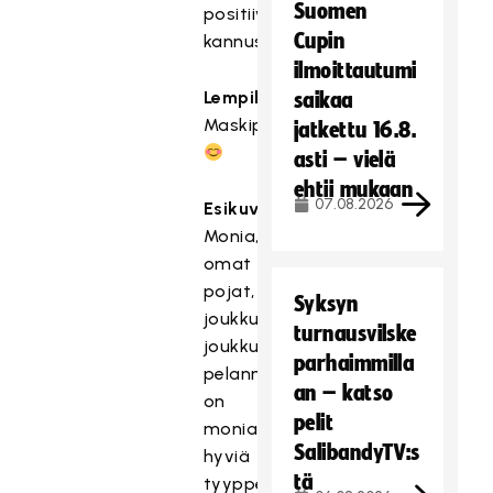
Suomen
positiivinen
Cupin
kannustaminen
ilmoittautumi
Lempiharjoite
saikaa
Maskipelaaminen
jatkettu 16.8.
asti – vielä
ehtii mukaan
07.08.2026
Esikuva
Monia,
omat
pojat,
Syksyn
joukkuelaiset,
turnausvilske
joukkueessa
parhaimmilla
pelanneet,
an – katso
on
pelit
monia
SalibandyTV:s
hyviä
tä
tyyppejä