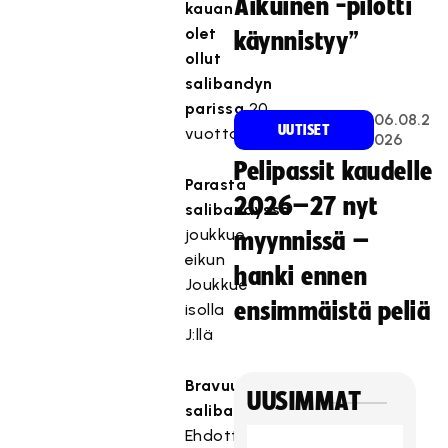
Aikuinen -pilotti
kauan
olet
käynnistyy”
ollut
salibandyn
parissa
20
06.08.2
UUTISET
vuotta
026
Pelipassit kaudelle
Parasta
2026–27 nyt
salibandyssa
joukkue,
myynnissä –
eikun
hanki ennen
Joukkue
ensimmäistä peliä
isolla
J:llä
Bravuuri
UUSIMMAT
salibandykentällä
Ehdottomasti