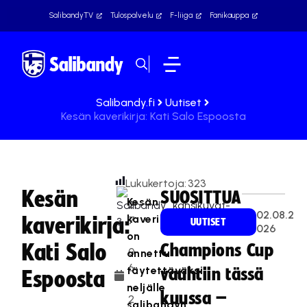
SalibandyTV
Tulospalvelu
F-liiga
Fanikauppa
Salibandy.fi
Uutiset
Kesän kaverikirja: Kati Salo Espoosta
Lukukertoja:
323
Kesän
SUOSITTUA
Kesän
2
02.08.2
kaverikirja
kaverikirja:
7
UUTISET
026
on
.
Kati Salo
Champions Cup
0
annettu
6
täytettäväksi
vauhtiin tässä
Espoosta
.
neljälle
kuussa –
2
salibandyn