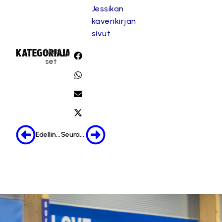
Jessikan
kaverikirjan
sivut
Uuti
KATEGORIA:
JAA:
set
Edellinen
Seuraava