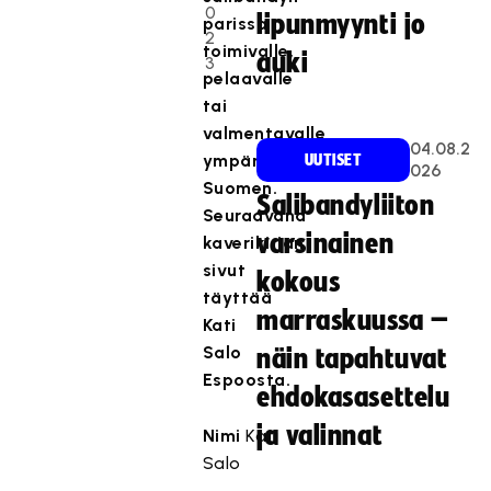
0
lipunmyynti jo
parissa
2
toimivalle,
auki
3
pelaavalle
tai
valmentavalle
04.08.2
ympäri
UUTISET
026
Suomen.
Salibandyliiton
Seuraavana
varsinainen
kaverikirjan
sivut
kokous
täyttää
marraskuussa –
Kati
Salo
näin tapahtuvat
Espoosta.
ehdokasasettelu
ja valinnat
Nimi
Kati
Salo