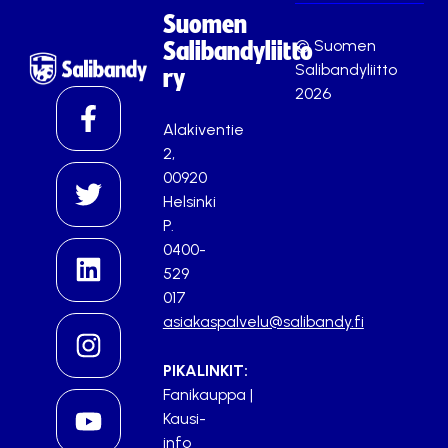
Suomen
© Suomen
Salibandyliitto
Salibandyliitto
ry
2026
Alakiventie
2,
00920
Helsinki
P.
0400-
529
017
asiakaspalvelu@salibandy.fi
PIKALINKIT:
Fanikauppa
|
Kausi-
info