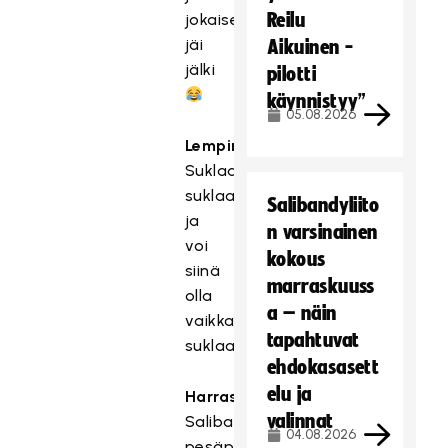
Reilu
jokaisesta
jäi
Aikuinen -
jälki
pilotti
käynnistyy”
05.08.2026
Lempiruoka
Suklaajäätelö,
suklaakastikkeella
Salibandyliito
ja
n varsinainen
voi
kokous
siinä
marraskuuss
olla
a – näin
vaikka
tapahtuvat
suklaapalojakin
ehdokasasett
elu ja
Harrastukset
valinnat
Salibandy,
04.08.2026
pesäpallo,