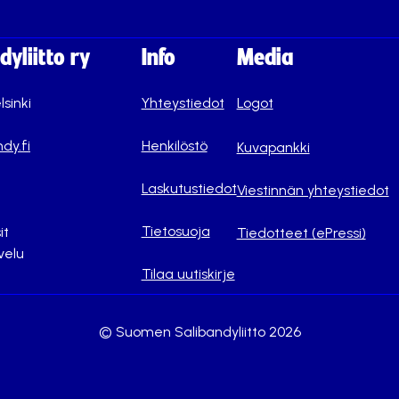
yliitto ry
Info
Media
lsinki
Yhteystiedot
Logot
dy.fi
Henkilöstö
Kuvapankki
Laskutustiedot
Viestinnän yhteystiedot
Tietosuoja
it
Tiedotteet (ePressi)
velu
Tilaa uutiskirje
© Suomen Salibandyliitto 2026