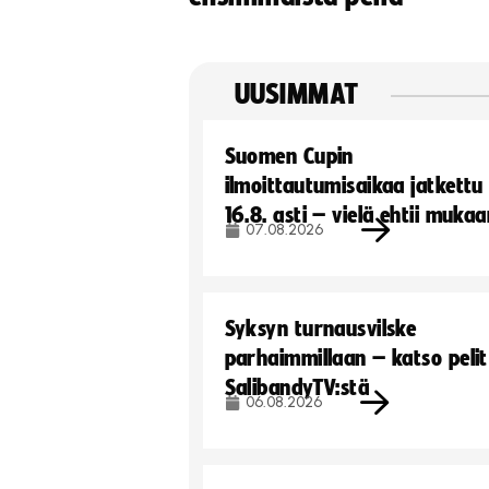
UUSIMMAT
Suomen Cupin
ilmoittautumisaikaa jatkettu
16.8. asti – vielä ehtii muka
07.08.2026
Syksyn turnausvilske
parhaimmillaan – katso pelit
SalibandyTV:stä
06.08.2026