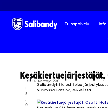
Tulospalvelu
Info
Kesäkiertuejärjestäjät,
Lukukertoja:
230
Salibandyliitto esittelee järjestykse
1
vuorossa Hatsina, Mikkelistä.
8
.
0
Katusählyn SM-kiertueen kesäkuu päät