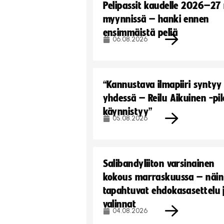
Pelipassit kaudelle 2026–27
myynnissä – hanki ennen
ensimmäistä peliä
06.08.2026
“Kannustava ilmapiiri syntyy
yhdessä – Reilu Aikuinen -pil
käynnistyy”
05.08.2026
Salibandyliiton varsinainen
kokous marraskuussa – näin
tapahtuvat ehdokasasettelu 
valinnat
04.08.2026