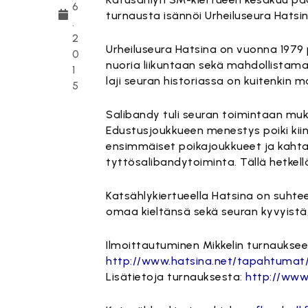
6
turnausta isännöi Urheiluseura Hatsin
.
2
Urheiluseura Hatsina on vuonna 1979 
0
nuoria liikuntaan sekä mahdollistama
1
laji seuran historiassa on kuitenkin
5
Salibandy tuli seuran toimintaan muk
Edustusjoukkueen menestys poiki kii
ensimmäiset poikajoukkueet ja kahta
tyttösalibandytoiminta. Tällä hetkel
Katsählykiertueella Hatsina on suhte
omaa kieltänsä sekä seuran kyvyistä,
Ilmoittautuminen Mikkelin turnauksee
http://www.hatsina.net/tapahtumat/
Lisätietoja turnauksesta:
http://www