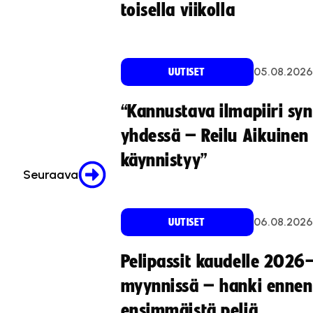
toisella viikolla
05.08.2026
UUTISET
“Kannustava ilmapiiri sy
yhdessä – Reilu Aikuinen 
käynnistyy”
Seuraava
06.08.2026
UUTISET
Pelipassit kaudelle 2026
myynnissä – hanki ennen
ensimmäistä peliä