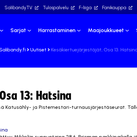
SalibandyTV
Tulospalvelu
F-liiga
Fanikauppa
Sarjat
Harrastaminen
Maajoukkueet
Salibandy.fi
Uutiset
Kesäkiertuejärjestäjät, Osa 13: Hatsin
 Osa 13: Hatsina
ssä Katusähly- ja Pistemestari-turnausjärjestäseurat. Täl
tyy Mikkeliin sunnuntaina 28.6. Prisman parkkipaikalla 