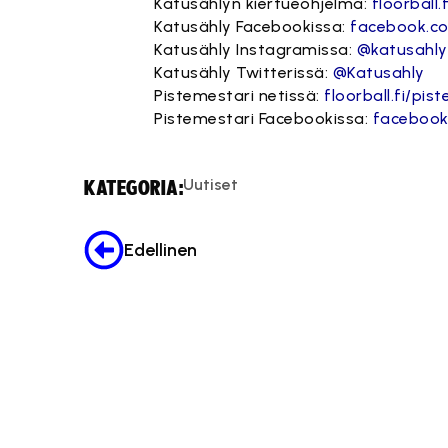
Katusählyn kiertueohjelma:
floorball.
Katusähly Facebookissa:
facebook.c
Katusähly Instagramissa:
@katusahly
Katusähly Twitterissä:
@Katusahly
Pistemestari netissä:
floorball.fi/pis
Pistemestari Facebookissa:
facebook
Uutiset
KATEGORIA:
Edellinen