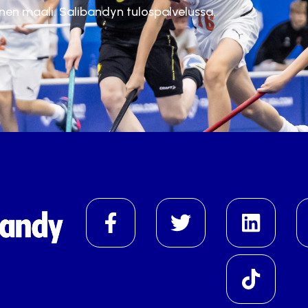
inen maali. Salibandyn tulospalvelussa.