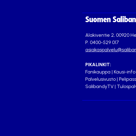
Suomen Saliband
Alakiventie 2, 00920 He
P. 0400-529 017
asiakaspalvelu@saliban
PIKALINKIT:
Fanikauppa
|
Kausi-info
Palvelusivusto
|
Pelipass
SalibandyTV
|
Tulospal