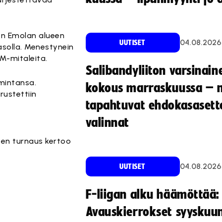
een Emolan alueen
04.08.2026
UUTISET
asolla. Menestynein
SM-mitaleita.
Salibandyliiton varsinain
mintansa.
kokous marraskuussa – 
ustettiin
tapahtuvat ehdokasasette
valinnat
een turnaus kertoo
04.08.2026
UUTISET
F-liigan alku häämöttää:
Avauskierrokset syyskuu