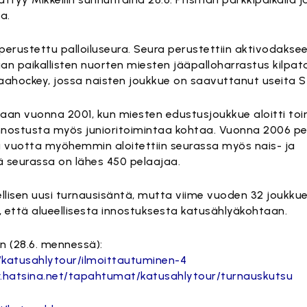
a.
perustettu palloiluseura. Seura perustettiin aktivodaks
an paikallisten nuorten miesten jääpalloharrastus kilpat
 maahockey, jossa naisten joukkue on saavuttanut useita 
aan vuonna 2001, kun miesten edustusjoukkue aloitti toi
nnostusta myös junioritoimintaa kohtaa. Vuonna 2006 per
 vuotta myöhemmin aloitettiin seurassa myös nais- ja
lä seurassa on lähes 450 pelaajaa.
ellisen uusi turnausisäntä, mutta viime vuoden 32 joukku
 että alueellisesta innostuksesta katusählyäkohtaan.
n (28.6. mennessä):
katusahlytour/ilmoittautuminen-4
.hatsina.net/tapahtumat/katusahlytour/turnauskutsu