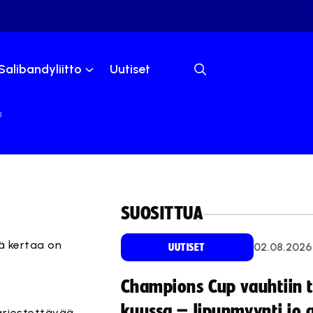
Salibandyliitto
Uutiset
a
SUOSITTUA
lä kertaa on
02.08.2026
UUTISET
Champions Cup vauhtiin 
kuussa – lipunmyynti jo 
järjestettävää