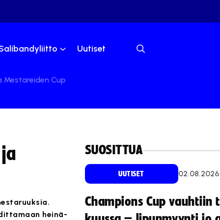
Salibandyliitto
Uutiset
a Mestareiden Cup
SUOSITTUA
ja
02.08.2026
UUTISET
Champions Cup vauhtiin 
mestaruuksia.
hdittamaan heinä-
kuussa – lipunmyynti jo 