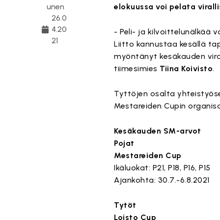
unen
elokuussa voi pelata viral
26.0
4.20
- Peli- ja kilvoittelunälkää
21
Liitto kannustaa kesällä t
myöntänyt kesäkauden virall
tiimesimies
Tiina Koivisto
.
Tyttöjen osalta yhteistyöse
Mestareiden Cupin organis
Kesäkauden SM-arvot
Pojat
Mestareiden Cup
Ikäluokat: P21, P18, P16, P15
Ajankohta: 30.7.-6.8.2021
Tytöt
Loisto Cup