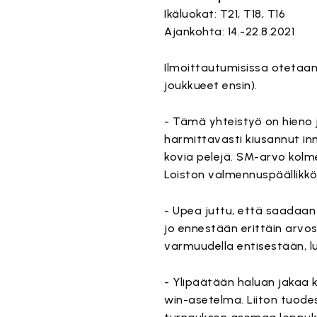
Ikäluokat: T21, T18, T16
Ajankohta: 14.-22.8.2021
Ilmoittautumisissa otetaan
joukkueet ensin).
- Tämä yhteistyö on hieno ju
harmittavasti kiusannut i
kovia pelejä. SM-arvo kolm
Loiston valmennuspäällikk
- Upea juttu, että saadaan 
jo ennestään erittäin arvo
varmuudella entisestään, l
- Ylipäätään haluan jakaa ki
win-asetelma. Liiton tuod