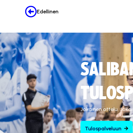
Edellinen
SALIBA
TULOSP
Jokainen ottelu. Joka
Tulospalveluun