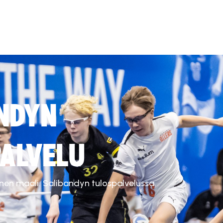
NDYN
ALVELU
inen maali. Salibandyn tulospalvelussa.