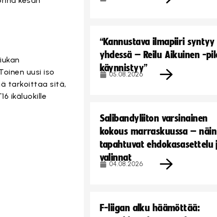
rina kesän
“Kannustava ilmapiiri syntyy
yhdessä – Reilu Aikuinen -pil
hiukan
käynnistyy”
oinen uusi iso
05.08.2026
 tarkoittaa sitä,
6 ikäluokille
Salibandyliiton varsinainen
kokous marraskuussa – näin
tapahtuvat ehdokasasettelu 
valinnat
04.08.2026
F-liigan alku häämöttää: