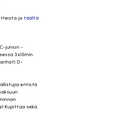
.
itteista ja
täältä
-juniori -
teessa 3x15min
vanhat) D-
llistujia entistä
smaksuun
iminnan
tel Kupittaa sekä