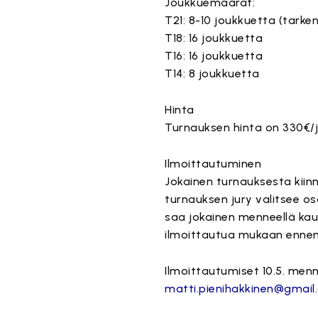
Joukkuemäärät:
T21: 8-10 joukkuetta (tar
T18: 16 joukkuetta
T16: 16 joukkuetta
T14: 8 joukkuetta
Hinta
Turnauksen hinta on 330€/
Ilmoittautuminen
Jokainen turnauksesta kiin
turnauksen jury valitsee os
saa jokainen menneellä kau
ilmoittautua mukaan enne
Ilmoittautumiset 10.5. menn
matti.pienihakkinen@gmail