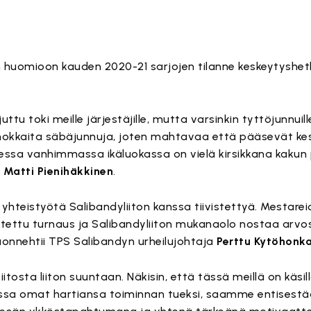
 huomioon kauden 2020-21 sarjojen tilanne keskeytyshet
ttu toki meille järjestäjille, mutta varsinkin tyttöjunnuil
nnokkaita säbäjunnuja, joten mahtavaa että pääsevät k
essa vanhimmassa ikäluokassa on vielä kirsikkana kakun 
ö
Matti Pienihäkkinen
.
yhteistyötä Salibandyliiton kanssa tiivistettyä. Mestarei
stettu turnaus ja Salibandyliiton mukanaolo nostaa arvo
uonnehtii TPS Salibandyn urheilujohtaja
Perttu Kytöhonk
itosta liiton suuntaan. Näkisin, että tässä meillä on käsil
essa omat hartiansa toiminnan tueksi, saamme entisestä