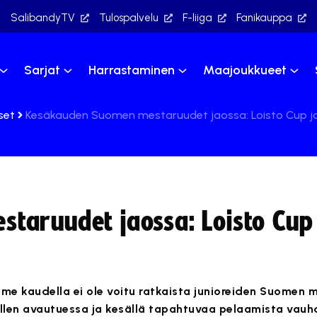
SalibandyTV
Tulospalvelu
F-liiga
Fanikauppa
Sarjat
Harrastaminen
Maajoukkueet
set
Kesäkauden Suomen mestaruudet jaossa: Loisto Cup j
taruudet jaossa: Loisto Cup 
ime kaudella ei ole voitu ratkaista junioreiden Suomen 
tellen avautuessa ja kesällä tapahtuvaa pelaamista vau