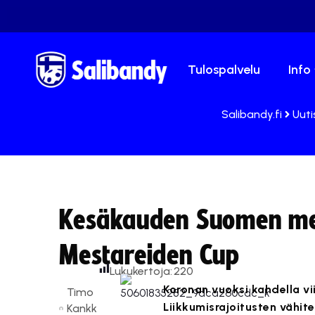
Tulospalvelu
Info
Salibandy.fi
Uuti
Kesäkauden Suomen mes
Mestareiden Cup
Lukukertoja:
220
Koronan vuoksi kahdella vi
Timo
Liikkumisrajoitusten vähi
Kankk