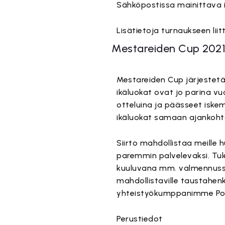
Sähköpostissa mainittava i
Lisätietoja turnaukseen lii
Mestareiden Cup 202
Mestareiden Cup järjestetä
ikäluokat ovat jo parina 
otteluina ja päässeet iskem
ikäluokat samaan ajankoht
Siirto mahdollistaa meille 
paremmin palvelevaksi. Tu
kuuluvana mm. valmennuss
mahdollistaville taustahenki
yhteistyökumppanimme Pohjo
Perustiedot