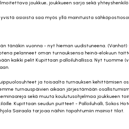
lmoitettava joukkue, joukkueen sarja sekä yhteyshenkilö
ttyvistä asioista saa myös yllä mainituista sähköpostioso
1
än tänäkin vuonna - nyt hieman uudistuneena. (Vanhat) C
vuotena pelanneet oman turnauksensa heinä-elokuun tait
ään kaikki pelit Kupittaan palloiluhallissa. Nyt tuomme (
aan.
huippuolosuhteet ja toisaalta turnauksen kehittämisen osa
lemme turnauspäivien aikaan järjestämään osallistumi
eminaareja sekä muuta koulutusohjelmaa joukkueen to
löille. Kupittaan seudun puitteet - Palloiluhalli, Sokos Ho
la Sairaala tarjoaa näihin tapahtumiin mainiot tilat.