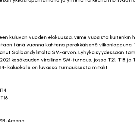
esän ykköstapahtumana ja yhtenä tärkeänä motivaatto
leen kuluvan vuoden elokuussa, viime vuosista kuitenkin 
taan tänä vuonna kahtena peräkkäisenä viikonloppuna. T
aanut Salibandyliitolta SM-arvon. Lyhykäisyydessään tämä
021 kesäkauden virallinen SM-turnaus, jossa T21, T18 ja T1
4-ikäluokalle on luvassa turnauksesta mitalit.
 T14
 T16
ä SB-Areena.