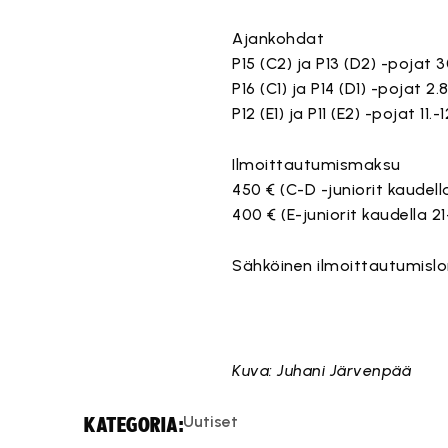
Ajankohdat
P15 (C2) ja P13 (D2) -pojat 30
P16 (C1) ja P14 (D1) -pojat 2.8
P12 (E1) ja P11 (E2) -pojat 11.
Ilmoittautumismaksu
450 € (C-D -juniorit kaudella 
400 € (E-juniorit kaudella 21-2
Sähköinen ilmoittautumislo
Kuva: Juhani Järvenpää
Uutiset
KATEGORIA: