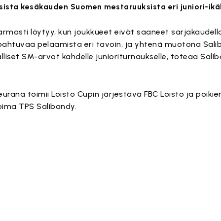
lisista kesäkauden Suomen mestaruuksista eri juniori-ikä
 varmasti löytyy, kun joukkueet eivät saaneet sarjakaudella
apahtuvaa pelaamista eri tavoin, ja yhtenä muotona Salib
iset SM-arvot kahdelle junioriturnaukselle, toteaa Salib
urana toimii Loisto Cupin järjestävä FBC Loisto ja poikie
oima TPS Salibandy.