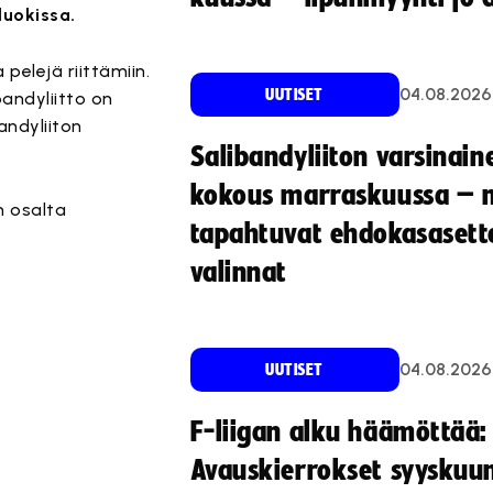
luokissa.
 pelejä riittämiin.
04.08.2026
UUTISET
andyliitto on
andyliiton
Salibandyliiton varsinain
kokous marraskuussa – 
n osalta
tapahtuvat ehdokasasette
valinnat
04.08.2026
UUTISET
F-liigan alku häämöttää:
Avauskierrokset syyskuu