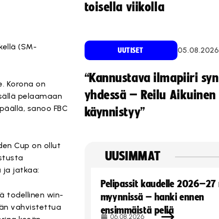
toisella viikolla
kellä (SM-
05.08.2026
UUTISET
“Kannustava ilmapiiri sy
le. Korona on
yhdessä – Reilu Aikuinen 
esällä pelaamaan
päällä, sanoo FBC
käynnistyy”
den Cup on ollut
UUSIMMAT
stusta
a
ja jatkaa:
Pelipassit kaudelle 2026–27
lä todellinen win-
myynnissä – hanki ennen
än vahvistettua
ensimmäistä peliä
06.08.2026