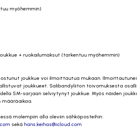
kentuu myöhemmin)
joukkue + ruokailumaksut (tarkentuu myöhemmin)
nostunut joukkue voi ilmoittautua mukaan. Ilmoittautunei
allistuvat joukkueet. Salibandyliiton toivomuksesta osal
della SM-sarjaan selviytynyt joukkue. Myös näiden joukk
n määräaikaa.
essä molempiin alla oleviin sähköposteihin:
.com
sekä
hans.keihas@icloud.com