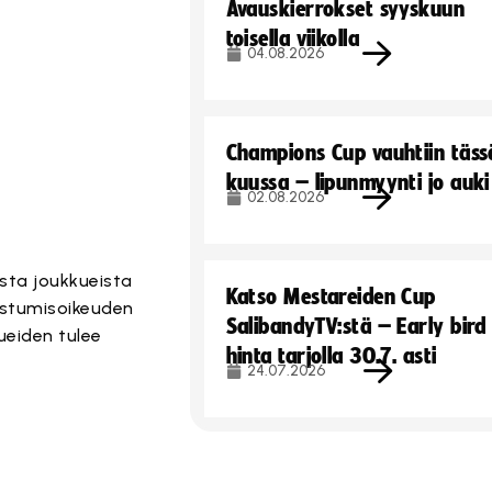
Avauskierrokset syyskuun
toisella viikolla
04.08.2026
Champions Cup vauhtiin täss
kuussa – lipunmyynti jo auki
02.08.2026
sta joukkueista
Katso Mestareiden Cup
listumisoikeuden
SalibandyTV:stä – Early bird
ueiden tulee
hinta tarjolla 30.7. asti
24.07.2026