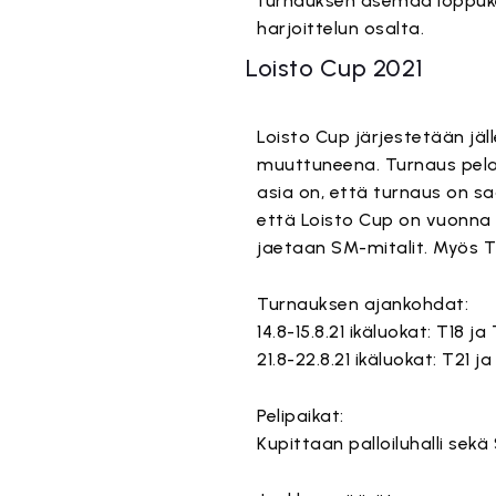
turnauksen asemaa loppuk
harjoittelun osalta.
Loisto Cup 2021
Loisto Cup järjestetään jäl
muuttuneena. Turnaus pela
asia on, että turnaus on s
että Loisto Cup on vuonna 2
jaetaan SM-mitalit. Myös T1
Turnauksen ajankohdat:
14.8-15.8.21 ikäluokat: T18 ja
21.8-22.8.21 ikäluokat: T21 ja
Pelipaikat:
Kupittaan palloiluhalli sek