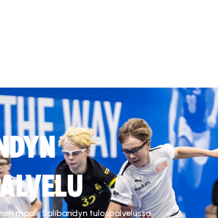
NDYN
ALVELU
inen maali. Salibandyn tulospalvelussa.