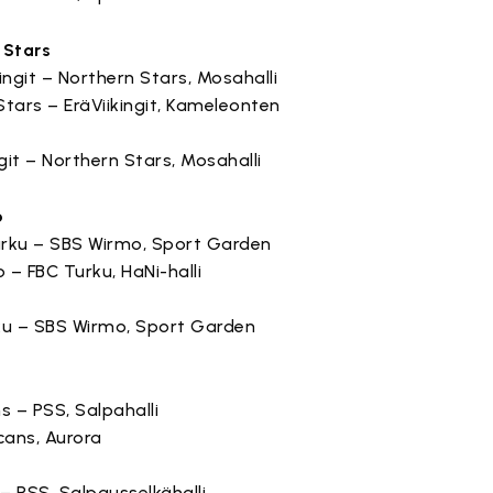
 Stars
ikingit – Northern Stars, Mosahalli
 Stars – EräViikingit, Kameleonten
ingit – Northern Stars, Mosahalli
o
Turku – SBS Wirmo, Sport Garden
o – FBC Turku, HaNi-halli
urku – SBS Wirmo, Sport Garden
ns – PSS, Salpahalli
icans, Aurora
s – PSS, Salpausselkähalli