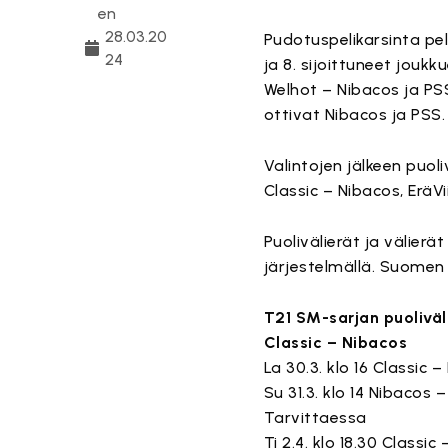
en
28.03.20
Pudotuspelikarsinta pel
24
ja 8. sijoittuneet jouk
Welhot – Nibacos ja PSS
ottivat Nibacos ja PSS.
Valintojen jälkeen puoliv
Classic – Nibacos, EräV
Puolivälierät ja välierä
järjestelmällä. Suomen m
T21 SM-sarjan puoliväli
Classic – Nibacos
La 30.3. klo 16 Classic 
Su 31.3. klo 14 Nibacos 
Tarvittaessa
Ti 2.4. klo 18.30 Classic 