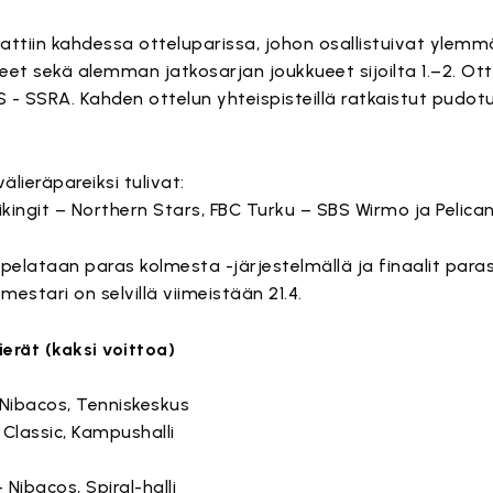
attiin kahdessa otteluparissa, johon osallistuivat ylemm
kueet sekä alemman jatkosarjan joukkueet sijoilta 1.–2. Ott
 - SSRA. Kahden ottelun yhteispisteillä ratkaistut pudot
älieräpareiksi tulivat:
iikingit – Northern Stars, FBC Turku – SBS Wirmo ja Pelica
t pelataan paras kolmesta -järjestelmällä ja finaalit paras
estari on selvillä viimeistään 21.4.
erät (kaksi voittoa)
– Nibacos, Tenniskeskus
– Classic, Kampushalli
– Nibacos, Spiral-halli