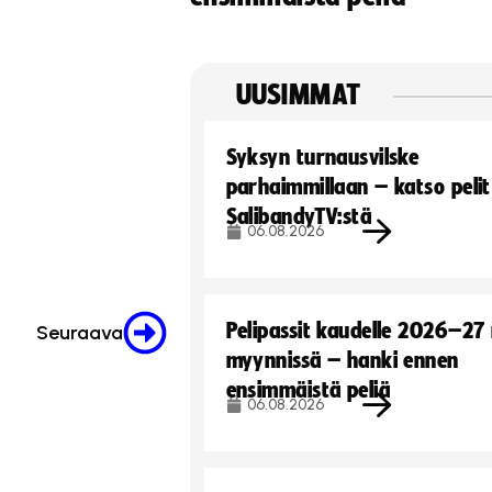
UUSIMMAT
Syksyn turnausvilske
parhaimmillaan – katso pelit
SalibandyTV:stä
06.08.2026
Pelipassit kaudelle 2026–27
Seuraava
myynnissä – hanki ennen
ensimmäistä peliä
06.08.2026