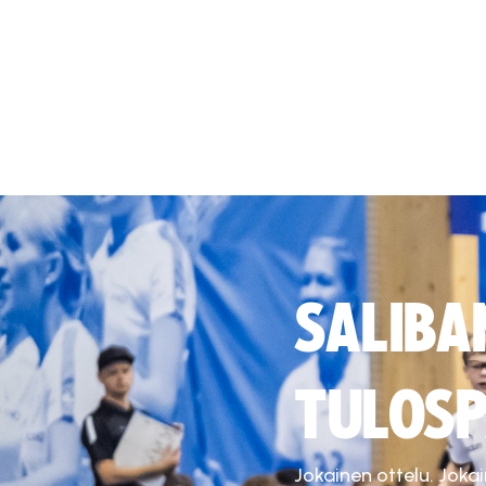
SALIBA
TULOSP
Jokainen ottelu. Joka