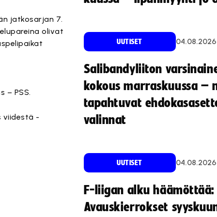
än jatkosarjan 7.
elupareina olivat
04.08.2026
UUTISET
uspelipaikat
Salibandyliiton varsinain
kokous marraskuussa – 
ns – PSS.
tapahtuvat ehdokasasette
 viidestä -
valinnat
04.08.2026
UUTISET
F-liigan alku häämöttää:
Avauskierrokset syyskuu