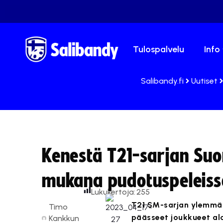
Tulospalvelu
Info
Salibandy.fi
Uutiset
Kenestä T21-sarjan Su
mukana pudotuspeleiss
Lukukertoja:
255
T21 SM-sarjan ylemmän 
Timo
päässeet joukkueet alo
Kankkun