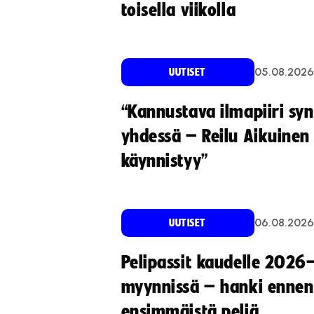
toisella viikolla
05.08.2026
UUTISET
“Kannustava ilmapiiri sy
yhdessä – Reilu Aikuinen 
käynnistyy”
06.08.2026
UUTISET
Pelipassit kaudelle 2026
myynnissä – hanki ennen
ensimmäistä peliä