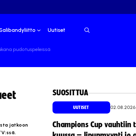
Salibandyliitto
Uutiset
ukana pudotuspeleissä
SUOSITTUA
ueet
02.08.2026
UUTISET
Champions Cup vauhtiin 
asta jatkoon
TV:ssä.
kuussa – lipunmyynti jo 