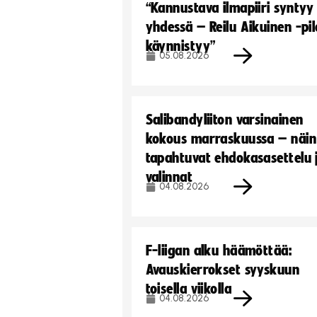
“Kannustava ilmapiiri syntyy
yhdessä – Reilu Aikuinen -pil
käynnistyy”
05.08.2026
Salibandyliiton varsinainen
kokous marraskuussa – näin
tapahtuvat ehdokasasettelu 
valinnat
04.08.2026
F-liigan alku häämöttää:
Avauskierrokset syyskuun
toisella viikolla
04.08.2026