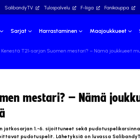
SalibandyTV
Tulospalvelu
F-liiga
Fanikauppa
Sarjat
Harrastaminen
Maajoukkueet
Kenestä T21-sarjan Suomen mestari? – Nämä joukkueet m
omen mestari? – Nämä joukk
ä
jatkosarjan 1.-6. sijoittuneet sekä pudotuspelikarsinn
ittavat pudotuspelit. Lähetyksiä on luvassa Salibandy