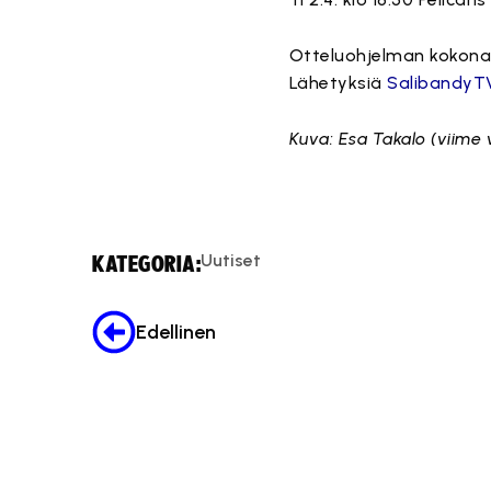
Otteluohjelman kokona
Lähetyksiä
SalibandyT
Kuva: Esa Takalo (viime 
Uutiset
KATEGORIA:
Edellinen