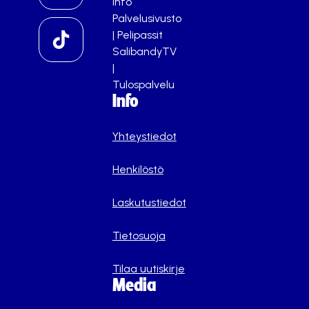
info
Palvelusivusto
|
Pelipassit
SalibandyTV
|
Tulospalvelu
Info
Yhteystiedot
Henkilöstö
Laskutustiedot
Tietosuoja
Tilaa uutiskirje
Media