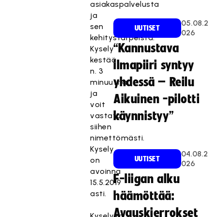
asiakaspalvelusta
ja
05.08.2
sen
UUTISET
026
kehitystarpeista.
“Kannustava
Kysely
kestää
ilmapiiri syntyy
n. 3
yhdessä – Reilu
minuuttia
ja
Aikuinen -pilotti
voit
käynnistyy”
vastata
siihen
nimettömästi.
Kysely
04.08.2
UUTISET
on
026
avoinna
F-liigan alku
15.5.2019
asti.
häämöttää:
Avauskierrokset
Kyselyyn