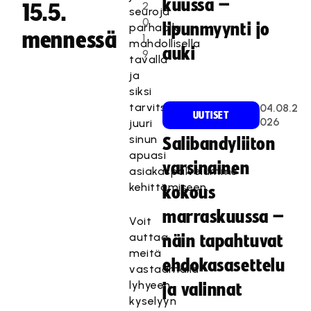
kuussa –
2
15.5.
seuroja
0
lipunmyynti jo
parhaalla
mennessä
1
mahdollisella
auki
9
tavalla
ja
siksi
tarvitsemme
04.08.2
UUTISET
026
juuri
sinun
Salibandyliiton
apuasi
varsinainen
asiakaspalvelumme
kehittämiseen.
kokous
marraskuussa –
Voit
auttaa
näin tapahtuvat
meitä
ehdokasasettelu
vastaamalla
lyhyeen
ja valinnat
kyselyyn