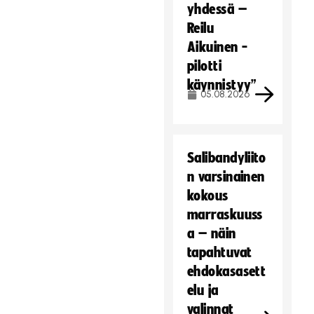
yhdessä –
Reilu
Aikuinen -
pilotti
käynnistyy”
05.08.2026
Salibandyliito
n varsinainen
kokous
marraskuuss
a – näin
tapahtuvat
ehdokasasett
elu ja
valinnat