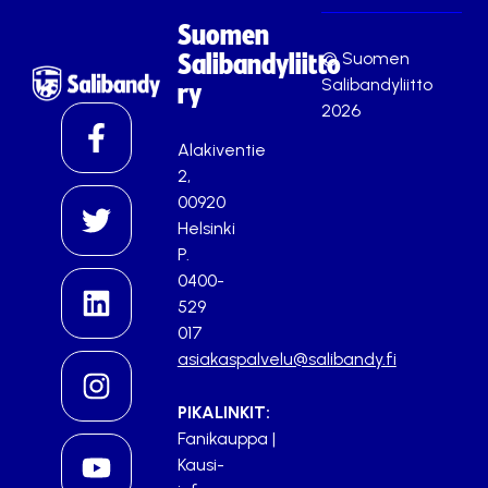
Suomen
© Suomen
Salibandyliitto
Salibandyliitto
ry
2026
Alakiventie
2,
00920
Helsinki
P.
0400-
529
017
asiakaspalvelu@salibandy.fi
PIKALINKIT:
Fanikauppa
|
Kausi-