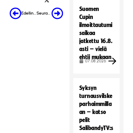
Suomen
Edellinen
Seuraava
Cupin
ilmoittautumi
saikaa
jatkettu 16.8.
asti – vielä
ehtii mukaan
07.08.2026
Syksyn
turnausvilske
parhaimmilla
an – katso
pelit
SalibandyTV:s