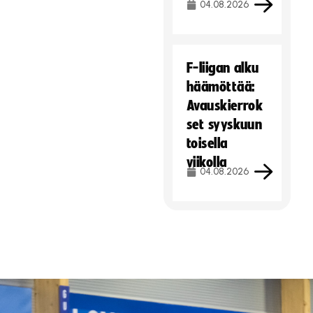
04.08.2026
F-liigan alku
häämöttää:
Avauskierrok
set syyskuun
toisella
viikolla
04.08.2026