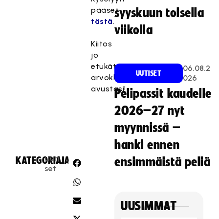
pääset
syyskuun toisella
tästä
.
viikolla
Kiitos
jo
etukäteen
06.08.2
UUTISET
arvokkaasta
026
avustasi!
Pelipassit kaudelle
2026–27 nyt
myynnissä –
hanki ennen
Uuti
KATEGORIA:
JAA:
ensimmäistä peliä
set
UUSIMMAT