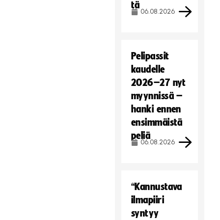
tä
06.08.2026
Pelipassit
kaudelle
2026–27 nyt
myynnissä –
hanki ennen
ensimmäistä
peliä
06.08.2026
“Kannustava
ilmapiiri
syntyy