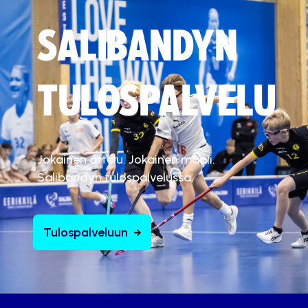
SALIBANDYN
TULOSPALVELU
Jokainen ottelu. Jokainen maali.
Salibandyn tulospalvelussa.
Tulospalveluun