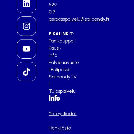
529
017
asiakaspalvelu@salibandy.fi
PIKALINKIT:
Fanikauppa
|
Kausi-
info
Palvelusivusto
|
Pelipassit
SalibandyTV
|
Tulospalvelu
Info
Yhteystiedot
Henkilöstö