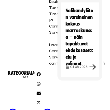
Kouluttajat
Tuomo
Salibandyliito
Timonen
n varsinainen
ja
kokous
Carita
marraskuuss
Sarvanko
a – näin
tapahtuvat
Lisätiedot:
ehdokasasett
Carita
elu ja
Sarvanko,
carita.sarvanko@salibandy.fi
valinnat
04.08.2026
Uuti
KATEGORIA:
JAA:
set