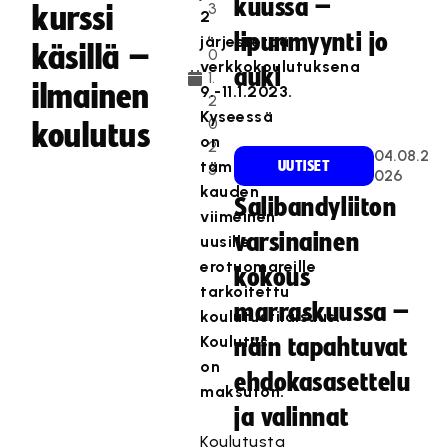
kuussa –
3
kurssi
2
.
lipunmyynti jo
järjestetään
käsillä –
0
verkkokoulutuksena
auki
1.
ilmainen
9.-11.1.2023.
2
Kyseessä
0
koulutus
on
2
04.08.2
tämän
UUTISET
3
026
kauden
Salibandyliiton
viimeinen
varsinainen
uusille
erotuomareille
kokous
tarkoitettu
marraskuussa –
koulutustilaisuus.
Koulutus
näin tapahtuvat
on
ehdokasasettelu
maksuton.
ja valinnat
Koulutusta