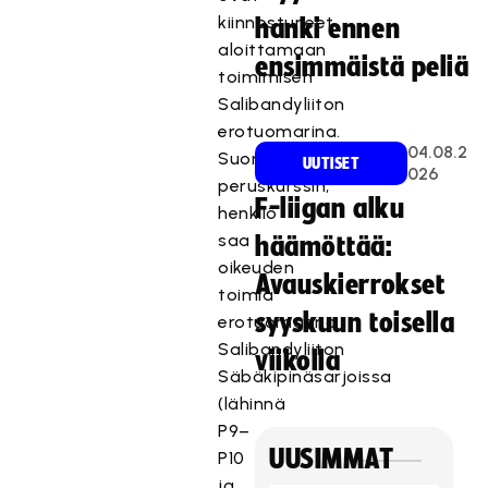
kiinnostuneet
hanki ennen
aloittamaan
ensimmäistä peliä
toimimisen
Salibandyliiton
erotuomarina.
04.08.2
Suorittamalla
UUTISET
026
peruskurssin,
F-liigan alku
henkilö
saa
häämöttää:
oikeuden
Avauskierrokset
toimia
syyskuun toisella
erotuomarina
Salibandyliiton
viikolla
Säbäkipinäsarjoissa
(lähinnä
P9–
UUSIMMAT
P10
ja