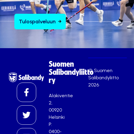
Tulospalveluun
Suomen
© Suomen
Salibandyliitto
Salibandyliitto
ry
2026
Alakiventie
2,
00920
Helsinki
P.
0400-