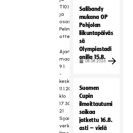
T10)
Salibandy
ja
mukana OP
osassa
Pohjolan
Pelimaailman
liikuntapäiväs
otteluita.
sä
Olympiastadi
Ajankohta:
onilla 15.8.
maanantai
08.08.2026
9.1.
-
keskiviikko
Suomen
11.1.2023
Cupin
klo
17.30-
ilmoittautumi
21
saikaa
Sijainti:
jatkettu 16.8.
verkkokoulutus
asti – vielä