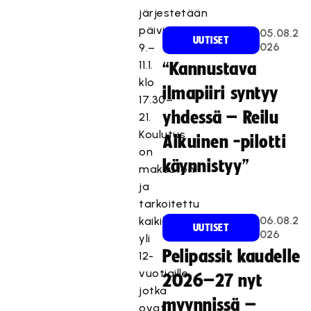
järjestetään
päivittäin
05.08.2
UUTISET
026
9.–
11.1.
“Kannustava
klo
ilmapiiri syntyy
17.30–
yhdessä – Reilu
21.
Koulutus
Aikuinen -pilotti
on
käynnistyy”
maksuton
ja
tarkoitettu
06.08.2
kaikille
UUTISET
026
yli
Pelipassit kaudelle
12-
vuotiaille,
2026–27 nyt
jotka
myynnissä –
ovat