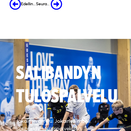
Edellinen
Seuraava
SALIBANDYN
TULOSPALVELU
Jokainen ottelu. Jokainen maali.
Salibandyn tulospalvelussa.