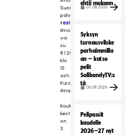
Ilmoittautuminen:
ehtii mukaan
07.08.2026
Suomisport-
palvelussa
täällä.
Ilmoittautua
Syksyn
voi
turnausvilske
su
parhaimmilla
8.1.2023
an – katso
klo
pelit
15
SalibandyTV:s
asti.
tä
Kurssimaksu:
06.08.2026
ilmainen
Koulutuksen
kesto
Pelipassit
on
kaudelle
3
2026–27 nyt