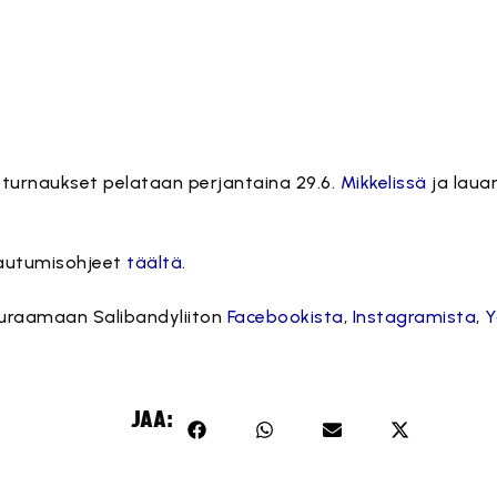
lyturnaukset pelataan perjantaina 29.6.
Mikkelissä
ja laua
ttautumisohjeet
täältä
.
uraamaan Salibandyliiton
Facebookista
,
Instagramista
,
Y
JAA: