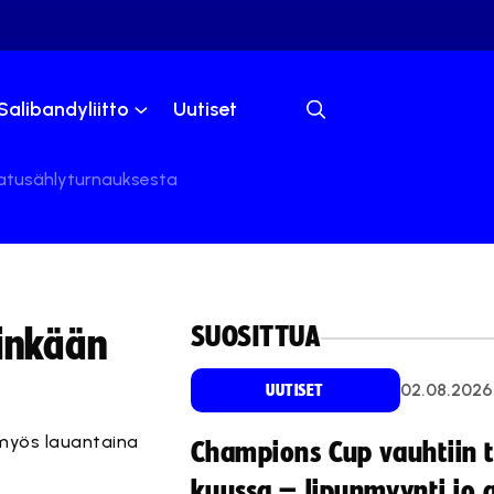
Salibandyliitto
Uutiset
 katusählyturnauksesta
SUOSITTUA
vinkään
02.08.2026
UUTISET
 myös lauantaina
Champions Cup vauhtiin 
kuussa – lipunmyynti jo 