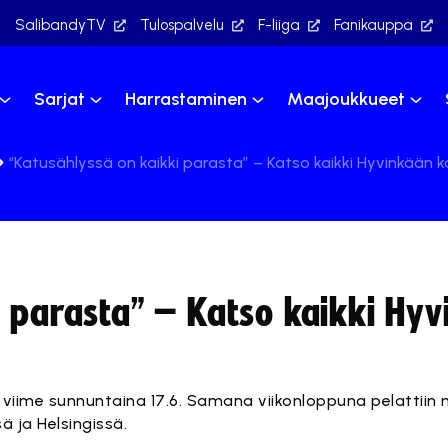
SalibandyTV
Tulospalvelu
F-liiga
Fanikauppa
Sarjat
Harrastaminen
Maajoukkueet
“Katusählyssä on kaikki parasta” – Katso kaikki Hyvinkään
i parasta” – Katso kaikki Hy
 viime sunnuntaina 17.6. Samana viikonloppuna pelattiin
ä ja Helsingissä.