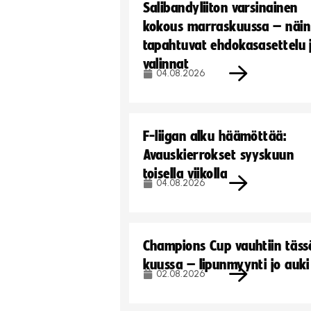
Salibandyliiton varsinainen
kokous marraskuussa – näin
tapahtuvat ehdokasasettelu 
valinnat
04.08.2026
F-liigan alku häämöttää:
Avauskierrokset syyskuun
toisella viikolla
04.08.2026
Champions Cup vauhtiin täss
kuussa – lipunmyynti jo auki
02.08.2026