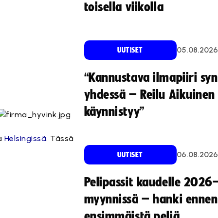
toisella viikolla
05.08.2026
UUTISET
“Kannustava ilmapiiri sy
yhdessä – Reilu Aikuinen 
käynnistyy”
ja
Helsingissä
. Tässä
06.08.2026
UUTISET
Pelipassit kaudelle 2026
myynnissä – hanki ennen
ensimmäistä peliä