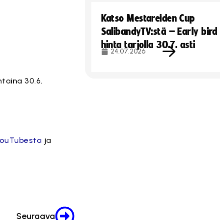
Katso Mestareiden Cup
SalibandyTV:stä – Early bird
hinta tarjolla 30.7. asti
24.07.2026
ntaina 30.6.
ouTubesta
ja
Seuraava