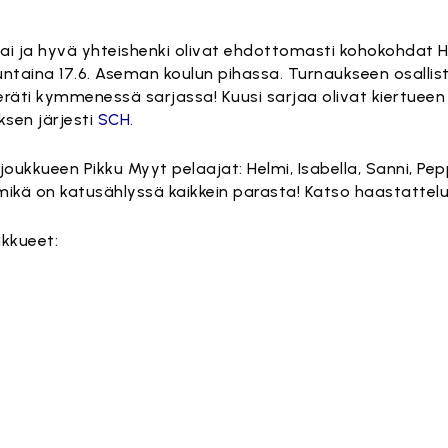
ltö on estetty, koska se vaatii markkinointievästeitä.
Hyväksy markkinointievästeet
tai ja hyvä yhteishenki olivat ehdottomasti kohokohdat 
untaina 17.6. Aseman koulun pihassa. Turnaukseen osallis
eräti kymmenessä sarjassa! Kuusi sarjaa olivat kiertueen 
ksen järjesti
SCH
.
oukkueen Pikku Myyt pelaajat: Helmi, Isabella, Sanni, Peppi
ikä on katusählyssä kaikkein parasta! Katso haastattelu
kkueet: