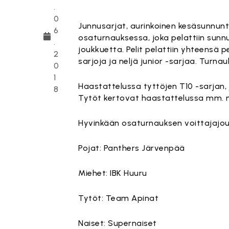
.
Tämä sisä
0
Junnusarjat, aurinkoinen kesäsunnun
6
osaturnauksessa, joka pelattiin sunn
.
joukkuetta. Pelit pelattiin yhteensä p
2
sarjoja ja neljä junior -sarjaa. Turnau
0
1
Haastattelussa tyttöjen T10 -sarjan, j
8
Tytöt kertovat haastattelussa mm. m
Hyvinkään osaturnauksen voittajajou
Pojat: Panthers Järvenpää
Miehet: IBK Huuru
Tytöt: Team Apinat
Naiset: Supernaiset