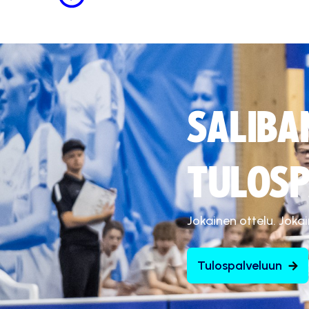
SALIBA
TULOSP
Jokainen ottelu. Joka
Tulospalveluun