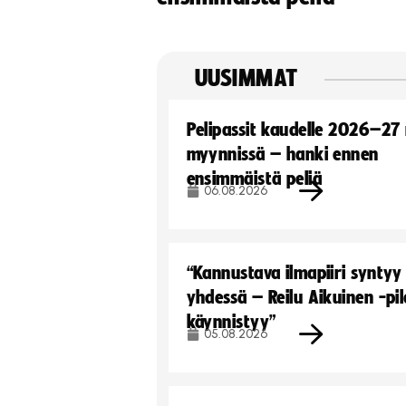
UUSIMMAT
Pelipassit kaudelle 2026–27
myynnissä – hanki ennen
ensimmäistä peliä
06.08.2026
“Kannustava ilmapiiri syntyy
yhdessä – Reilu Aikuinen -pil
käynnistyy”
05.08.2026