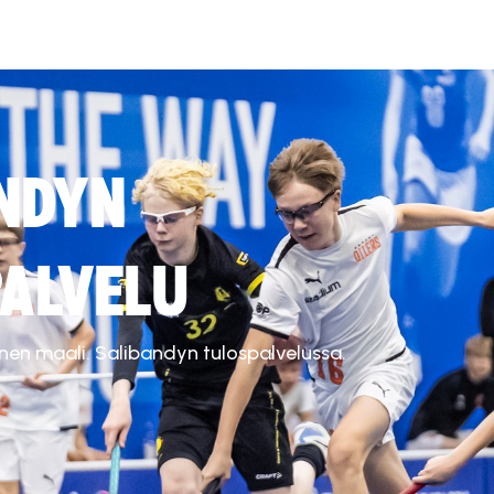
NDYN
ALVELU
inen maali. Salibandyn tulospalvelussa.