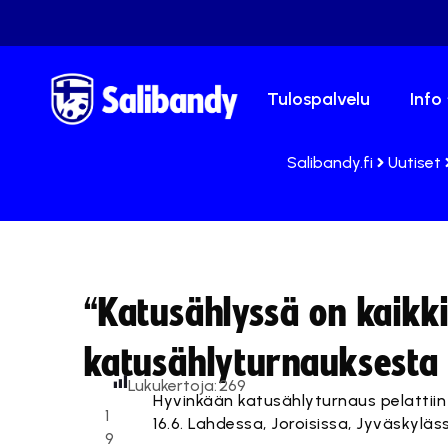
Tulospalvelu
Info
Salibandy.fi
Uutiset
“Katusählyssä on kaikk
katusählyturnauksesta
Lukukertoja:
269
Hyvinkään katusählyturnaus pelattiin
1
16.6. Lahdessa, Joroisissa, Jyväskyläss
9