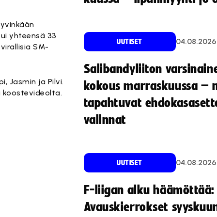
Hyvinkään
tui yhteensä 33
04.08.2026
UUTISET
virallisia SM-
Salibandyliiton varsinain
, Jasmin ja Pilvi.
kokous marraskuussa – 
 koostevideolta.
tapahtuvat ehdokasasette
valinnat
04.08.2026
UUTISET
F-liigan alku häämöttää:
Avauskierrokset syyskuu