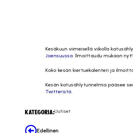
Kesäkuun viimeisellä viikolla katusäh
Joensuussa
. Ilmoittaudu mukaan nyt!
Koko kesän kiertuekalenteri ja ilmoi
Kesän katusählytunnelmia pääsee se
Twitteristä
.
Uutiset
KATEGORIA:
Edellinen