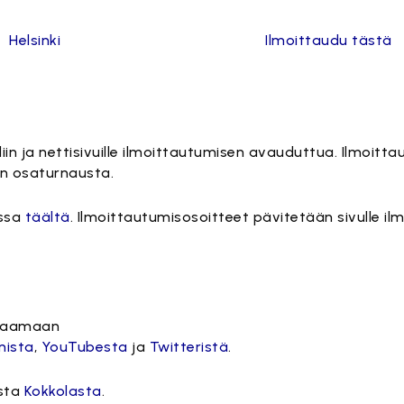
Helsinki
Ilmoittaudu tästä
eliin ja nettisivuille ilmoittautumisen avauduttua. Ilmoit
en osaturnausta.
issa
täältä
. Ilmoittautumisosoitteet pävitetään sivulle i
uraamaan
mista
,
YouTubesta
ja
Twitteristä
.
esta
Kokkolasta
.