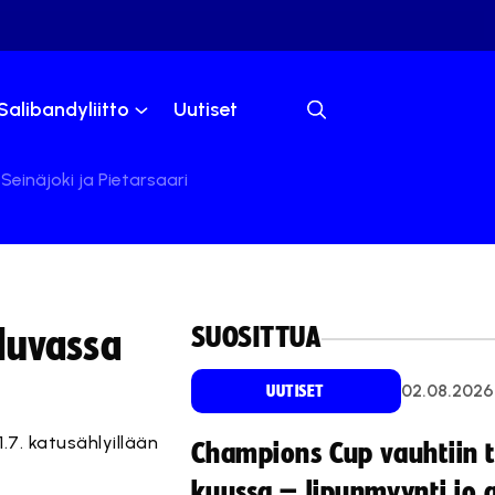
Salibandyliitto
Uutiset
einäjoki ja Pietarsaari
SUOSITTUA
luvassa
02.08.2026
UUTISET
.7. katusählyillään
Champions Cup vauhtiin 
kuussa – lipunmyynti jo 