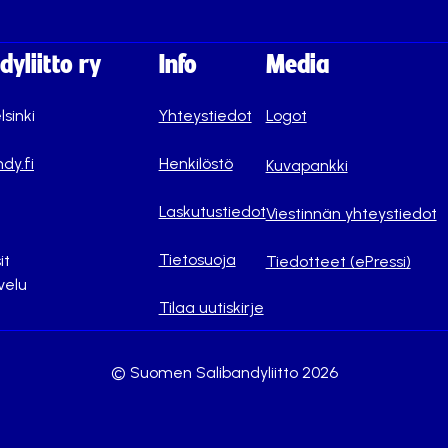
yliitto ry
Info
Media
lsinki
Yhteystiedot
Logot
dy.fi
Henkilöstö
Kuvapankki
Laskutustiedot
Viestinnän yhteystiedot
Tietosuoja
it
Tiedotteet (ePressi)
velu
Tilaa uutiskirje
© Suomen Salibandyliitto 2026