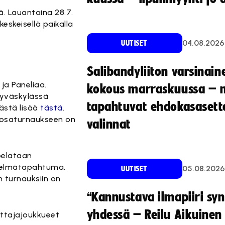
ä. Lauantaina 28.7.
eskeisellä paikalla
04.08.2026
UUTISET
Salibandyliiton varsinain
ja Paneliaa.
kokous marraskuussa – 
Jyväskylässä
tapahtuvat ehdokasasette
ästä lisää
tästä
.
n osaturnaukseen on
valinnat
pelataan
stelmätapahtuma.
05.08.2026
UUTISET
n turnauksiin on
“Kannustava ilmapiiri sy
yhdessä – Reilu Aikuinen 
ittajajoukkueet