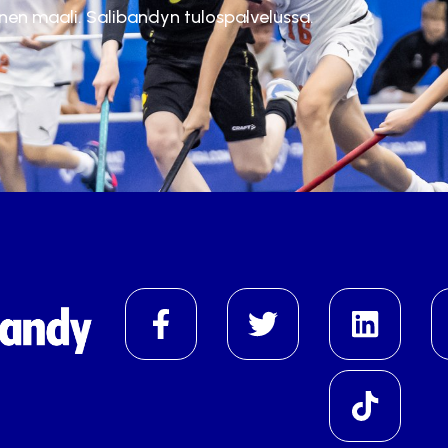
inen maali. Salibandyn tulospalvelussa.