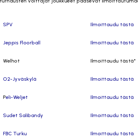
aturnausten voittajat joukkueet pääsevät ilmoittautum
SPV
Ilmoittaudu tästä
Jeppis Floorball
Ilmoittaudu tästä
Welhot
Ilmoittaudu tästä*
O2-Jyväskylä
Ilmoittaudu tästä
P
eli-Weljet
Ilmoittaudu tästä
Sudet Salibandy
Ilmoittaudu tästä
FBC Turku
Ilmoittaudu tästä