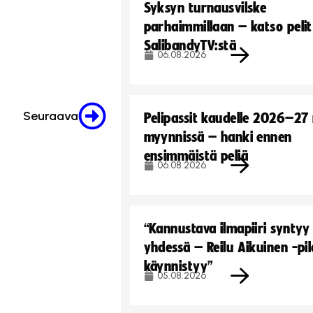
Syksyn turnausvilske
parhaimmillaan – katso pelit
SalibandyTV:stä
06.08.2026
Seuraava
Pelipassit kaudelle 2026–27
myynnissä – hanki ennen
ensimmäistä peliä
06.08.2026
“Kannustava ilmapiiri syntyy
yhdessä – Reilu Aikuinen -pil
käynnistyy”
05.08.2026