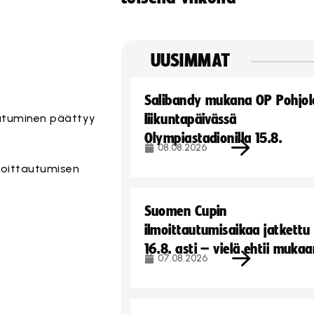
UUSIMMAT
Salibandy mukana OP Pohjol
tautuminen päättyy
liikuntapäivässä
Olympiastadionilla 15.8.
08.08.2026
lmoittautumisen
Suomen Cupin
ilmoittautumisaikaa jatkettu
16.8. asti – vielä ehtii muka
07.08.2026