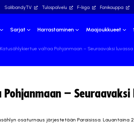
SalibandyTV
Tulospalvelu
F-liiga
Fanikauppa
Sarjat
Harrastaminen
Maajoukkueet
Katusählykiertue valtaa Pohjanmaan – Seuraavaksi luvassa S
a Pohjanmaan – Seuraavaksi 
tusählyn osaturnaus järjestetään Paraisissa. Lauantaina 21