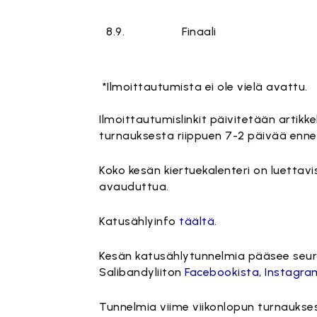
8.9.
Finaali
*Ilmoittautumista ei ole vielä avattu.
Ilmoittautumislinkit päivitetään artikk
turnauksesta riippuen 7-2 päivää enn
Koko kesän kiertuekalenteri on luettav
avauduttua.
Katusählyinfo
täältä
.
Kesän katusählytunnelmia pääsee se
Salibandyliiton
Facebookista
,
Instagra
Tunnelmia viime viikonlopun turnauks