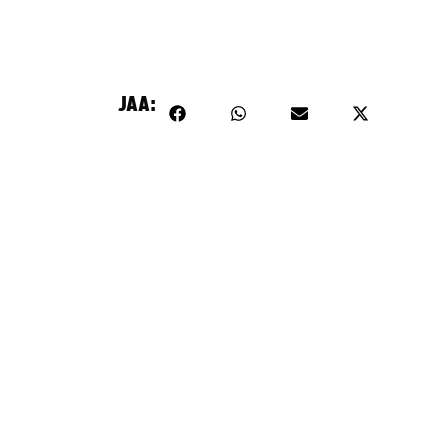
tö on estetty, koska se vaatii markkinointievästeitä.
Hyväksy markkinointievästeet
JAA: