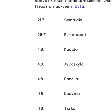
saavat kutsun finaaliturnaukseen. Os
finaaliturnaukseen
tästä
.
21.7.
Seinäjoki
28.7.
Pietarsaari
4.8.
Kuopio
4.8.
Jyväskylä
4.8.
Panelia
11.8.
Kouvola
11.8.
Turku