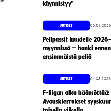
aan
käynnistyy”
06.08.2026
UUTISET
Pelipassit kaudelle 2026
myynnissä – hanki ennen
ensimmäistä peliä
04.08.2026
UUTISET
F-liigan alku häämöttää:
Avauskierrokset syyskuu
toisella viikolla