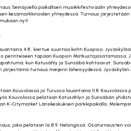
aus Seinäjoella paikallisen musiikkifestivaalin yhteydess
isen kesämarkkinoiden yhteydessä. Turnaus järjestetään k
 mukaan nyt!
:
uantaina 4.8., kiertue suuntaa kohti Kuopioo, Jyväskylää 
jo perinteiseen tapaan Kuopion Matkustajasatamassa. 
tapahtuma, kun Katusähly ja Sunsäbä kohtaavat. Sunsäb
an järjestämä turnaus meijerin läheisyydessä. Jyväskylä
ataan Kouvolassa ja Turussa lauantaina 11.8. Kouvolassa 
 Myös Kouvolassa pelataan Katusählyn ja Sunsäbän yhdi
aan K-Citymarket Länsikeskuksen parkkipaikalla. Molempii
us, joka pelataan la 8.9. Helsingissä. Osaturnausten vo