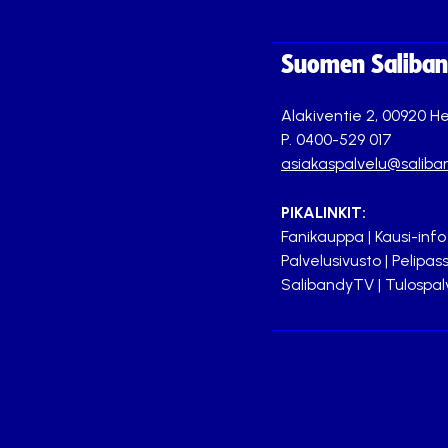
Suomen Saliband
Alakiventie 2, 00920 He
P. 0400-529 017
asiakaspalvelu@saliban
PIKALINKIT:
Fanikauppa
|
Kausi-info
Palvelusivusto
|
Pelipass
SalibandyTV
|
Tulospal