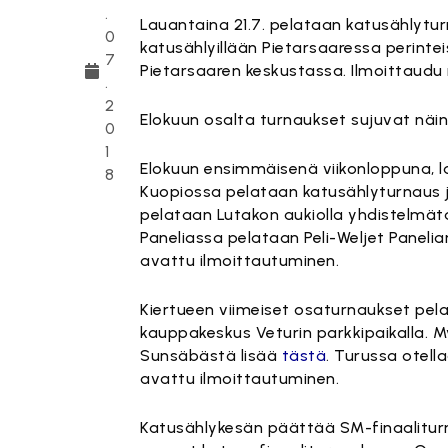
.
Lauantaina 21.7. pelataan katusählyturn
0
katusählyillään Pietarsaaressa perinte
7
Pietarsaaren keskustassa. Ilmoittaudu
.
2
Elokuun osalta turnaukset sujuvat näin
0
1
Elokuun ensimmäisenä viikonloppuna, la
8
Kuopiossa pelataan katusählyturnaus 
pelataan Lutakon aukiolla yhdistelmä
Paneliassa pelataan Peli-Weljet Paneli
avattu ilmoittautuminen.
Kiertueen viimeiset osaturnaukset pel
kauppakeskus Veturin parkkipaikalla.
Sunsäbästä lisää
tästä
. Turussa otell
avattu ilmoittautuminen.
Katusählykesän päättää SM-finaaliturna