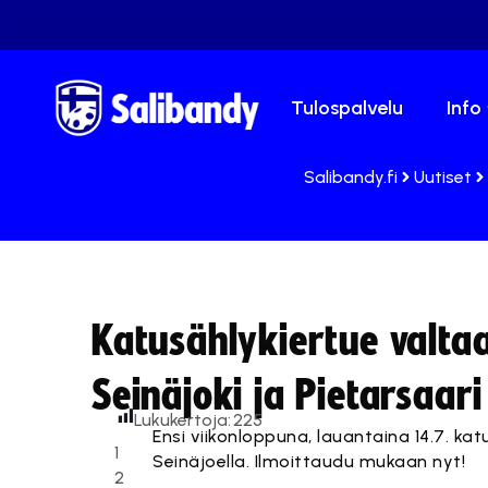
Tulospalvelu
Info
Salibandy.fi
Uutiset
Katusählykiertue valta
Seinäjoki ja Pietarsaari
Lukukertoja:
225
Ensi viikonloppuna, lauantaina 14.7. ka
1
Seinäjoella. Ilmoittaudu mukaan nyt!
2