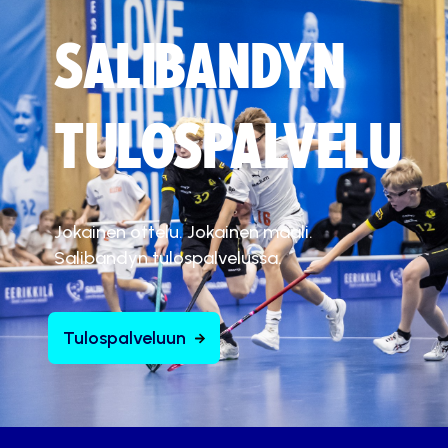
SALIBANDYN
TULOSPALVELU
Jokainen ottelu. Jokainen maali.
Salibandyn tulospalvelussa.
Tulospalveluun