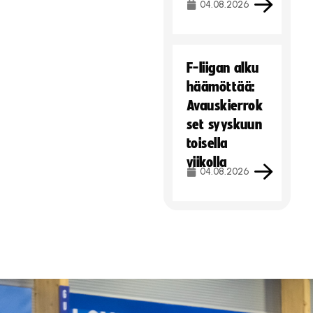
04.08.2026
F-liigan alku
häämöttää:
Avauskierrok
set syyskuun
toisella
viikolla
04.08.2026