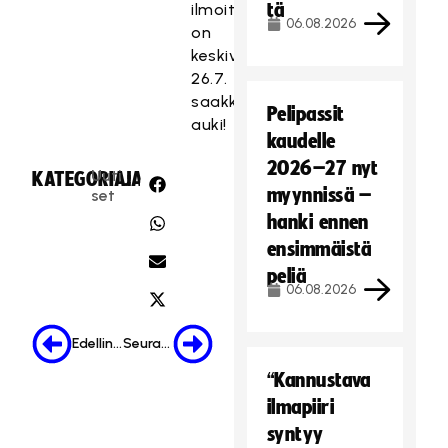
tä
ilmoittautuminen
06.08.2026
on
keskiviikkoon
26.7.
saakka
Pelipassit
auki!
kaudelle
2026–27 nyt
Uuti
KATEGORIA:
JAA:
myynnissä –
set
hanki ennen
ensimmäistä
peliä
06.08.2026
Edellinen
Seuraava
“Kannustava
ilmapiiri
syntyy