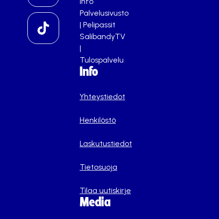
info
Palvelusivusto
|
Pelipassit
SalibandyTV
|
Tulospalvelu
Info
Yhteystiedot
Henkilöstö
Laskutustiedot
Tietosuoja
Tilaa uutiskirje
Media