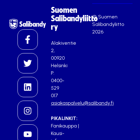
Suomen
© Suomen
Salibandyliitto
Salibandyliitto
ry
2026
Alakiventie
2,
00920
Helsinki
P.
0400-
529
017
asiakaspalvelu@salibandy.fi
PIKALINKIT:
Fanikauppa
|
Kausi-