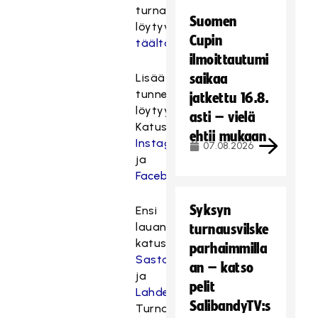
turnauksesta
Suomen
löytyvät
Cupin
täältä
!
ilmoittautumi
Lisää
saikaa
tunnelmia
jatkettu 16.8.
löytyy
asti – vielä
Katusählyn
ehtii mukaan
Instagramista
07.08.2026
ja
Facebookista
!
Syksyn
Ensi
lauantaina
turnausvilske
katusählyillään
parhaimmilla
Sastamalassa
an – katso
ja
pelit
Lahdessa
!
SalibandyTV:s
Turnauksiin