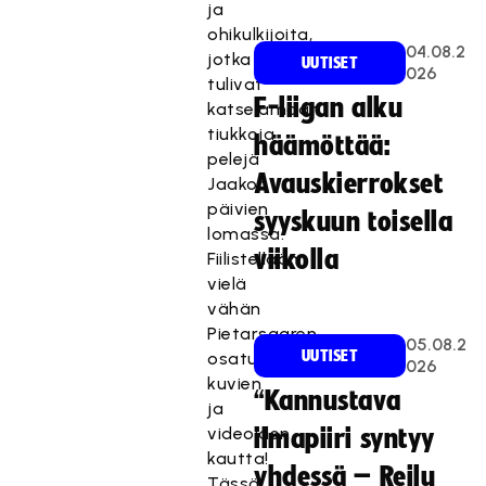
ja
ohikulkijoita,
04.08.2
jotka
UUTISET
026
tulivat
F-liigan alku
katselamaan
tiukkoja
häämöttää:
pelejä
Avauskierrokset
Jaakon
päivien
syyskuun toisella
lomassa.
viikolla
Fiilistellään
vielä
vähän
Pietarsaaren
05.08.2
UUTISET
osaturnausta
026
kuvien
“Kannustava
ja
videoiden
ilmapiiri syntyy
kautta!
yhdessä – Reilu
Tässä