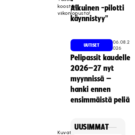
koosteet
Aikuinen -pilotti
viikonlopusta!
käynnistyy”
06.08.2
UUTISET
026
Pelipassit kaudelle
2026–27 nyt
myynnissä –
hanki ennen
ensimmäistä peliä
UUSIMMAT
Kuvat