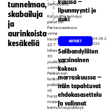
kuussa –
2
tunnelmaa,
Seinäjoella.
0
lipunmyynti jo
skabailuja
1
Katusählyturnaus
auki
7
ja
pelattiin
Pietarsaaressa
aurinkoista
viime
04.08.2
lauantaina
kesäkeliä
UUTISET
026
22.7.
lähes
Salibandyliiton
30
varsinainen
joukkueen
voimin!
kokous
Pelikansan
marraskuussa –
lisäksi
paikalla
näin tapahtuvat
oli
ehdokasasettelu
hurja
määrä
ja valinnat
kannustusjoukkoja