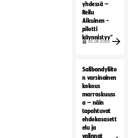
yhdessä –
Reilu
Aikuinen -
pilotti
käynnistyy”
05.08.2026
Salibandyliito
n varsinainen
kokous
marraskuuss
a – näin
tapahtuvat
ehdokasasett
elu ja
valinnat