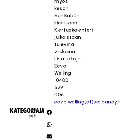
myös
kesän
SunSäbä-
kiertueen.
Kiertuekalenteri
julkaistaan
tulevina
viikkoina.
Lisätietoja:
Eeva
Welling
0400
529
006
eeva.welling(at)salibandy.fi
Uuti
KATEGORIA:
JAA:
set