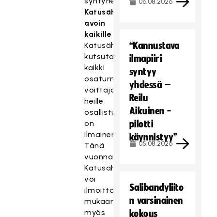
syntyneet).
06.08.2026
Katusählyfinaali
avoin
kaikille
“Kannustava
Katusählyfinaaliin
kutsutaan
ilmapiiri
kaikki
syntyy
osaturnausten
yhdessä –
voittajajoukkueet,
Reilu
heille
Aikuinen -
osallistuminen
on
pilotti
ilmainen.
käynnistyy”
05.08.2026
Tänä
vuonna
Katusählyfinaaliin
voi
Salibandyliito
ilmoittautua
n varsinainen
mukaan
myös
kokous