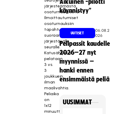
seurojen
Aikuinen -pilotti
järjesteämästä
käynnistyy”
osaturnauksesta.
Ilmoittautumiset
osaturnauksiin
tapahtuvat
06.08.2
UUTISET
suoraan
026
järjestävälle
Pelipassit kaudelle
seuralle.
2026–27 nyt
Katusählyssä
pelataan
myynnissä –
3 vs.
hanki ennen
3
joukkuein,
ensimmäistä peliä
ilman
maalivahtia.
Peliaika
on
UUSIMMAT
1x12
minuuttia.