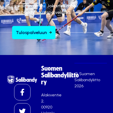
Jokainen ottelu. Jokainen maali.
Salibandyn tulospalvelussa.
Tulospalveluun
Suomen
© Suomen
Salibandyliitto
Salibandyliitto
ry
2026
Alakiventie
2,
00920