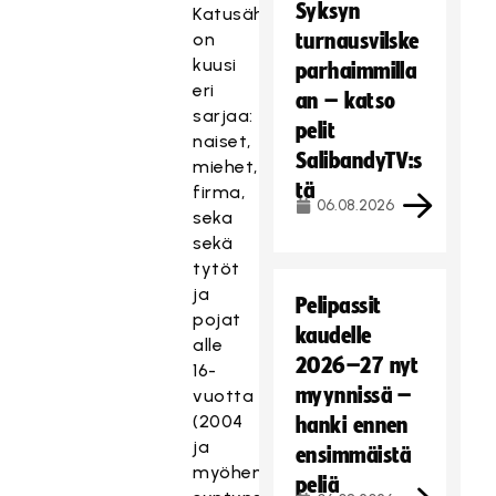
Syksyn
Katusählyssä
on
turnausvilske
kuusi
parhaimmilla
eri
an – katso
sarjaa:
pelit
naiset,
SalibandyTV:s
miehet,
tä
firma,
06.08.2026
seka
sekä
tytöt
ja
Pelipassit
pojat
kaudelle
alle
2026–27 nyt
16-
myynnissä –
vuotta
(2004
hanki ennen
ja
ensimmäistä
myöhemmin
peliä