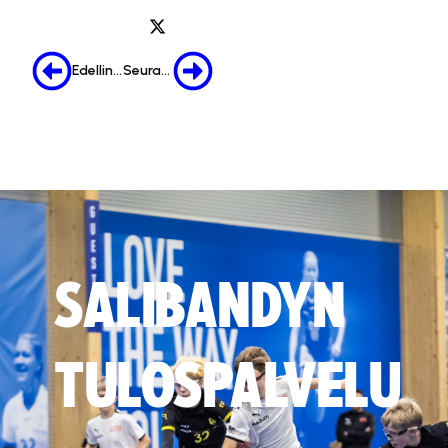
Edellinen
Seuraava
SALIBANDYN
TULOSPALVELU