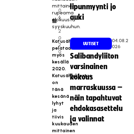
.
lipunmyynti jo
mittainen
0
rupeama
auki
6
elokuusta
.
syyskuuhun.
2
0
04.08.2
Katusählyä
UUTISET
2
026
pelataan
0
myös
Salibandyliiton
kesällä
varsinainen
2020.
Katusählykiertue
kokous
on
marraskuussa –
tänä
kesänä
näin tapahtuvat
lyhyt
ehdokasasettelu
ja
tiivis
ja valinnat
kuukauden
mittainen