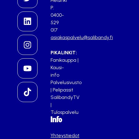
Helsinki
P.
0400-
529
017
asiakaspalvelu@salibandy.fi
PIKALINKIT:
Fanikauppa
|
Kausi-
info
Palvelusivusto
|
Pelipassit
SalibandyTV
|
Tulospalvelu
Info
Yhteystiedot