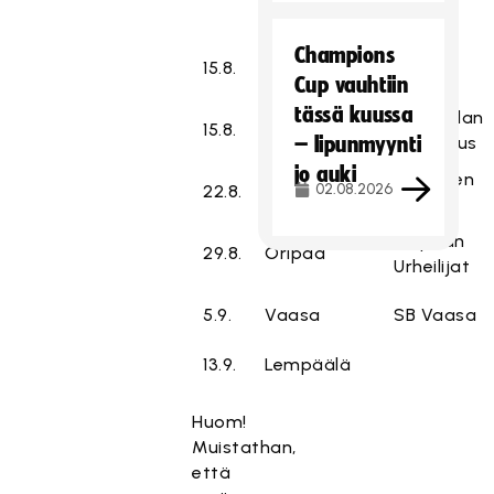
Champions
15.8.
Jyväskylä
O2JKL
Cup vauhtiin
tässä kuussa
Roismalan
15.8.
Sastamala
– lipunmyynti
Ponnistus
jo auki
Laitumen
02.08.2026
22.8.
Punkalaidun
Pallo
Oripään
29.8.
Oripää
Urheilijat
5.9.
Vaasa
SB Vaasa
13.9.
Lempäälä
Huom!
Muistathan,
että