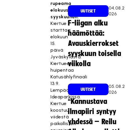
rupeama
04.08.2
elokuusta
UUTISET
026
syyskuuhun.
F-liigan alku
Kiertue
starttaa
häämöttää:
elokuun
Avauskierrokset
15.
päivä
syyskuun toisella
Jyväskylästä.
viikolla
Kiertueen
huipentaa
Katusählyfinaali
13.9.
05.08.2
UUTISET
Lempäälän
026
Ideaparkissa.
“Kannustava
Kiertue
koostuu
ilmapiiri syntyy
viidestä
yhdessä – Reilu
paikallisten