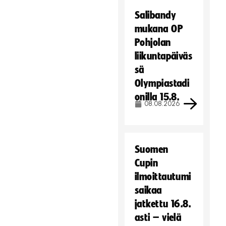
Salibandy
mukana OP
Pohjolan
liikuntapäiväs
sä
Olympiastadi
onilla 15.8.
08.08.2026
Suomen
Cupin
ilmoittautumi
saikaa
jatkettu 16.8.
asti – vielä