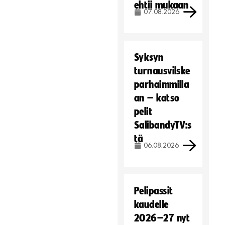
ehtii mukaan
07.08.2026
Syksyn
turnausvilske
parhaimmilla
an – katso
pelit
SalibandyTV:s
tä
06.08.2026
Pelipassit
kaudelle
2026–27 nyt