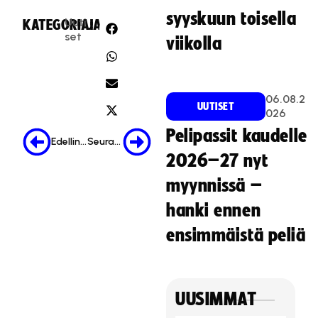
syyskuun toisella
Uuti
KATEGORIA:
JAA:
set
viikolla
06.08.2
UUTISET
026
Pelipassit kaudelle
Edellinen
Seuraava
2026–27 nyt
myynnissä –
hanki ennen
ensimmäistä peliä
UUSIMMAT