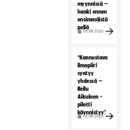
myynnissä –
hanki ennen
ensimmäistä
peliä
06.08.2026
“Kannustava
ilmapiiri
syntyy
yhdessä –
Reilu
Aikuinen -
pilotti
käynnistyy”
05.08.2026