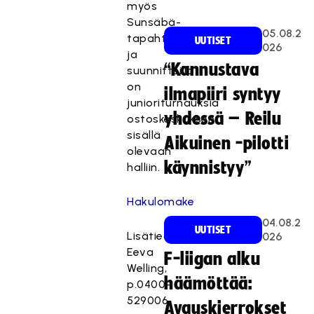
myös
Sunsäbä-
05.08.2
tapahtuma
UUTISET
026
ja
“Kannustava
suunnitteilla
on
ilmapiiri syntyy
junioriturnauksia
yhdessä – Reilu
ostoskeskuksen
sisällä
Aikuinen -pilotti
olevaan
käynnistyy”
halliin.
Hakulomake
04.08.2
UUTISET
Lisätiedot:
026
Eeva
F-liigan alku
Welling,
häämöttää:
p.0400-
529006
Avauskierrokset