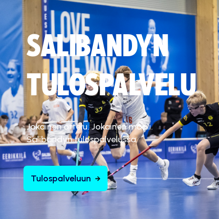
SALIBANDYN
TULOSPALVELU
Jokainen ottelu. Jokainen maali.
Salibandyn tulospalvelussa.
Tulospalveluun