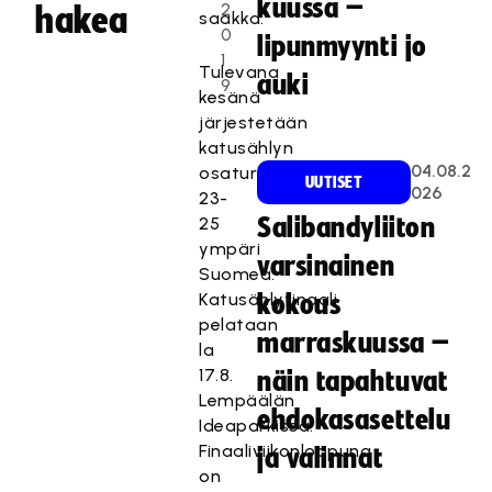
kuussa –
2
hakea
saakka.
0
lipunmyynti jo
1
Tulevana
auki
9
kesänä
järjestetään
katusählyn
04.08.2
osaturnauksia
UUTISET
026
23-
25
Salibandyliiton
ympäri
varsinainen
Suomea.
Katusählyfinaali
kokous
pelataan
marraskuussa –
la
17.8.
näin tapahtuvat
Lempäälän
ehdokasasettelu
Ideaparkissa.
Finaaliviikonloppuna
ja valinnat
on