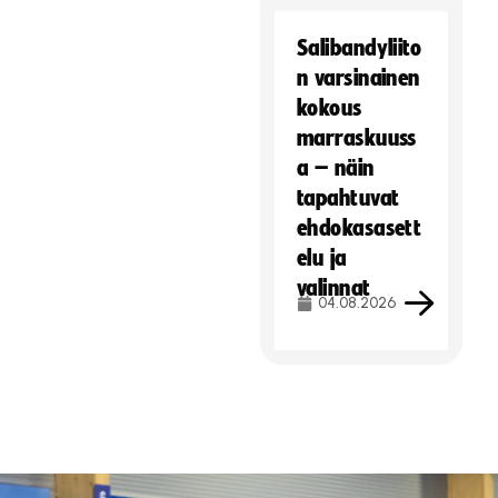
Salibandyliito
n varsinainen
kokous
marraskuuss
a – näin
tapahtuvat
ehdokasasett
elu ja
valinnat
04.08.2026