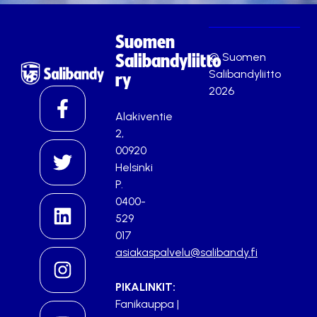
Suomen
© Suomen
Salibandyliitto
Salibandyliitto
ry
2026
Alakiventie
2,
00920
Helsinki
P.
0400-
529
017
asiakaspalvelu@salibandy.fi
PIKALINKIT:
Fanikauppa
|