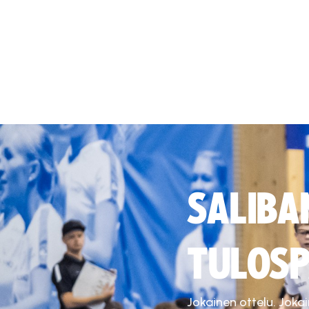
SALIBA
TULOSP
Jokainen ottelu. Joka