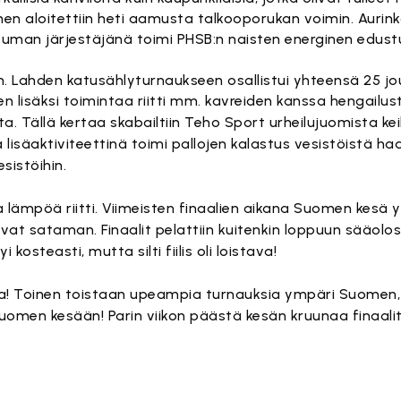
 aloitettiin heti aamusta talkooporukan voimin. Aurinko
uman järjestäjänä toimi PHSB:n naisten energinen edust
nen. Lahden katusählyturnaukseen osallistui yhteensä 25 jo
n lisäksi toimintaa riitti mm. kavreiden kanssa hengailus
ta. Tällä kertaa skabailtiin Teho Sport urheilujuomista ke
 lisäaktiviteettinä toimi pallojen kalastus vesistöistä haav
sistöihin.
 lämpöä riitti. Viimeisten finaalien aikana Suomen kesä yllä
sivat sataman. Finaalit pelattiin kuitenkin loppuun sääol
kosteasti, mutta silti fiilis oli loistava!
a! Toinen toistaan upeampia turnauksia ympäri Suomen,
 Suomen kesään! Parin viikon päästä kesän kruunaa finaali