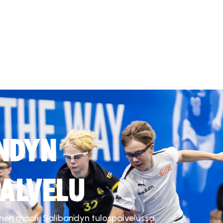
NDYN
ALVELU
inen maali. Salibandyn tulospalvelussa.