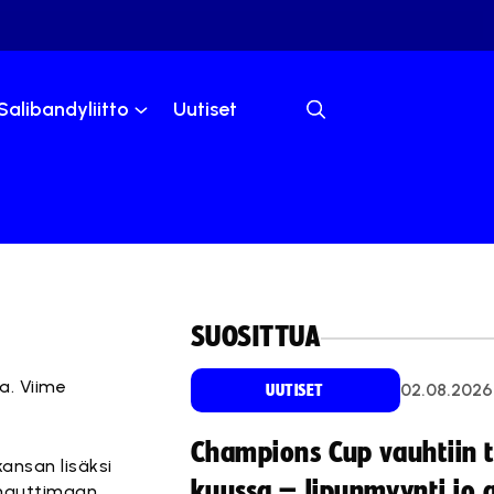
Salibandyliitto
Uutiset
SUOSITTUA
a. Viime
02.08.2026
UUTISET
Champions Cup vauhtiin 
ansan lisäksi
kuussa – lipunmyynti jo 
et nauttimaan