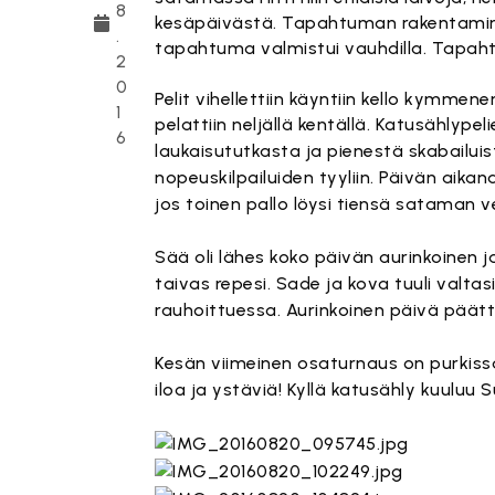
8
kesäpäivästä. Tapahtuman rakentaminen
.
tapahtuma valmistui vauhdilla. Tapaht
2
0
Pelit vihellettiin käyntiin kello kymme
1
pelattiin neljällä kentällä.
Katusählypelie
6
laukaisututkasta ja pienestä skabailuis
nopeuskilpailuiden tyyliin. Päivän aikana
jos toinen pallo löysi tiensä sataman ve
Sää oli lähes koko päivän aurinkoinen ja
taivas repesi. Sade ja kova tuuli valta
rauhoittuessa. Aurinkoinen päivä päättyi 
Kesän viimeinen osaturnaus on purkiss
iloa ja ystäviä! Kyllä katusähly kuuluu