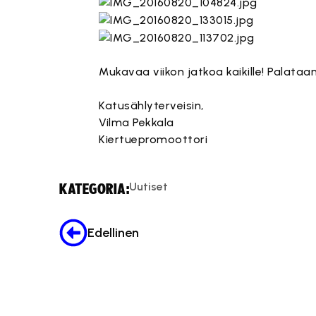
Mukavaa viikon jatkoa kaikille! Palataa
Katusählyterveisin,
Vilma Pekkala
Kiertuepromoottori
Uutiset
KATEGORIA:
Edellinen