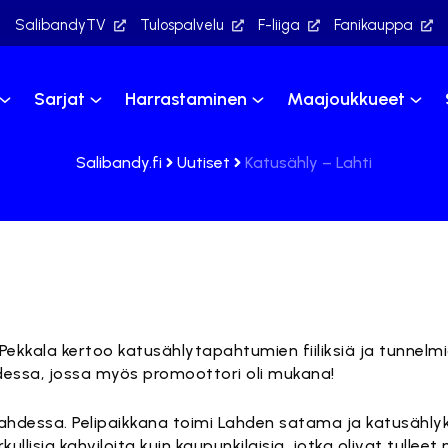
SalibandyTV
Tulospalvelu
F-liiga
Fanikauppa
Sarjat
Harrastaminen
Maajoukkueet
Salibandy.fi
Uutiset
Katusähly – Lahti
ekkala kertoo katusählytapahtumien fiiliksiä ja tunnelmi
hdessa, jossa myös promoottori oli mukana!
Lahdessa. Pelipaikkana toimi Lahden satama ja katusählyk
erkullisia kahviloita kuin kaupunkilaisia, jotka olivat tulle