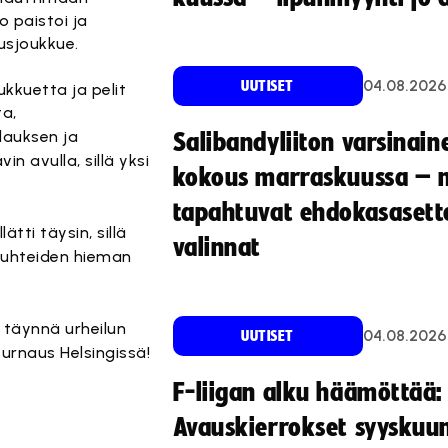
 paistoi ja
usjoukkue.
04.08.2026
UUTISET
ukkuetta ja pelit
ta,
ilauksen ja
Salibandyliiton varsinain
in avulla, sillä yksi
kokous marraskuussa – 
tapahtuvat ehdokasasette
tti täysin, sillä
valinnat
osuhteiden hieman
 täynnä urheilun
04.08.2026
UUTISET
turnaus Helsingissä!
F-liigan alku häämöttää:
Avauskierrokset syyskuu