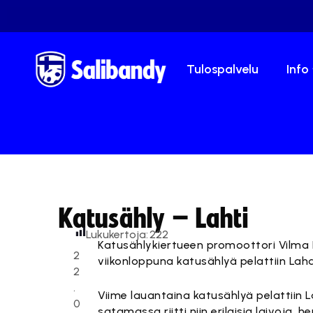
Tulospalvelu
Info
Katusähly – Lahti
Lukukertoja:
222
Katusählykiertueen promoottori Vilma P
2
viikonloppuna katusählyä pelattiin La
2
.
Viime lauantaina katusählyä pelattiin 
0
satamassa riitti niin erilaisia laivoja, h