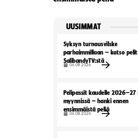
UUSIMMAT
Syksyn turnausvilske
parhaimmillaan – katso pelit
SalibandyTV:stä
06.08.2026
Pelipassit kaudelle 2026–27
myynnissä – hanki ennen
ensimmäistä peliä
06.08.2026