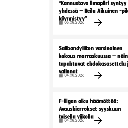
“Kannustava ilmapiiri syntyy
yhdessä – Reilu Aikuinen -pil
käynnistyy”
05.08.2026
Salibandyliiton varsinainen
kokous marraskuussa – näin
tapahtuvat ehdokasasettelu 
valinnat
04.08.2026
F-liigan alku häämöttää:
Avauskierrokset syyskuun
toisella viikolla
04.08.2026