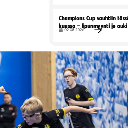
Champions Cup vauhtiin täss
kuussa – lipunmyynti jo auki
02.08.2026