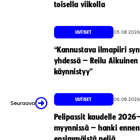
toisella viikolla
05.08.2026
UUTISET
“Kannustava ilmapiiri sy
yhdessä – Reilu Aikuinen 
käynnistyy”
06.08.2026
UUTISET
Seuraava
Pelipassit kaudelle 2026
myynnissä – hanki ennen
ensimmäistä peliä