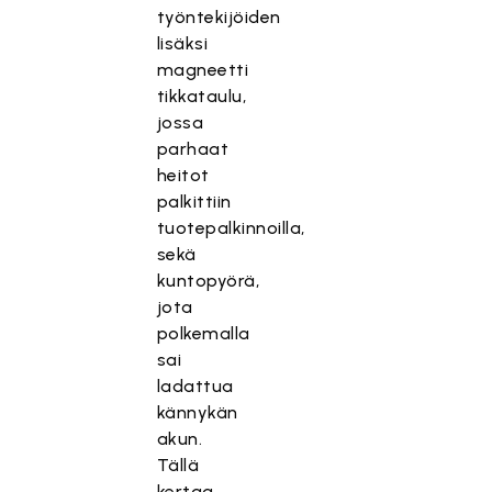
työntekijöiden
lisäksi
magneetti
tikkataulu,
jossa
parhaat
heitot
palkittiin
tuotepalkinnoilla,
sekä
kuntopyörä,
jota
polkemalla
sai
ladattua
kännykän
akun.
Tällä
kertaa