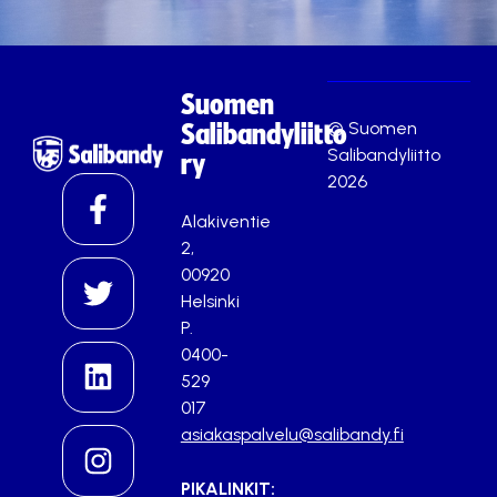
Suomen
© Suomen
Salibandyliitto
Salibandyliitto
ry
2026
Alakiventie
2,
00920
Helsinki
P.
0400-
529
017
asiakaspalvelu@salibandy.fi
PIKALINKIT: