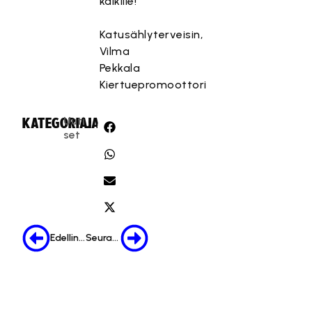
kaikille!
Katusählyterveisin,
Vilma
Pekkala
Kiertuepromoottori
Uuti
KATEGORIA:
JAA:
set
Edellinen
Seuraava