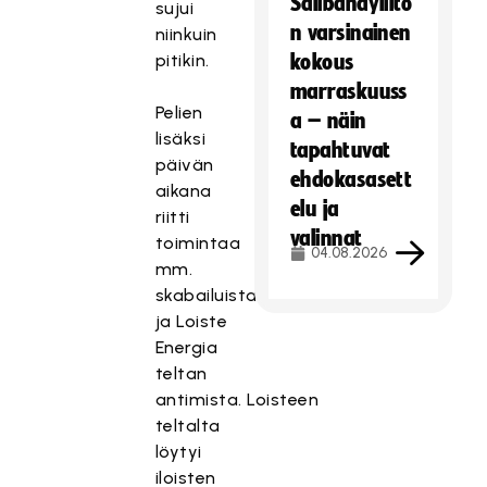
Salibandyliito
sujui
n varsinainen
niinkuin
pitikin.
kokous
marraskuuss
Pelien
a – näin
lisäksi
tapahtuvat
päivän
ehdokasasett
aikana
elu ja
riitti
valinnat
toimintaa
04.08.2026
mm.
skabailuista
ja Loiste
Energia
teltan
antimista.
Loisteen
t
eltalta
löytyi
iloisten