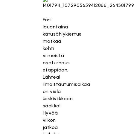
Ensi
lauantaina
katusählykiertue
matkaa
kohti
viimeistä
osaturnaus
etappiaan,
Lahtea!
Ilmoittautumisaikaa
on vielä
keskiviikkoon
saakka!
Hyvää
viikon
jatkoa