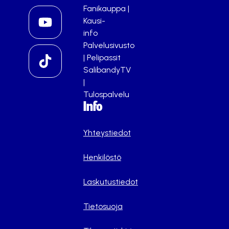
Fanikauppa
|
Kausi-
info
Palvelusivusto
|
Pelipassit
SalibandyTV
|
Tulospalvelu
Info
Yhteystiedot
Henkilöstö
Laskutustiedot
Tietosuoja