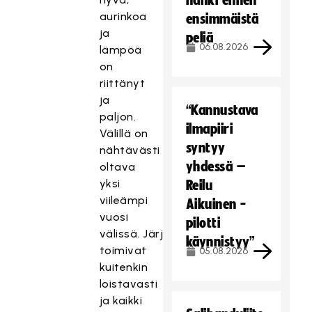
hanki ennen
aurinkoa
ensimmäistä
ja
peliä
06.08.2026
lämpöä
on
riittänyt
ja
“Kannustava
paljon.
ilmapiiri
Välillä on
syntyy
nähtävästi
yhdessä –
oltava
yksi
Reilu
viileämpi
Aikuinen -
vuosi
pilotti
välissä.
Järjestelyt
käynnistyy”
toimivat
05.08.2026
kuitenkin
loistavasti
ja kaikki