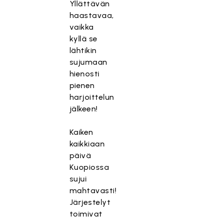
Yllättävän
haastavaa,
vaikka
kyllä se
lähtikin
sujumaan
hienosti
pienen
harjoittelun
jälkeen!
Kaiken
kaikkiaan
päivä
Kuopiossa
sujui
mahtavasti!
Järjestelyt
toimivat