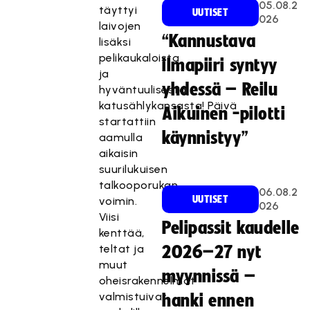
05.08.2
täyttyi
UUTISET
026
laivojen
“Kannustava
lisäksi
pelikaukaloista
ilmapiiri syntyy
ja
yhdessä – Reilu
hyväntuulisesta
katusählykansasta! Päivä
Aikuinen -pilotti
startattiin
käynnistyy”
aamulla
aikaisin
suurilukuisen
talkooporukan
06.08.2
UUTISET
voimin.
026
Viisi
Pelipassit kaudelle
kenttää,
teltat ja
2026–27 nyt
muut
myynnissä –
oheisrakennelmat
valmistuivat
hanki ennen