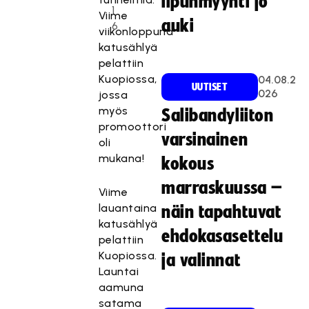
lipunmyynti jo
1
Viime
auki
6
viikonloppuna
katusählyä
pelattiin
Kuopiossa,
04.08.2
UUTISET
026
jossa
myös
Salibandyliiton
promoottori
varsinainen
oli
mukana!
kokous
marraskuussa –
Viime
lauantaina
näin tapahtuvat
katusählyä
ehdokasasettelu
pelattiin
Kuopiossa.
ja valinnat
Launtai
aamuna
satama