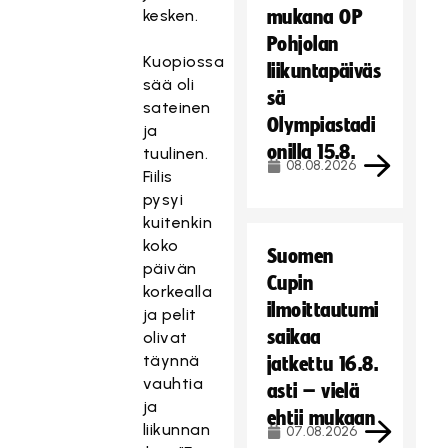
kesken.
mukana OP
Pohjolan
Kuopiossa
liikuntapäiväs
sää oli
sä
sateinen
Olympiastadi
ja
onilla 15.8.
tuulinen.
08.08.2026
Fiilis
pysyi
kuitenkin
koko
Suomen
päivän
Cupin
korkealla
ilmoittautumi
ja pelit
saikaa
olivat
täynnä
jatkettu 16.8.
vauhtia
asti – vielä
ja
ehtii mukaan
liikunnan
07.08.2026