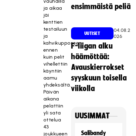
vauhdilla
ensimmäistä peliä
ja aikaa
jäi
kenttien
testailuun
04.08.2
UUTISET
ja
026
kahvikupposeen
F-liigan alku
ennen
häämöttää:
kuin pelit
vihellettiin
Avauskierrokset
käyntiin
syyskuun toisella
aamu
yhdeksältä.
viikolla
Päivän
aikana
pelattiin
yli sata
UUSIMMAT
ottelua
43
Salibandy
joukkueen