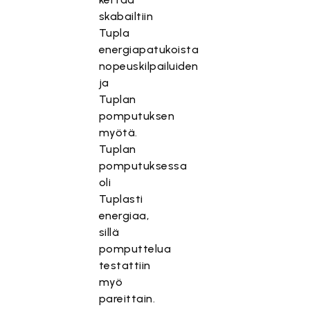
skabailtiin
Tupla
energiapatukoista
nopeuskilpailuiden
ja
Tuplan
pomputuksen
myötä.
Tuplan
pomputuksessa
oli
Tuplasti
energiaa,
sillä
pomputtelua
testattiin
myö
pareittain.