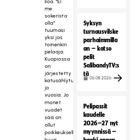
iloa. "Ei
me
sokerista
Syksyn
olla"
tuumasi
turnausvilske
yksi jos
parhaimmilla
toinenkin
an – katso
pelaaja.
pelit
Kuopiossa
SalibandyTV:s
on
järjestetty
tä
06.08.2026
katusählyturnauksia
jo
vuosia.
Jo
monet
Pelipassit
vuodet
kaudelle
sää on
2026–27 nyt
ollut
myynnissä –
poikkeuksellisen
hyvä,