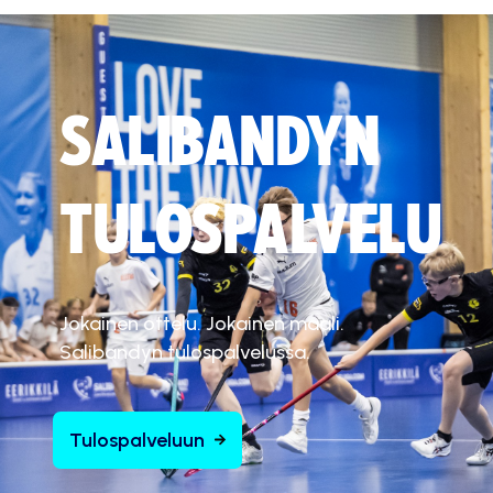
SALIBANDYN
TULOSPALVELU
Jokainen ottelu. Jokainen maali.
Salibandyn tulospalvelussa.
Tulospalveluun