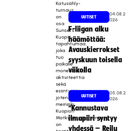
Katusähly-
turnaus
04.08.2
on
UUTISET
026
osa
F-liigan alku
Sunsets
Kuopio-
häämöttää:
tapahtumaa,
Avauskierrokset
joka
tuo
syyskuun toisella
paikalle
viikolla
monenlaista
aktiviteettia
sekä
esiintyjää,
05.08.2
UUTISET
joten
026
meininki
“Kannustava
Kuopion
ilmapiiri syntyy
Matkustajasatamassa
on
yhdessä – Reilu