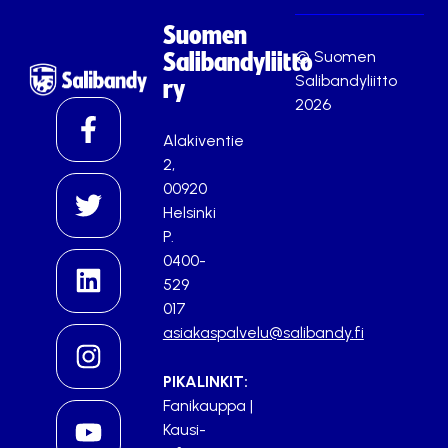
Suomen
© Suomen
Salibandyliitto
Salibandyliitto
ry
2026
Alakiventie
2,
00920
Helsinki
P.
0400-
529
017
asiakaspalvelu@salibandy.fi
PIKALINKIT:
Fanikauppa
|
Kausi-