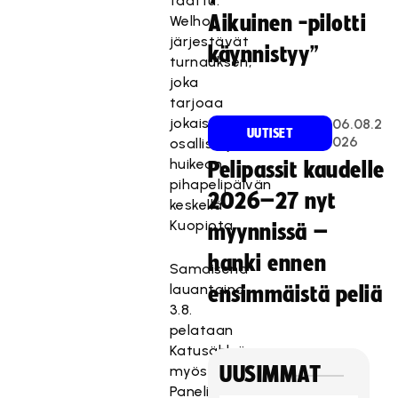
taattu.
Aikuinen -pilotti
Welhot
järjestävät
käynnistyy”
turnauksen,
joka
tarjoaa
jokaiselle
06.08.2
UUTISET
026
osallistujalle
huikean
Pelipassit kaudelle
pihapelipäivän
2026–27 nyt
keskellä
Kuopiota.
myynnissä –
hanki ennen
Samaisena
lauantaina
ensimmäistä peliä
3.8.
pelataan
Katusählyä
myös
UUSIMMAT
Paneliassa.