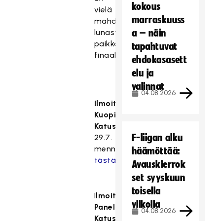
kokous
vielä
marraskuuss
mahdollisuus
lunastaa
a – näin
paikka
tapahtuvat
finaalitaistoihin!
ehdokasasett
elu ja
valinnat
04.08.2026
Ilmoittaudu
Kuopion
Katusählyyn
F-liigan alku
29.7.
mennessä
häämöttää:
tästä
.
Avauskierrok
set syyskuun
toisella
I
lmoittaudu
viikolla
Panelian
04.08.2026
Katusählyyn