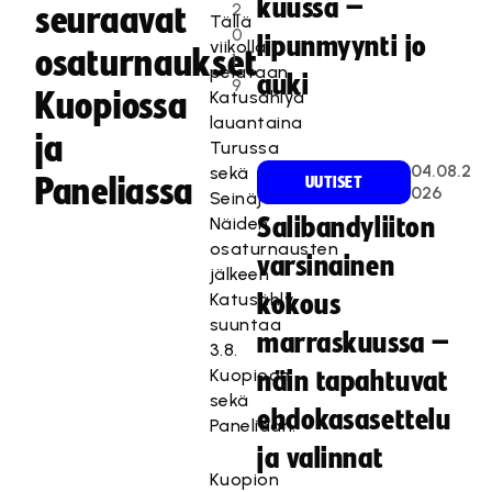
kuussa –
2
seuraavat
Tällä
0
lipunmyynti jo
viikolla
osaturnaukset
1
pelataan
auki
9
Kuopiossa
Katusählyä
lauantaina
ja
Turussa
04.08.2
sekä
Paneliassa
UUTISET
026
Seinäjoella.
Näiden
Salibandyliiton
osaturnausten
varsinainen
jälkeen
Katusähly
kokous
suuntaa
marraskuussa –
3.8.
Kuopioon
näin tapahtuvat
sekä
ehdokasasettelu
Paneliaan.
ja valinnat
Kuopion