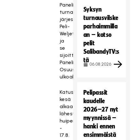
Panelian
Syksyn
turnauksen
turnausvilske
järjestää
parhaimmilla
Peli-
Weljet
an – katso
ja
pelit
se
SalibandyTV:s
sijoittuu
tä
Panelian
06.08.2026
Osuusmeijerin
ulkoalueelle.
Katusähly-
Pelipassit
kesä
kaudelle
alkaa
2026–27 nyt
lähestyä
myynnissä –
huipennustaan
hanki ennen
-
ensimmäistä
17.8.