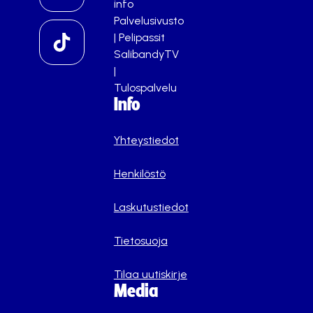
info
Palvelusivusto
|
Pelipassit
SalibandyTV
|
Tulospalvelu
Info
Yhteystiedot
Henkilöstö
Laskutustiedot
Tietosuoja
Tilaa uutiskirje
Media