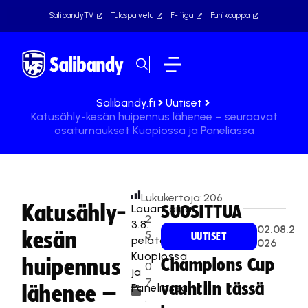
SalibandyTV
Tulospalvelu
F-liiga
Fanikauppa
Salibandy.fi
Uutiset
Katusähly-kesän huipennus lähenee – seuraavat
osaturnaukset Kuopiossa ja Paneliassa
Lukukertoja:
206
Katusähly-
Lauantaina
SUOSITTUA
2
3.8.
02.08.2
kesän
5
UUTISET
pelataan
026
.
Kuopiossa
huipennus
Champions Cup
0
ja
7
vauhtiin tässä
Paneliassa.
lähenee –
.