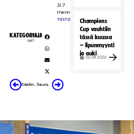
31.7.
mennessä
tästä
.
Champions
Cup vauhtiin
Uuti
KATEGORIA:
JAA:
tässä kuussa
set
– lipunmyynti
jo auki
02.08.2026
Edellinen
Seuraava