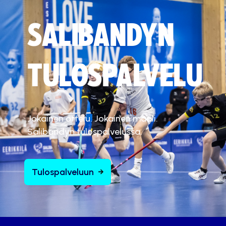
SALIBANDYN
TULOSPALVELU
Jokainen ottelu. Jokainen maali.
Salibandyn tulospalvelussa.
Tulospalveluun