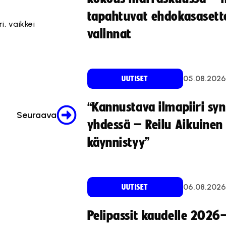
tapahtuvat ehdokasasette
i, vaikkei
valinnat
05.08.2026
UUTISET
“Kannustava ilmapiiri sy
Seuraava
yhdessä – Reilu Aikuinen 
käynnistyy”
06.08.2026
UUTISET
Pelipassit kaudelle 2026