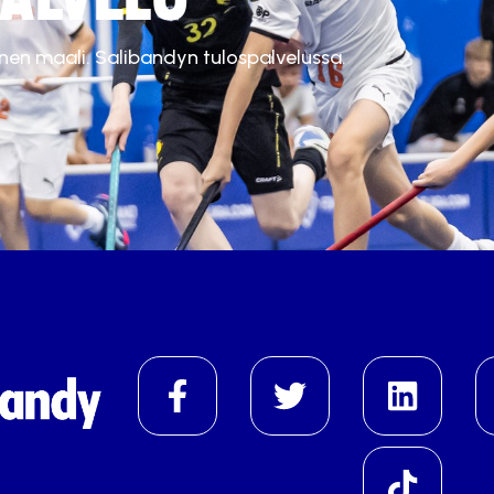
inen maali. Salibandyn tulospalvelussa.