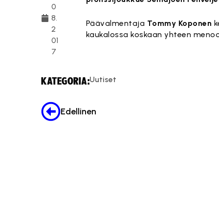
0
8.
Päävalmentaja
Tommy Koponen
k
2
kaukalossa koskaan yhteen menoo
01
7
Tämä si
Uutiset
KATEGORIA:
Edellinen