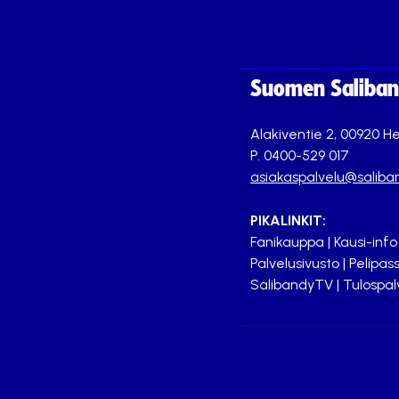
Suomen Saliband
Alakiventie 2, 00920 He
P. 0400-529 017
asiakaspalvelu@saliban
PIKALINKIT:
Fanikauppa
|
Kausi-info
Palvelusivusto
|
Pelipass
SalibandyTV
|
Tulospal