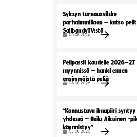
Syksyn turnausvilske
parhaimmillaan – katso pelit
SalibandyTV:stä
06.08.2026
Pelipassit kaudelle 2026–27
myynnissä – hanki ennen
ensimmäistä peliä
06.08.2026
“Kannustava ilmapiiri syntyy
yhdessä – Reilu Aikuinen -pil
käynnistyy”
05.08.2026