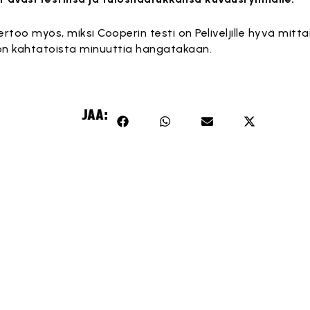
ertoo myös, miksi Cooperin testi on Peliveljille hyvä mittar
n kahtatoista minuuttia hangatakaan.
sältö on estetty, koska se vaatii markkinointievästeitä.
Hyväksy markkinointievästeet
JAA: