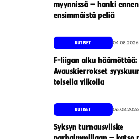
myynnissä – hanki ennen
ensimmäistä peliä
04.08.2026
UUTISET
F-liigan alku häämöttää:
Avauskierrokset syyskuu
toisella viikolla
06.08.2026
UUTISET
Syksyn turnausvilske
parhaimmillaan – katso p