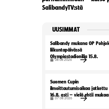
SalibandyTV:stä
UUSIMMAT
Salibandy mukana OP Pohjol
liikuntapäivässä
Olympiastadionilla 15.8.
08.08.2026
Suomen Cupin
ilmoittautumisaikaa jatkettu
16.8. asti – vielä ehtii muka
07.08.2026