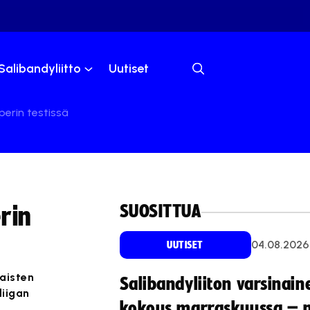
Salibandyliitto
Uutiset
perin testissä
SUOSITTUA
rin
04.08.2026
UUTISET
laisten
Salibandyliiton varsinain
liigan
kokous marraskuussa – 