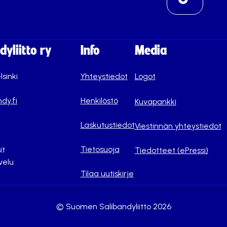
yliitto ry
Info
Media
lsinki
Yhteystiedot
Logot
dy.fi
Henkilöstö
Kuvapankki
Laskutustiedot
Viestinnän yhteystiedot
Tietosuoja
it
Tiedotteet (ePressi)
velu
Tilaa uutiskirje
© Suomen Salibandyliitto 2026