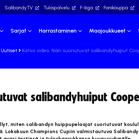
SalibandyTV
Tulospalvelu
F-liiga
Fanikauppa
Sarjat
Harrastaminen
Maajoukkueet
Uutiset
Katso video: Näin suoriutuvat salibandyhuiput Coo
iutuvat salibandyhuiput Coope
ellyt, miten salibandyn huippupelaajat suoriutuvat koulu
ssä. Lokakuun Champions Cupiin valmistautuva Salibandy
et avasi testinsä ja tuloshaarukkansa kuvausryhmälle.