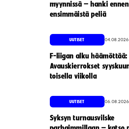
myynnissä – hanki ennen
ensimmäistä peliä
04.08.2026
UUTISET
F-liigan alku häämöttää:
Avauskierrokset syyskuu
toisella viikolla
06.08.2026
UUTISET
Syksyn turnausvilske
parhaimmillaan – katso p