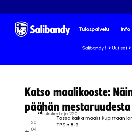
Tulospalvelu
Info
Salibandy.fi
Uutiset
Katso maalikooste: Näin
päähän mestaruudesta
Lukukertoja:
220
Tässä kaikki maalit Kupittaan la
20.
TPS:n 8-3.
04.