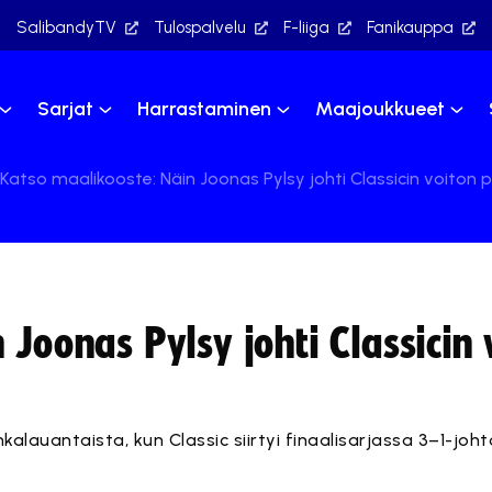
SalibandyTV
Tulospalvelu
F-liiga
Fanikauppa
Sarjat
Harrastaminen
Maajoukkueet
Katso maalikooste: Näin Joonas Pylsy johti Classicin voito
 Joonas Pylsy johti Classicin 
nkalauantaista, kun Classic siirtyi finaalisarjassa 3–1-jo