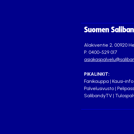
Suomen Saliband
Alakiventie 2, 00920 He
P. 0400-529 017
asiakaspalvelu@saliban
PIKALINKIT:
Fanikauppa
|
Kausi-info
Palvelusivusto
|
Pelipass
SalibandyTV
|
Tulospal