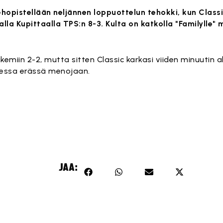
tehopistellään neljännen loppuottelun tehokki, kun Classic
 Kupittaalla TPS:n 8-3. Kulta on katkolla "Familylle" 
lukemiin 2-2, mutta sitten Classic karkasi viiden minuutin
nessa erässä menojaan.
isältö on estetty, koska se vaatii markkinointievästeitä.
Hyväksy markkinointievästeet
JAA: