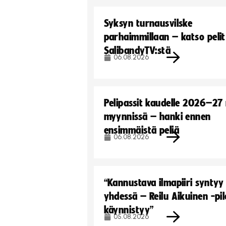
Syksyn turnausvilske
parhaimmillaan – katso pelit
SalibandyTV:stä
06.08.2026
Pelipassit kaudelle 2026–27
myynnissä – hanki ennen
ensimmäistä peliä
06.08.2026
“Kannustava ilmapiiri syntyy
yhdessä – Reilu Aikuinen -pil
käynnistyy”
05.08.2026