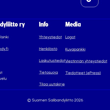
yliitto ry
Info
Media
lsinki
Yhteystiedot
Logot
dy.fi
Henkilöstö
Kuvapankki
Laskutustiedot
Viestinnän yhteystiedot
Tietosuoja
it
Tiedotteet (ePressi)
velu
Tilaa uutiskirje
© Suomen Salibandyliitto 2026