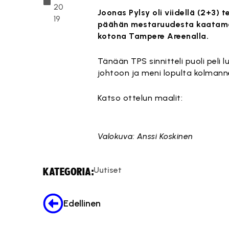
20
Joonas Pylsy oli viidellä (2+3) 
19
päähän mestaruudesta kaatamalla
kotona Tampere Areenalla.
Tänään TPS sinnitteli puoli peli 
johtoon ja meni lopulta kolman
Katso ottelun maalit:
Tämä s
Valokuva: Anssi Koskinen
Uutiset
KATEGORIA:
Edellinen