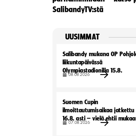
SalibandyTV:stä
UUSIMMAT
Salibandy mukana OP Pohjol
liikuntapäivässä
Olympiastadionilla 15.8.
08.08.2026
Suomen Cupin
ilmoittautumisaikaa jatkettu
16.8. asti – vielä ehtii muka
07.08.2026