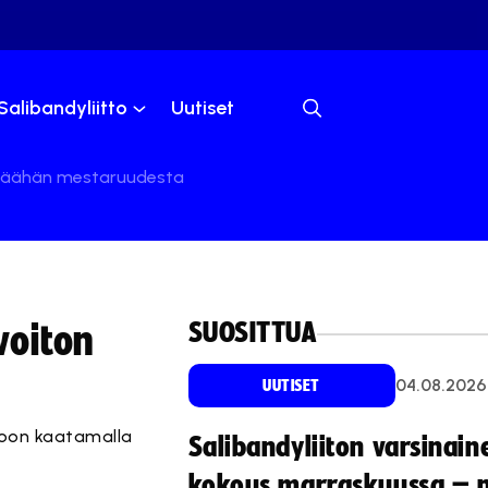
Salibandyliitto
Uutiset
n päähän mestaruudesta
SUOSITTUA
voiton
04.08.2026
UUTISET
htoon kaatamalla
Salibandyliiton varsinain
kokous marraskuussa – 