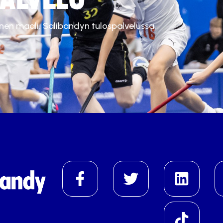
inen maali. Salibandyn tulospalvelussa.