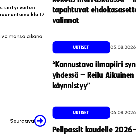
 siirtyi voiton
tapahtuvat ehdokasasette
maanantaina klo 17
valinnat
 alivoimansa aikana
05.08.2026
UUTISET
“Kannustava ilmapiiri sy
yhdessä – Reilu Aikuinen 
käynnistyy”
06.08.2026
UUTISET
Seuraava
Pelipassit kaudelle 2026